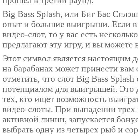
Big Bass Splash, или Биг Бас Спл
опыт и большие выигрыши. Если вы
видео-слот, то у вас есть несколь
предлагают эту игру, и вы можете 
Этот символ является настоящим д
на барабанах может принести ва
отметить, что слот Big Bass Splas
потенциалом для выигрышей. Это 
тех, кто ищет возможность выигра
видео-слоты. При выпадении трех 
активной линии, запускается бону
выбрать одну из четырех рыб и со