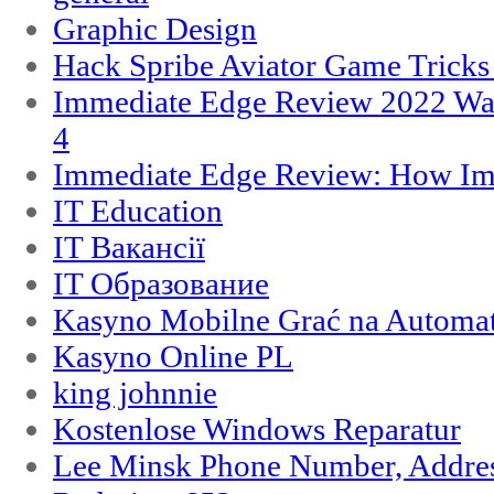
Graphic Design
Hack Spribe Aviator Game Trick
Immediate Edge Review 2022 War
4
Immediate Edge Review: How Im
IT Education
IT Вакансії
IT Образование
Kasyno Mobilne Grać na Automat
Kasyno Online PL
king johnnie
Kostenlose Windows Reparatur
Lee Minsk Phone Number, Address