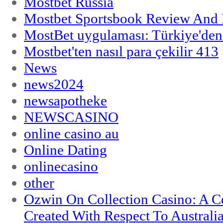
Mostbet Russia
Mostbet Sportsbook Review And
MostBet uygulaması: Türkiye'den 
Mostbet'ten nasıl para çekilir 413
News
news2024
newsapotheke
NEWSCASINO
online casino au
Online Dating
onlinecasino
other
Ozwin On Collection Casino: A Ce
Created With Respect To Australia