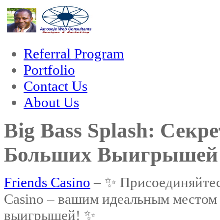
orum
hacklink
film izle
hacklink
Referral Program
Portfolio
Contact Us
About Us
Big Bass Splash: Сек
Больших Выигрышей
Friends Casino
– ✨ Присоединяйтесь
Casino – вашим идеальным местом 
выигрышей! ✨