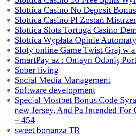
Slottica Casino No Deposit Bonu
Slottica Casino Pl Zostań Mistrz
Slottica Slots Tortuga Casino De
Slottica Wypłata Opinie Automat
Sloty online Game Twist Graj w 
SmartPay az : Onlayn Ödəniş Port
Sober living
Social Media Management
Software development
Special Mostbet Bonus Code Syra
new Jersey, And Pa Intended Fo
– 454
sweet bonanza TR