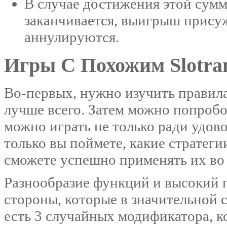
В случае достижения этой сум
заканчивается, выигрыш прису
аннулируются.
Игры С Похожим Slotra
Во-первых, нужно изучить правила
лучше всего. Затем можно попробов
можно играть не только ради удово
только вы поймете, какие стратег
сможете успешно применять их во 
Разнообразие функций и высокий 
стороны, которые в значительной 
есть 3 случайных модификатора, к