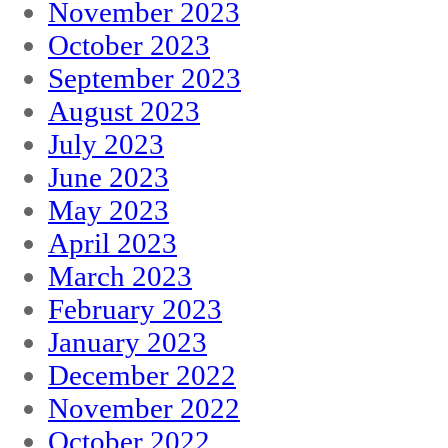
November 2023
October 2023
September 2023
August 2023
July 2023
June 2023
May 2023
April 2023
March 2023
February 2023
January 2023
December 2022
November 2022
October 2022