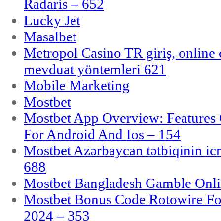
Radaris – 652
Lucky Jet
Masalbet
Metropol Casino TR giriş, online c
mevduat yöntemleri 621
Mobile Marketing
Mostbet
Mostbet App Overview: Features 
For Android And Ios – 154
Mostbet Azərbaycan tətbiqinin i
688
Mostbet Bangladesh Gamble Onlin
Mostbet Bonus Code Rotowire For
2024 – 353