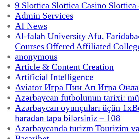
9 Slottica Slottica Casino Slottica
Admin Services
AI News
Al-falah University Afu, Faridaba
Courses Offered Affiliated Colleg
anonymous
Article & Content Creation
Artificial Intelligence
Aviator Игра Пин Ап Игра Онла
Azərbaycan futbolunun tarixi: m
Azərbaycan oyunçuları üçün 1x
haradan tapa bilərsiniz – 108
Azərbaycanda turizm Tourizim və
Basaribet