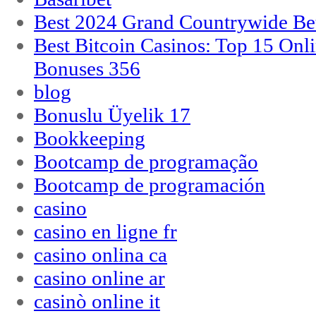
Best 2024 Grand Countrywide Bet
Best Bitcoin Casinos: Top 15 Onl
Bonuses 356
blog
Bonuslu Üyelik 17
Bookkeeping
Bootcamp de programação
Bootcamp de programación
casino
casino en ligne fr
casino onlina ca
casino online ar
casinò online it