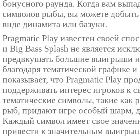
бонусного раунда. Когда вам выпа
символов рыбы, вы можете добыть
виде динамита или базуки.
Pragmatic Play известен своей спо
и Big Bass Splash не является иск
предвкушать большие выигрыши и
благодаря тематической графике и 
показывает, что Pragmatic Play пр
поддерживать интерес игроков к с
тематические символы, такие как 
рыб, придают игре особый шарм, 
Каждый символ имеет свое значен
привести к значительным выигры