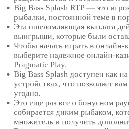
Big Bass Splash RTP — это игро
рыбалки, постоянной теме в пор
Эта ошеломляющая выплата дей
выигрыши, которые были остав
Чтобы начать играть в онлайн-к
выберите надежное онлайн-каз
Pragmatic Play.
Big Bass Splash доступен как н
устройствах, что позволяет вам
угодно.
Это еще раз все о бонусном рау
собирается диким рыбаком, кот
множитель и получить дополни