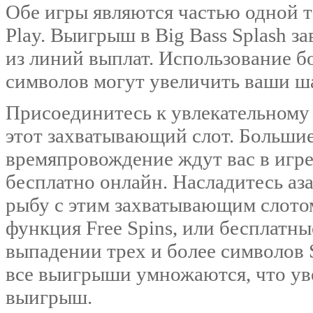
Обе игры являются частью одной т
Play. Выигрыш в Big Bass Splash з
из линий выплат. Использование 
символов могут увеличить ваши ш
Присоединитесь к увлекательному 
этот захватывающий слот. Больши
времяпровождение ждут вас в игре
бесплатно онлайн. Насладитесь а
рыбу с этим захватывающим слото
функция Free Spins, или бесплатны
выпадении трех и более символов 
все выигрыши умножаются, что ув
выигрыш.