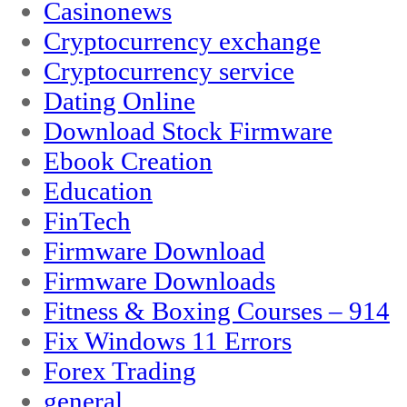
Casinonews
Cryptocurrency exchange
Cryptocurrency service
Dating Online
Download Stock Firmware
Ebook Creation
Education
FinTech
Firmware Download
Firmware Downloads
Fitness & Boxing Courses – 914
Fix Windows 11 Errors
Forex Trading
general