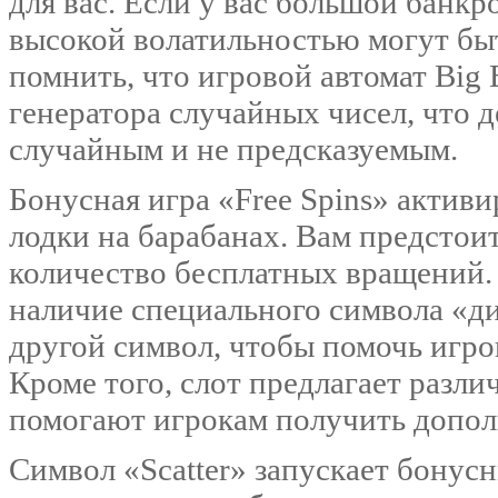
для вас. Если у вас большой банкро
высокой волатильностью могут бы
помнить, что игровой автомат Big 
генератора случайных чисел, что 
случайным и не предсказуемым.
Бонусная игра «Free Spins» актив
лодки на барабанах. Вам предстои
количество бесплатных вращений. 
наличие специального символа «д
другой символ, чтобы помочь игр
Кроме того, слот предлагает разл
помогают игрокам получить допо
Символ «Scatter» запускает бонус