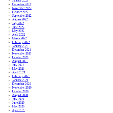
January 2023
December 2022
November 2022
October 2022
September 2022
August 2022
July 2022
June 2022
May 2022
April 2022
March 2022
February 2022
January 2022
December 2021
November 2021
October 2021
August 2021
July 2021
May 2021
April 2021
February 2021
January 2021
December 2020
November 2020
October 2020
August 2020
July 2020
June 2020
May 2020
April 2020