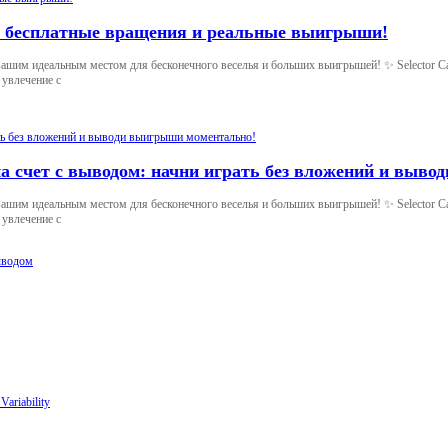
на бесплатные вращения и реальные выигрыши!
 вашим идеальным местом для бесконечного веселья и больших выигрышей! ✨ Selector Cas
увлечение с
на счет с выводом: начни играть без вложений и выв
 вашим идеальным местом для бесконечного веселья и больших выигрышей! ✨ Selector Cas
увлечение с
выводом
Variability