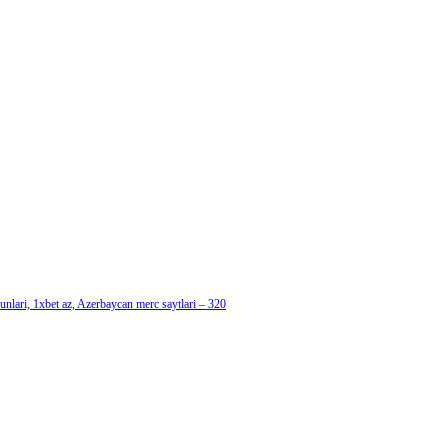
nlari, 1xbet az, Azerbaycan merc saytlari – 320