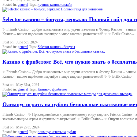
Posted in:
general
Tags:
лучшие казино онлайн
Selector казино – бонусы, зеркало: Полный гайд для 
✨ Friends Casino – Добро пожаловать в мир удачи и веселья в Френдс Казино – ваше
Казино – вашем надёжном партнёре в мире азарта и развлечений! ✨ ✨ Brillx Casino –
Post on : June 5th, 2024
Posted in:
general
Tags:
Selector казино - бонусы
Казино с фрибетом: Всё, что нужно знать о бесплатн
✨ Friends Casino – Добро пожаловать в мир удачи и веселья в Френдс Казино – ваше
Казино – вашем надёжном партнёре в мире азарта и развлечений! ✨ ✨ Brillx Casino –
Post on : May 31st, 2024
Posted in:
general
Tags:
Казино с фрибетом
Олимпус играть на рубли: безопасные платежные мет
Friends Casino – ✨ Присоединяйтесь к увлекательному миру азарта с Friends Casino –
захватывающим играм и крупным выигрышам! ✨ Brillx Casino – ✨ Ощути волнение и 
Post on : May 27th, 2024
Posted in:
general
Tags:
олимпус играть на рубли