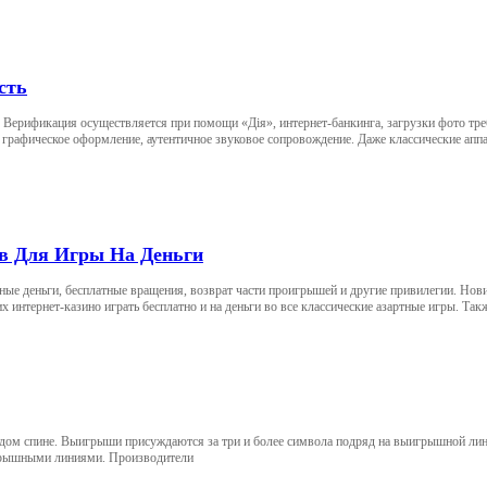
сть
 Верификация осуществляется при помощи «Дiя», интернет-банкинга, загрузки фото тр
 графическое оформление, аутентичное звуковое сопровождение. Даже классические ап
ов Для Игры На Деньги
ные деньги, бесплатные вращения, возврат части проигрышей и другие привилегии. Но
интернет-казино играть бесплатно и на деньги во все классические азартные игры. Такж
ждом спине. Выигрыши присуждаются за три и более символа подряд на выигрышной лини
ыигрышными линиями. Производители