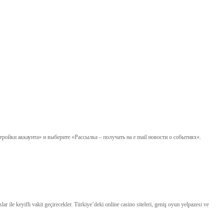
йки аккаунта» и выберите «Рассылка – получать на e mail новости о событиях«.
ar ile keyifli vakit geçirecekler. Türkiye’deki online casino siteleri, geniş oyun yelpazesi ve