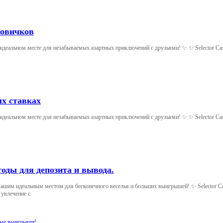
новичков
м идеальном месте для незабываемых азартных приключений с друзьями! ✨ ✨ Selector C
ых ставках
м идеальном месте для незабываемых азартных приключений с друзьями! ✨ ✨ Selector C
оды для депозита и вывода.
 вашим идеальным местом для бесконечного веселья и больших выигрышей! ✨ Selector Cas
увлечение с