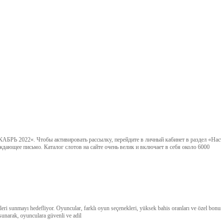
РЬ 2022«. Чтобы активировать рассылку, перейдите в личный кабинет в раздел «Настро
ждающее письмо. Каталог слотов на сайте очень велик и включает в себя около 6000
tleri sunmayı hedefliyor. Oyuncular, farklı oyun seçenekleri, yüksek bahis oranları ve özel bonusl
r sunarak, oyunculara güvenli ve adil