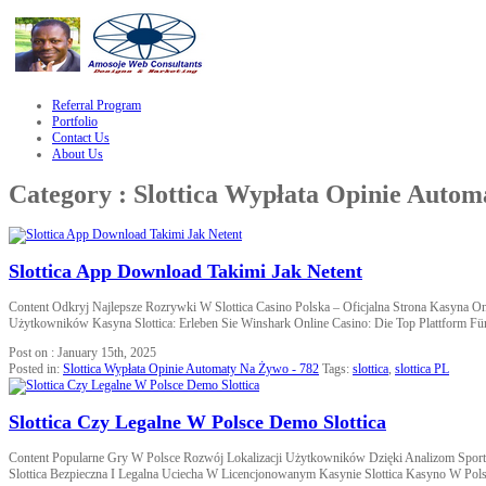
forum
hacklink
film izle
hacklink
Referral Program
Portfolio
Contact Us
About Us
Category : Slottica Wypłata Opinie Autom
Slottica App Download Takimi Jak Netent
Content Odkryj Najlepsze Rozrywki W Slottica Casino Polska – Oficjalna Strona Kasyna 
Użуtkоwnіków Kаsуnа Slоttіса: Erleben Sie Winshark Online Casino: Die Top Plattform Für
Post on : January 15th, 2025
Posted in:
Slottica Wypłata Opinie Automaty Na Żywo - 782
Tags:
slottica
,
slottica PL
Slottica Czy Legalne W Polsce Demo Slottica
Content Popularne Gry W Polsce Rozwój Lokalizacji Użytkowników Dzięki Analizom Sport
Slottica Bezpieczna I Legalna Uciecha W Licencjonowanym Kasynie Slottica Kasyno W Pols