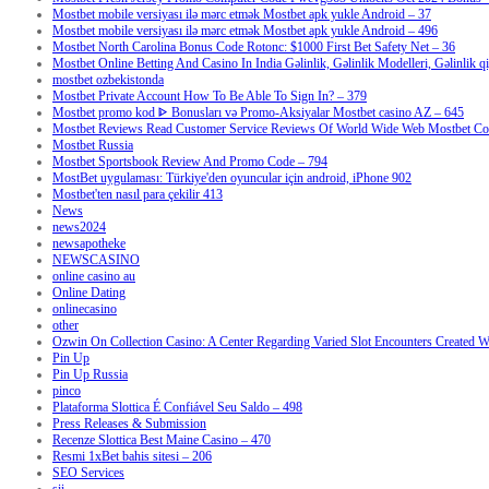
Mostbet mobile versiyası ilə mərc etmək Mostbet apk yukle Android – 37
Mostbet mobile versiyası ilə mərc etmək Mostbet apk yukle Android – 496
Mostbet North Carolina Bonus Code Rotonc: $1000 First Bet Safety Net – 36
Mostbet Online Betting And Casino In India Gəlinlik, Gəlinlik Modelleri, Gəlinlik q
mostbet ozbekistonda
Mostbet Private Account How To Be Able To Sign In? – 379
Mostbet promo kod ᐈ Bonusları və Promo-Aksiyalar Mostbet casino AZ – 645
Mostbet Reviews Read Customer Service Reviews Of World Wide Web Mostbet C
Mostbet Russia
Mostbet Sportsbook Review And Promo Code – 794
MostBet uygulaması: Türkiye'den oyuncular için android, iPhone 902
Mostbet'ten nasıl para çekilir 413
News
news2024
newsapotheke
NEWSCASINO
online casino au
Online Dating
onlinecasino
other
Ozwin On Collection Casino: A Center Regarding Varied Slot Encounters Created Wi
Pin Up
Pin Up Russia
pinco
Plataforma Slottica É Confiável Seu Saldo – 498
Press Releases & Submission
Recenze Slottica Best Maine Casino – 470
Resmi 1xBet bahis sitesi – 206
SEO Services
sii