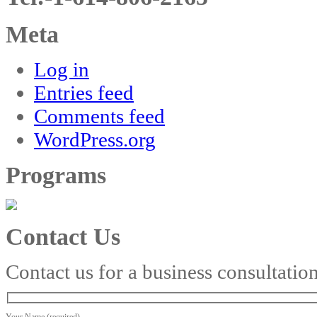
Meta
Log in
Entries feed
Comments feed
WordPress.org
Programs
Contact Us
Contact us for a business consultatio