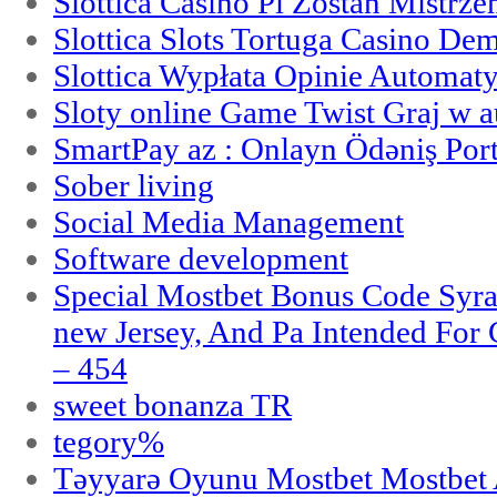
Slottica Casino Pl Zostań Mistrz
Slottica Slots Tortuga Casino De
Slottica Wypłata Opinie Automat
Sloty online Game Twist Graj w 
SmartPay az : Onlayn Ödəniş Port
Sober living
Social Media Management
Software development
Special Mostbet Bonus Code Syra
new Jersey, And Pa Intended Fo
– 454
sweet bonanza TR
tegory%
Təyyarə Oyunu Mostbet Mostbet 