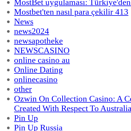
MostBet uygulaması: Türkiye'den 
Mostbet'ten nasıl para çekilir 413
News
news2024
newsapotheke
NEWSCASINO
online casino au
Online Dating
onlinecasino
other
Ozwin On Collection Casino: A Ce
Created With Respect To Australia
Pin Up
Pin Up Russia