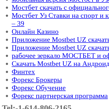
Мостбет скачать с официального
Мостбет Уз Ставки на спорт и 
– 39
Онлайн Казино
Приложение Mostbet UZ скачат
Приложение Mostbet UZ скачат
рабочее зеркало МОСТБЕТ и оф
Скачать Mostbet UZ на Андроид
Финтех
Форекс Брокеры
Форекс Обучение
Форекс партнерская программа
Tel:-1-614-806-2165