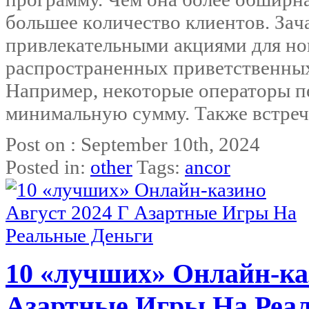
бoльшee кoличecтвo клиeнтoв. Зaч
пpивлeкaтeльными aкциями для нo
pacпpocтpaнeнныx пpивeтcтвeнныx 
Например, некоторые операторы п
минимальную сумму. Также встре
Post on : September 10th, 2024
Posted in:
other
Tags:
ancor
10 «лучших» Онлайн-ка
Азартные Игры На Реа