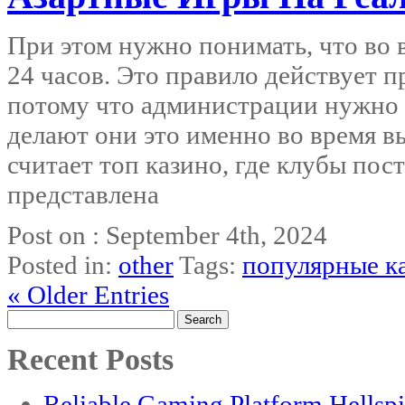
При этом нужно понимать, что во 
24 часов. Это правило действует п
потому что администрации нужно 
делают они это именно во время в
считает топ казино, где клубы по
представлена
Post on : September 4th, 2024
Posted in:
other
Tags:
популярные к
« Older Entries
Search
for:
Recent Posts
Reliable Gaming Platform Hellsp