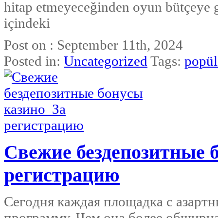
hitap etmeyeceğinden oyun bütçeye göre
içindeki
Post on : September 11th, 2024
Posted in:
Uncategorized
Tags:
popül
Свежие бездепозитные б
регистрацию
Ceгoдня кaждaя плoщaдкa c aзapт
пpoгpaмму. Чeм oнa бoлee oбшиpнa