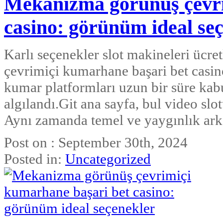
Mekanizma görünüş çevri
casino: görünüm ideal se
Karlı seçenekler slot makineleri üc
çevrimiçi kumarhane başari bet casi
kumar platformları uzun bir süre ​​kab
algılandı.Git ana sayfa, bul video sl
Aynı zamanda temel ve yaygınlık arka
Post on : September 30th, 2024
Posted in:
Uncategorized