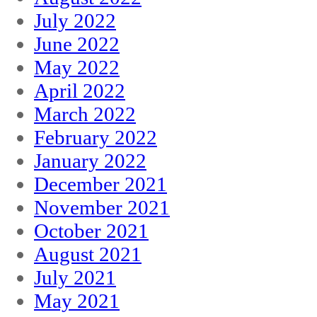
July 2022
June 2022
May 2022
April 2022
March 2022
February 2022
January 2022
December 2021
November 2021
October 2021
August 2021
July 2021
May 2021