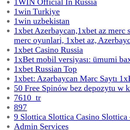
1WIN Official In Russia
1win Turkiye
1win uzbekistan
1xbet Azerbaycan,1xbet az merc 
merc oyunlari, 1xbet az, Azerbayc
1xbet Casino Russia
1xBet mobil versiyası: ümumi bax
1xbet Russian Top
1xbet: Azərbaycan Mərc Saytı 1
50 Free Spinów bez depozytu w k
7610_tr
897
9 Slottica Slottica Casino Slottica
Admin Services