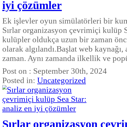
iyi çözümler
Ek işlevler oyun simülatörleri bir k
Sırlar organizasyon çevrimiçi kulüp S
kulüpler oldukça uzun bir zaman önce 
olarak algılandı.Başlat web kaynağı, 
zaman. Aynı zamanda ilkellik ve popül
Post on : September 30th, 2024
Posted in:
Uncategorized
Sırlar organizasyon çevri