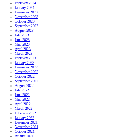
February 2024
January 2024
December 2023
November 2023
October 2023
September 2023
August 2023
July 2023
June 2023
May 2023
April 2023
March 2023
February 2023
January 2023
December 2022
November 2022
October 2022
September 2022
August 2022
July 2022
June 2022
May 2022
April 2022
March 2022
February 2022
January 2022
December 2021
November 2021
October 2021
August 2021