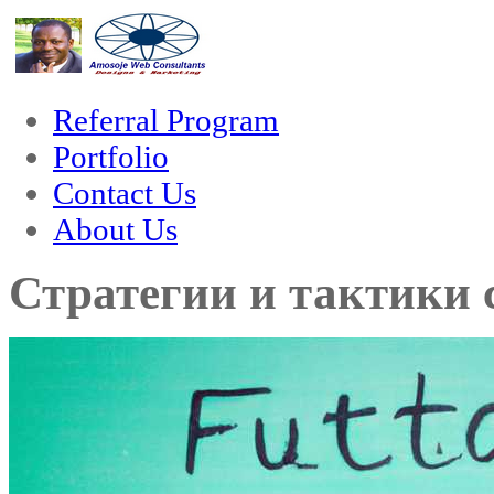
hacklink
film izle
hacklink
Referral Program
Portfolio
Contact Us
About Us
Стратегии и тактики 