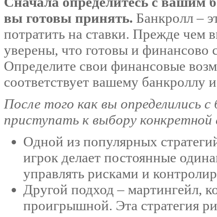
Сначала определитесь с вашим 
вы готовы принять.
Банкролл – э
потратить на ставки. Прежде чем 
уверены, что готовы и финансово 
Определите свои финансовые возм
соответствует вашему банкроллу и
После того как вы определились с
приступать к выбору конкретной
Одной из популярных стратегий
игрок делает постоянные одинак
управлять рисками и контролир
Другой подход – мартингейл, ко
проигрышной. Эта стратегия ри