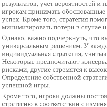
результатов, учет вероятностей и 
игрокам принимать обоснованные 
успех. Кроме того, стратегия пом
минимизировать потери в случае н
Однако, важно подчеркнуть, что вы
универсальным решением. У каждо
индивидуальная стратегия, учитыв
Некоторые предпочитают консерв
рисками, другие стремятся к высо
Определение собственной стратег
успешной игры.
Кроме того, игроки должны постоя
стратегию в соответствии с измен