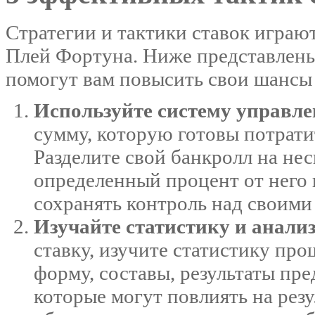
Стратегии и тактики ставок играю
Плей Фортуна. Ниже представлены
помогут вам повысить свои шансы
Используйте систему управле
сумму, которую готовы потратит
Разделите свой банкролл на нес
определенный процент от него 
сохранять контроль над своими
Изучайте статистику и анали
ставку, изучите статистику пр
форму, составы, результаты пр
которые могут повлиять на резу