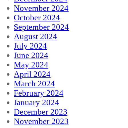
November 2024
October 2024
September 2024
August 2024
July 2024
June 2024
May 2024
April 2024
March 2024
February 2024
January 2024
December 2023
November 2023