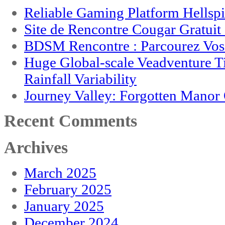
Reliable Gaming Platform Hellsp
Site de Rencontre Cougar Gratui
BDSM Rencontre : Parcourez Vos 
Huge Global-scale Veadventure T
Rainfall Variability
Journey Valley: Forgotten Mano
Recent Comments
Archives
March 2025
February 2025
January 2025
December 2024