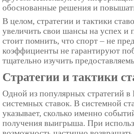
обоснованные решения и повышать
В целом, стратегии и тактики став
увеличить свои шансы на успех и 
стоит помнить, что спорт – не пре
коэффициенты не гарантируют побе
тщательно изучить предоставляемы
Стратегии и тактики с
Одной из популярных стратегий в 
системных ставок. В системной ст
указывает, сколько именно событи
получения выигрыша. При использ
возможность частично возвращать