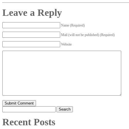
Leave a Reply
Name (Required)
Mail (will not be published) (Required)
Website
Search
for:
Recent Posts