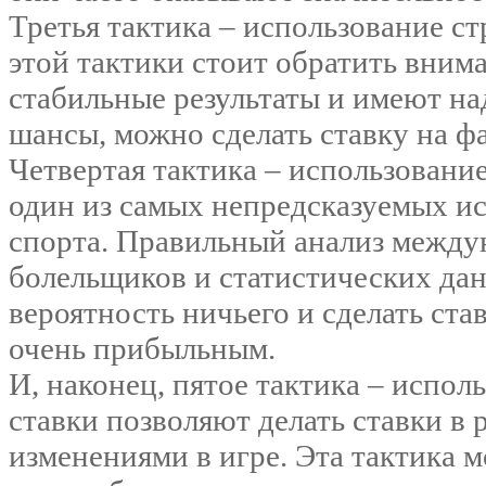
Третья тактика – использование ст
этой тактики стоит обратить вним
стабильные результаты и имеют н
шансы, можно сделать ставку на ф
Четвертая тактика – использование
один из самых непредсказуемых ис
спорта. Правильный анализ между
болельщиков и статистических да
вероятность ничьего и сделать став
очень прибыльным.
И, наконец, пятое тактика – испол
ставки позволяют делать ставки в 
изменениями в игре. Эта тактика м