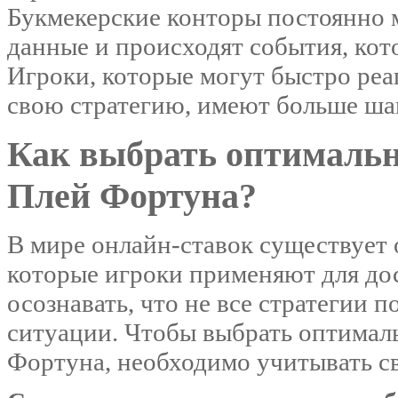
Букмекерские конторы постоянно
данные и происходят события, кот
Игроки, которые могут быстро реа
свою стратегию, имеют больше шан
Как выбрать оптимальн
Плей Фортуна?
В мире онлайн-ставок существует 
которые игроки применяют для до
осознавать, что не все стратегии 
ситуации. Чтобы выбрать оптимал
Фортуна, необходимо учитывать с