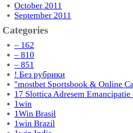
October 2011
September 2011
Categories
– 162
– 810
– 851
! Без рубрики
"‎mostbet Sportsbook & Online C
17 Slottica Adresem Emancipatie
1win
1Win Brasil
1win Brazil
1win India