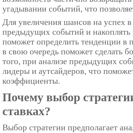
угадывании событий, что позволяет
Для увеличения шансов на успех в
предыдущих событий и накоплять 
поможет определить тенденции в п
в свою очередь поможет сделать б
того, при анализе предыдущих со
лидеры и аутсайдеров, что поможет
коэффициенты.
Почему выбор стратеги
ставках?
Выбор стратегии предполагает ана