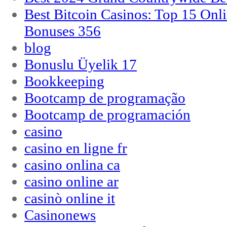
Best Bitcoin Casinos: Top 15 Onl
Bonuses 356
blog
Bonuslu Üyelik 17
Bookkeeping
Bootcamp de programação
Bootcamp de programación
casino
casino en ligne fr
casino onlina ca
casino online ar
casinò online it
Casinonews