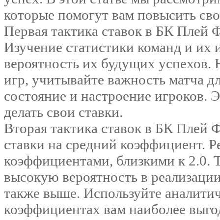
которые помогут вам повысить св
Первая тактика ставок в БК Плей 
Изучение статистики команд и их 
вероятность их будущих успехов.
игр, учитывайте важность матча дл
состояние и настроение игроков. 
делать свои ставки.
Вторая тактика ставок в БК Плей 
ставки на средний коэффициент. Р
коэффициентами, близкими к 2.0. 
высокую вероятность в реализации
также выше. Используйте аналитич
коэффициентах вам наиболее выгод