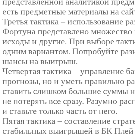
представленной аналитикой предм
есть предметные материалы на сай
Третья тактика – использование р
Фортуна представлено множество в
исходы и другие. При выборе такт
одним вариантом. Попробуйте раз
шансы на выигрыш.
Четвертая тактика – управление ба
прогнозы, но и уметь правильно ра
ставить слишком большие суммы на
не потерять все сразу. Разумно ра
и ставьте только часть от него.
Пятая тактика – составление стра
стабильных выигрышей в БК Плей