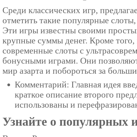
Среди классических игр, предлага
отметить такие популярные слоты,
Эти игры известны своими просты
крупные суммы денег. Кроме того,
современные слоты с ультрасовре
бонусными играми. Они позволяют
мир азарта и побороться за больш
Комментарий: Главная идея вве
краткое описание второго пред
использованы и перефразирова
Узнайте о популярных 