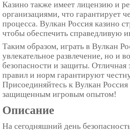
Казино также имеет лицензию и р
организациями, что гарантирует ч
процесса. Вулкан Россия казино ст
чтобы обеспечить справедливую иг
Таким образом, играть в Вулкан Ро
увлекательное развлечение, но и 
безопасности и защиты. Отличная
правил и норм гарантируют честн
Присоединяйтесь к Вулкан Россия 
защищенным игровым опытом!
Описание
На сегодняшний день безопасность