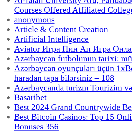
Courses Offered Affiliated Colleg
anonymous
Article & Content Creation
Artificial Intelligence
Aviator Игра Пин Ап Игра Онла
Azərbaycan futbolunun tarixi: m
Azərbaycan oyunçuları üçün 1x
haradan tapa bilərsiniz – 108
Azərbaycanda turizm Tourizim və
Basaribet
Best 2024 Grand Countrywide Bet
Best Bitcoin Casinos: Top 15 Onl
Bonuses 356