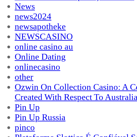
News
news2024
newsapotheke
NEWSCASINO
online casino au
Online Dating
onlinecasino
other
Ozwin On Collection Casino: A Ce
Created With Respect To Australia
Pin Up
Pin Up Russia
pinco