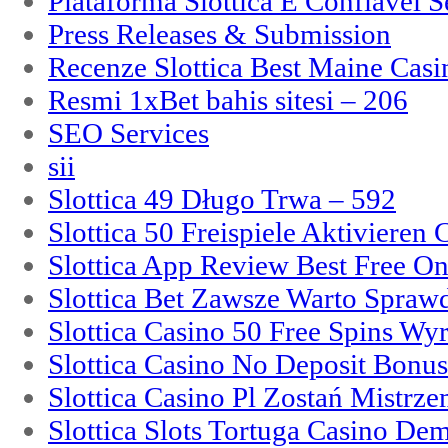
Plataforma Slottica É Confiável 
Press Releases & Submission
Recenze Slottica Best Maine Casi
Resmi 1xBet bahis sitesi – 206
SEO Services
sii
Slottica 49 Długo Trwa – 592
Slottica 50 Freispiele Aktivieren
Slottica App Review Best Free On
Slottica Bet Zawsze Warto Spraw
Slottica Casino 50 Free Spins Wy
Slottica Casino No Deposit Bonu
Slottica Casino Pl Zostań Mistrz
Slottica Slots Tortuga Casino De