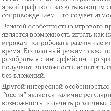
яркой графикой, захватывающим 
сопровождением, что создает атмо
Важной особенностью игрового пр
является возможность играть как на
игрокам попробовать различные иг
время. Бесплатный режим также по
разобраться с интерфейсом и разра
получают возможность испытать с
без вложений.
Другой интересной особенностью 
Россия” является наличие регуляр
возможность получить различные 
на счет, фри спины или участие в 