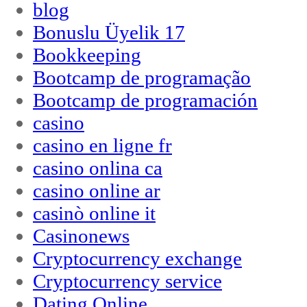
blog
Bonuslu Üyelik 17
Bookkeeping
Bootcamp de programação
Bootcamp de programación
casino
casino en ligne fr
casino onlina ca
casino online ar
casinò online it
Casinonews
Cryptocurrency exchange
Cryptocurrency service
Dating Online