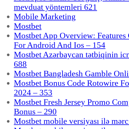
mevduat yöntemleri 621
Mobile Marketing
Mostbet
Mostbet App Overview: Features 
For Android And Ios – 154
Mostbet Azərbaycan tətbiqinin i
688
Mostbet Bangladesh Gamble Onlin
Mostbet Bonus Code Rotowire For
2024 – 353
Mostbet Fresh Jersey Promo Co
Bonus – 290
Mostbet mobile versiyası ilə mər