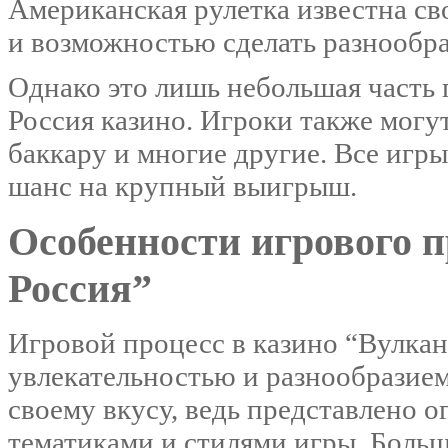
Американская рулетка известна с
и возможностью сделать разнообра
Однако это лишь небольшая часть 
Россия казино. Игроки также могут
баккару и многие другие. Все игр
шанс на крупный выигрыш.
Особенности игрового п
Россия”
Игровой процесс в казино “Вулкан
увлекательностью и разнообразием
своему вкусу, ведь представлено 
тематиками и стилями игры. Боль