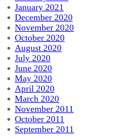
January 2021
December 2020
November 2020
October 2020
August 2020
July 2020
June 2020
May 2020
April 2020
March 2020
November 2011
October 2011
September 2011