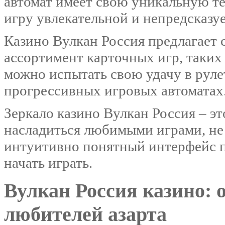
автомат имеет свою уникальную те
игру увлекательной и непредсказу
Казино Вулкан Россия предлагает
ассортимент карточных игр, таких 
можно испытать свою удачу в руле
прогрессивных игровых автоматах
Зеркало казино Вулкан Россия – э
насладиться любимыми играми, не 
интуитивно понятный интерфейс п
начать играть.
Вулкан Россия казино: 
любителей азарта