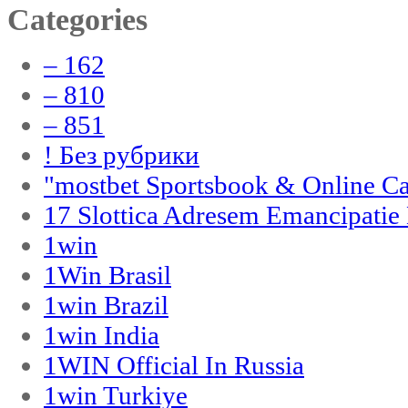
Categories
– 162
– 810
– 851
! Без рубрики
"‎mostbet Sportsbook & Online C
17 Slottica Adresem Emancipatie
1win
1Win Brasil
1win Brazil
1win India
1WIN Official In Russia
1win Turkiye