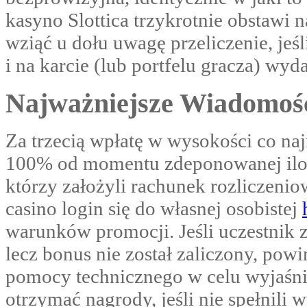
kasyno Slottica trzykrotnie obstawi 
wziąć u dołu uwagę przeliczenie, jeś
i na karcie (lub portfelu gracza) wyda
Najważniejsze Wiadomośc
Za trzecią wpłatę w wysokości co na
100% od momentu zdeponowanej iloś
którzy założyli rachunek rozliczeniow
casino login się do własnej osobistej
warunków promocji. Jeśli uczestnik 
lecz bonus nie został zaliczony, pow
pomocy technicznego w celu wyjaśni
otrzymać nagrody, jeśli nie spełnili 