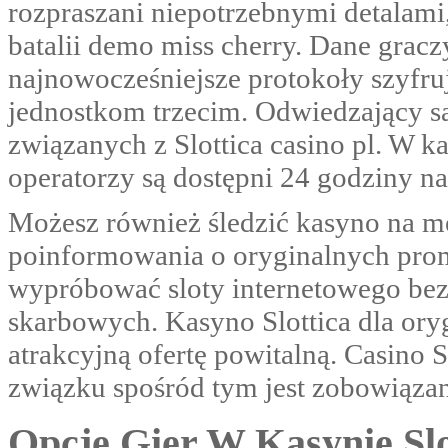
rozpraszani niepotrzebnymi detalami,
batalii demo miss cherry. Dane grac
najnowocześniejsze protokoły szyfru
jednostkom trzecim. Odwiedzający s
związanych z Slottica casino pl. W 
operatorzy są dostępni 24 godziny n
Możesz również śledzić kasyno na 
poinformowania o oryginalnych promo
wypróbować sloty internetowego bez
skarbowych. Kasyno Slottica dla or
atrakcyjną ofertę powitalną. Casino 
związku spośród tym jest zobowiązane
Opcje Gier W Kasynie Slo