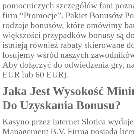
pomocniczych szczegółów fani poznaj
firm “Promocje”. Pakiet Bonusów Pow
rodzaje bonusów, które omówimy bar
większości przypadków bonusy są do
istnieją również rabaty skierowane d
losujemy wśród naszych zawodników c
Aby dołączyć do odwiedzenia gry, n
EUR lub 60 EUR).
Jaka Jest Wysokość Mini
Do Uzyskania Bonusu?
Kasyno przez internet Slotica wydaje
Management B.V. Firma posiada lice