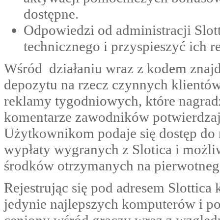
dostępne.
Odpowiedzi od administracji Slot
technicznego i przyspieszyć ich r
Wśród działaniu wraz z kodem znajdz
depozytu na rzecz czynnych klientów
reklamy tygodniowych, które nagrad
komentarze zawodników potwierdzają 
Użytkownikom podaje się dostęp do 
wypłaty wygranych z Slotica i możl
środków otrzymanych na pierwotnego 
Rejestrując się pod adresem Slottica
jedynie najlepszych komputerów i pow
ceniony wśród graczy wraz z względu 