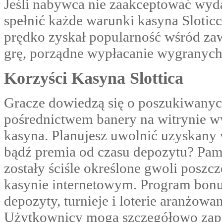
Jeśli nabywca nie zaakceptować wydaj
spełnić każde warunki kasyna Sloticc
prędko zyskał popularność wśród za
grę, porządne wypłacanie wygranych 
Korzyści Kasyna Slottica
Gracze dowiedzą się o poszukiwanyc
pośrednictwem banery na witrynie 
kasyna. Planujesz uwolnić uzyskany 
bądź premia od czasu depozytu? Pami
zostały ściśle określone gwoli posz
kasynie internetowym. Program bonu
depozyty, turnieje i loterie aranżowa
Użytkownicy mogą szczegółowo zapoz