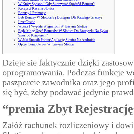
W Który Sposób I Gdy Skorzystać Spośród Bonusu?
Korzyści Kasyna Slottica
Bonusy I Promocje
Lub Bonusy W Slottica Są Dostępne Dla Każdego Graczy?
Live Casino
Wpłata I Wypłata Wygranych W Kasynie Slotica
Bądź Mogę Użyć Bonusów W Slottica Do Rozrywki Na Żywo
Spośród Krupierem?
W Jaki Sposób Pobrać Aplikację Slottica Na Androida
Opcje Komputerów W Kasynie Slotica
Dzieje się faktycznie dzięki zastos
oprogramowania. Podczas funkcje we
paszporcie zawodnika oraz jego profi
się być, żeby podawać jedynie prawd
“premia Zbyt Rejestrację
Załóż rachunek rozliczeniowy i dowi