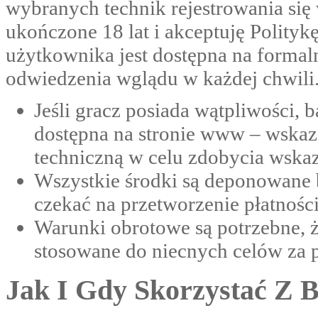
wybranych technik rejestrowania się
ukończone 18 lat i akceptuję Polity
użytkownika jest dostępna na formal
odwiedzenia wglądu w każdej chwili
Jeśli gracz posiada wątpliwości, 
dostępna na stronie www – wskaz
techniczną w celu zdobycia wska
Wszystkie środki są deponowane 
czekać na przetworzenie płatnośc
Warunki obrotowe są potrzebne, że
stosowane do niecnych celów za 
Jak I Gdy Skorzystać Z 