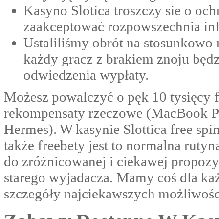
Kasyno Slotica troszczy sie o oc
zaakceptować rozpowszechnia inf
Ustaliliśmy obrót na stosunkowo 
każdy gracz z brakiem znoju będ
odwiedzenia wypłaty.
Możesz powalczyć o pęk 10 tysięcy fr
rekompensaty rzeczowe (MacBook Pr
Hermes). W kasynie Slottica free spi
także freebety jest to normalna rut
do zróżnicowanej i ciekawej propozy
starego wyjadacza. Mamy coś dla ka
szczegóły najciekawszych możliwoś