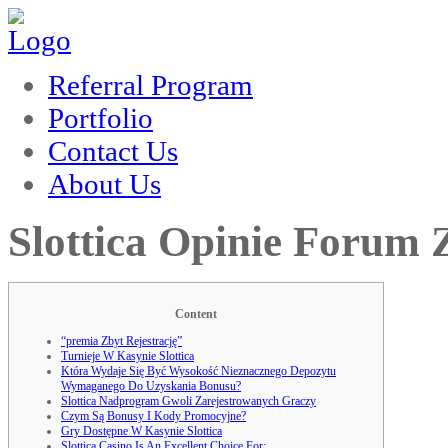
m
hacklink
film izle
hacklink
Referral Program
Portfolio
Contact Us
About Us
Slottica Opinie Forum 
Content
“premia Zbyt Rejestrację”
Turnieje W Kasynie Slottica
Która Wydaje Się Być Wysokość Nieznacznego Depozytu
Wymaganego Do Uzyskania Bonusu?
Slottica Nadprogram Gwoli Zarejestrowanych Graczy
Czym Są Bonusy I Kody Promocyjne?
Gry Dostępne W Kasynie Slottica
Slottica Casino Is An Excellent Choice For: