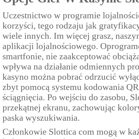
Uczestnictwo w programie lojalnośc
korzyści, tego rodzaju jak gratyfika
wiele innych. Im więcej grasz, nas
aplikacji lojalnościowego. Oprogram
smartfonie, nie zaakceptować obciąż
wpływa na działanie odmiennych pro
kasyno można pobrać odrzucić wyłącz
zbyt pomocą systemu kodowania QR z
ściągnięcia. Po wejściu do zasobu, S
przekątnej ekranu, zachowując kolory
paska wyszukiwania.
Członkowie Slottica com mogą w każd