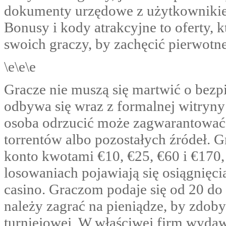
dokumenty urzędowe z użytkownikie
Bonusy i kody atrakcyjne to oferty, 
swoich graczy, by zachęcić pierwotn
\e\e\e
Gracze nie muszą się martwić o bezpie
odbywa się wraz z formalnej witryny 
osoba odrzucić może zagwarantować fa
torrentów albo pozostałych źródeł. 
konto kwotami €10, €25, €60 i €170, 
losowaniach pojawiają się osiągnięci
casino. Graczom podaje się od 20 do 
należy zagrać na pieniądze, by zdob
turniejowej. W właściwej firm wydawa