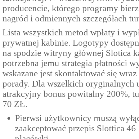
producencie, którego programy bierze 
nagród i odmiennych szczegółach tur
Lista wszystkich metod wpłaty i wyp
prywatnej kabinie. Logotypy dostęp
na spodzie witryny głównej Slotica k
potrzebna jemu strategia płatności w
wskazane jest skontaktować się wraz
porady. Dla wszelkich oryginalnych
atrakcyjny bonus powitalny 200%, tu
70 ZŁ.
Pierwsi użytkownicy muszą wyłącz
zaakceptować przepis Slottica 46
placówki.