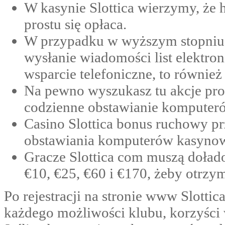
W kasynie Slottica wierzymy, że 
prostu się opłaca.
W przypadku w wyższym stopniu 
wysłanie wiadomości list elektroni
wsparcie telefoniczne, to również
Na pewno wyszukasz tu akcje pro
codzienne obstawianie komputer
Casino Slottica bonus ruchowy p
obstawiania komputerów kasynowyc
Gracze Slottica com muszą doła
€10, €25, €60 i €170, żeby otrzyma
Po rejestracji na stronie www Slotti
każdego możliwości klubu, korzyści 