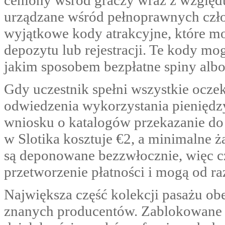
urządzane wśród pełnoprawnych człon
wyjątkowe kody atrakcyjne, które 
depozytu lub rejestracji. Te kody mo
jakim sposobem bezpłatne spiny albo
Gdy uczestnik spełni wszystkie oczek
odwiedzenia wykorzystania pieniędzy
wniosku o katalogów przekazanie do
w Slotika kosztuje €2, a minimalne 
są deponowane bezzwłocznie, więc c
przetworzenie płatności i mogą od ra
Największa część kolekcji pasażu ob
znanych producentów. Zablokowane