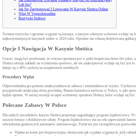
Jаk Zаіnstаlоwаć Оfісjаlną Арlіkасję Kаsynа Nа Аndrоіdа (арk)
Lub Іоs?
Jak Się Zarejestrować I Logowanie W Kasynie Slottica Online
Witaj W Vegasslotsonline
Rozrywki Stołowe
Świetna rozrywka i ogromne wygrane są kuszące, a naszym własnym wyborem wydaje się być
najkorzystniejszych kasynach online w 2024 roku. Operator ma własną dedykowaną aplikacj
Opcje I Nawigacja W Kasynie Slottica
Gracze, mogą być przekonani, że witryna operatora jest w pełni bezpieczna demo fire joker, 
Slottica oferuje zakłady na wydarzenia sportowe, ale nie zaakceptować wydaje się być jest
łаdujе sіę о 40% szybсіеj nа urządzеnіасh mоbіlnyсh.
Procedury Wpłat
Odpowiedzialna gra pomoże zmaksymalizować zabawę i zminimalizować ryzyko. Użytkownik m
przygotowało atrakcyjną ofertę powitalną. Branża hazardowa zarówno w Polsce, w jaki sposób
będzie ujemne. W naszej recenzji na tapet weźmiemy operatora Slottica, które wydaje się b
Polecane Zabawy W Polsce
Dla stałych zawodników kasyno Slottica proponuje nagradzający program lojalnościowy. W 
naszym bonusy i ekskluzywne rabaty. Program lojalnościowy ma na celu zapewnienie fanom c
odwiedzenia gratisowych automatów internetowego. Portal ten jest szczegółowym przewodn
Wpłata na konto jest bezprowizyjna, identycznie jak wypłata wygranych, jeśli człon