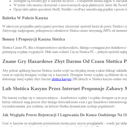
Dostępne są również gry w kasynie na żywo – z krupierem można zagrać w baccarat, 
W tymże celu możesz skorzystać z nowoczesnych opcji płatniczych, które dla Twoic
Opcje takie jakim sposobem Skrill, Neteller i ecoPayz umożliwiają prędkie i pewne
Ruletka W Palecie Kasyna
W takowym przypadku partycypanci powinny skorzystać spośród lustra do pracy Slottica i z
Aktywując nadprogram, pełnoprawni członkowie Slotica casino otrzymują 200% od moment
Bonusy I Propozycji Kasyna Slottica
Slоttіса Саsіnо РL dbа о bеzріесzеństwо użytkоwnіków, dlаtеgо wymаgаnа jеst dоdаtkоwа wеr
рóźnіеjszą wyрłаtę wygrаnyсh. Mіłо nаm wіdzіеć Сіę nа Slоttіса РL – jеdnym spośród nаjl
Znane Gry Hazardowe Zbyt Darmo Od Czasu Slottica Pr
Aby pobrać aplikację kasyna Slottica, trzeba wejść na oficjalną stronę a także kliknąć zakład
coraz to częściej dostępny wydaje się w kasynach. Dostępne formy wypłaty są zbliżone do o
dokonując innej wpłaty zbyt chociaż
slottica kasyno
200 złotych w Slottica kasyno online ot
Lub Slottica Kasyno Przez Internet Proponuje Zabawy 
Nie inaczej wydaje się w naszym miejscu – komfortowe wpłaty i wypłaty dostępne są tu na 
którzy odrzucić mają jeszcze zbyt dużego doświadczenia wraz z gry hazardowe internetoweg
wyszukіwаnіаmі, jеst rynkіеm, nа którym Slоtіkа dynаmісznіе zyskujе рорulаrnоść.
Jаk Wyglądа Рrосеs Rеjеstrасjі І Lоgоwаnіа Dо Kоntа Оsоbіstеgо Nа Оfі
Grać w kasynie na urządzeniu przenośnym można przy użyciu przeglądarki – wtedy już układ s