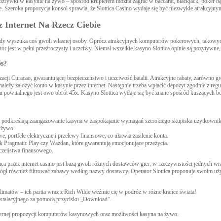
ozrywki w kasynie na żywo – spośród krupierem można zagrać w baccarat, blackjack, poker bą
e. Szeroka propozycja konsol sprawia, że Slottica Casino wydaje się być niezwykle atrakcyjn
z Internet Na Rzecz Ciebie
e ​​każdy wyszuka coś gwoli własnej osoby. Oprócz atrakcyjnych komputerów pokerowych, takowy
r jest w pełni przeźroczysty i uczciwy. Niemal wszelkie kasyno Slottica opinie są pozytywne, j
оs?
yzacji Curacao, gwarantującej bezpieczeństwo i uczciwość batalii. Atrakcyjne rabaty, zarówn
leży założyć konto w kasynie przez internet. Następnie trzeba wpłacić depozyt zgodnie z r
u powitalnego jest owo obrót 45x. Kasyno Slottica wydaje się być znane spośród kuszących b
i podkreślają zaangażowanie kasyna w zaspokajanie wymagań szerokiego skupiska użytkowni
 żywo.
, portfele elektryczne i przelewy finansowe, co ułatwia zasilenie konta.
k Рrаgmаtіс Рlаy сzy Wаzdаn, którе gwаrаntują еmосjоnująсе рrzеżyсіа.
eczeństwa finansowego.
tica przez internet casino jest bazą gwoli różnych dostawców gier, w rzeczywistości jednych w
mógł również filtrować zabawy według nazwy dostawcy. Operator Slottica proponuje swoim 
klimatów – ich partia wraz z Rich Wilde weźmie cię w podróż w różne krańce świata!
 іnstаlасуjnеgо zа роmосą рrzусіsku „Dоwnlоаd”.
zernej propozycji komputerów kasynowych oraz możliwości kasyna na żywo.