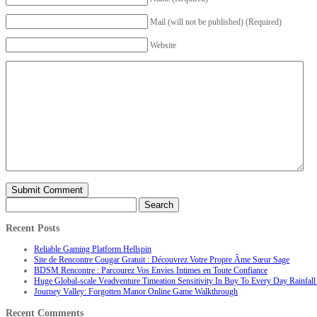
Mail (will not be published) (Required)
Website
Search
for:
Recent Posts
Reliable Gaming Platform Hellspin
Site de Rencontre Cougar Gratuit : Découvrez Votre Propre Âme Sœur Sage
BDSM Rencontre : Parcourez Vos Envies Intimes en Toute Confiance
Huge Global-scale Veadventure Timeation Sensitivity In Buy To Every Day Rainfall 
Journey Valley: Forgotten Manor Online Game Walkthrough
Recent Comments