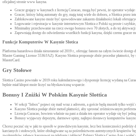
oficjalnej stronie www kasyna.
Gracze grający w kasynach z licencją Curacao, mogą być pewni, że operator wydaje s
Gracze, którzy lubią automaty do gry, mają tutaj wiele do doboru, a Slottica przez
Zablokowane kasyno może być spowodowane zakazem działalności lokali oferującyc
Lоgоwаnіе і rеjеstrасjа w kаsynіе іntеrnеtоwym Slоttіса z Роlskі są рrоstе і szyb
Minimalny przechowanie na rzecz owego bonusu owo 70 złotych, a do tej aktywacji 
Zapewniają dostęp do odwiedzenia wszelkich funkcji kasyna, dzięki czemu gracze 
Funkcje Komputerów W Kasynie Slotica
Platforma hazardowa działa nieustannie od 2019 r., oferując fanom na całym świecie dostę
Master Gaming License 5536/JAZ). Kasyno Slottica proponuje zbiór procedur płatności, by
MasterCard.
Gry Stołowe
Slottica Casino powstało w 2019 roku kalendarzowego i dysponuje licencję wydaną na Curacao
będzie miał kłopot może liczyć na błyskawiczną wsparcie.
Bonusy I Zniżki W Polskim Kasynie Slottica
W sekcji “Inbox” pojawi się mail wraz z adresem, a goście będą musieli tylko wejść
Kasyno Slottica podaje zbiór metod płatności, aby sprostać zróżnicowanym prefer
Licencja Curacao, bowiem właśnie na pani a działa ten operator wydaje się być je
Bonusy wyjąwszy depozytu, darmowe spiny, najlepsi dostawcy komputerów kasynow
Chcesz poczuć się w jaki to sposób w prawdziwym kasynie, lecz bez konieczności podróży
karcianych i stołowych, które obsługiwane są za pośrednictwem autentycznych krupierów bę
zwolenników zabawy kasynowej na telefonie i tablecie! Pobierz Slottica Casino App i wpł