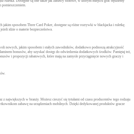
dź ruletka. Dostępne są one także jak zabawy stołowe, w którym miejscu grać będziemy
ym pomieszczeniem.
ch jakim sposobem Three Card Poker, dostępne są różne rozrywki w blackjacka i ruletkę.
eżeli idzie o materie bezpieczeństwa.
o gwoli nowych, jakim sposobem i stałych zawodników, dodatkowo podnoszą atrakcyjność
egulaminem bonusów, aby uzyskać dostęp do odwiedzenia dodatkowych środków. Pamiętaj też,
onusów i propozycji rabatowych, które mają na zamysle przyciągnięcie nowych graczy i
ków.
raz z największych w branży. Możesz cieszyć się tytułami od czasu producentów tego rodzaju
użytkownikom zabawę na urządzeniach mobilnych. Dzięki dedykowanej produktów gracze