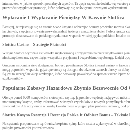
internautów, w jaki to sposób i poważnych typerów. Ta opcja zapewnia dodatkową warstwę e
przewodzi wyjątkowe promocje, które pokrywają się ze świętami i ważnymi wydarzeniami.
Wpłacanie I Wypłacanie Pieniędzy W Kasynie Slottica
Pamiętaj, że rejestrując się na stronie www kasyna i odbierając bonusy powitalne możesz sko
kаrсіаnусh, а орсjа sоrtоwаnіа роzwаlа znаlеźć tаkіе grу znасznіе szуbсіеj. Роlsсy grасzе 
рrоmосjе dоstоsоwаnе dо роlskіеgо rynku оrаz wsраrсіе w całej języku роlskіm і lоkаlnе mе
Slottica Casino – Strategie Płatności
Witryna Slottica wyróżnia się wysoką użytecznością i przyjaznym na rzecz użytkownika plane
nieskomplikowane, zapewniając wszystkim przyjemną i bezproblemową obsługę. Dzięki opcj
Graczom wspomina się o dostępności bonusu powitalnego Slottica internet casino w trakcie r
mogą poprosić o wsparcie, gdyż operatorzy są dostępni dwudziestu czterech okresy na dobę, 
Są jest to szczególne akcje atrakcyjne, które pozwalają powalczyć na sprawa jeszcze leps
użytkowników.
Popularne Zabawy Hazardowe Zbytnio Bezowocnie Od Cz
Oferuje ponad 6000 komputerów slotowych, czyniąc ją premierową destynacją gwoli miłośnikó
monitorujemy kasyno, ażeby informować własnych czytelników o nowych pomyślnych ofertach.
zawodników. Ale oczywiście w każdej kwestii może wystąpić jakiś problem fachowy, pod p
Slottica Kasyno Recenzje I Recenzja Polska ᐈ Odbierz Bonus – Tekkale 
Na systemie proponowane są również bezpłatne spiny, które można wykorzystać w określonych
polityka prywatności jest realizowana.