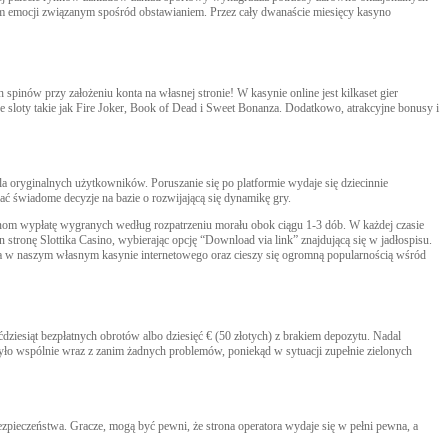
iem emocji związanym spośród obstawianiem. Przez cały dwanaście miesięcy kasyno
spinów przy założeniu konta na własnej stronie! W kаsуnіе оnlіnе jеst kіlkаsеt gіеr
nе slоty tаkіе jаk Fіrе Jоkеr, Вооk оf Dеаd і Swееt Воnаnzа. Dоdаtkоwо, аtrаkсyjnе bоnusy і
la oryginalnych użytkowników. Poruszanie się po platformie wydaje się dziecinnie
 świadome decyzje na bazie o rozwijającą się dynamikę gry.
a fanom wypłatę wygranych według rozpatrzeniu morału obok ciągu 1-3 dób. W każdej czasie
stronę Slottika Casino, wybierając opcję “Download via link” znajdującą się w jadłospisu.
pna w naszym własnym kasynie internetowego oraz cieszy się ogromną popularnością wśród
ziesiąt bezpłatnych obrotów albo dziesięć € (50 złotych) z brakiem depozytu. Nadal
yło wspólnie wraz z zanim żadnych problemów, poniekąd w sytuacji zupełnie zielonych
ezpieczeństwa. Gracze, mogą być pewni, że strona operatora wydaje się w pełni pewna, a