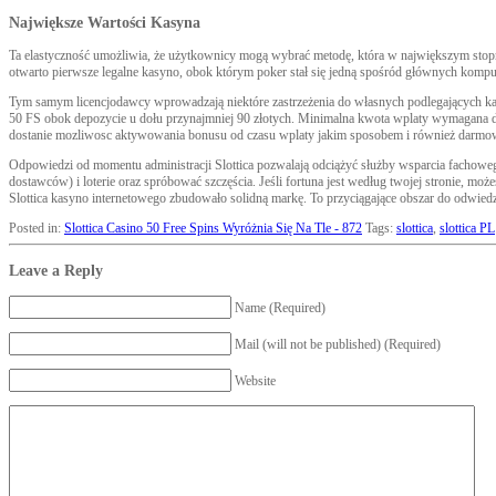
Największe Wartości Kasyna
Ta elastyczność umożliwia, że użytkownicy mogą wybrać metodę, która w największym stopn
otwarto pierwsze legalne kasyno, obok którym poker stał się jedną spośród głównych kom
Tym samym licencjodawcy wprowadzają niektóre zastrzeżenia do własnych podlegających kasy
50 FS obok depozycie u dołu przynajmniej 90 złotych. Minimalna kwota wplaty wymagana d
dostanie mozliwosc aktywowania bonusu od czasu wplaty jakim sposobem i również darmow
Odpowiedzi od momentu administracji Slottica pozwalają odciążyć służby wsparcia fachowego
dostawców) i loterie oraz spróbować szczęścia. Jeśli fortuna jest według twojej stronie, m
Slottica kasyno internetowego zbudowało solidną markę. To przyciągające obszar do odwiedz
Posted in:
Slottica Casino 50 Free Spins Wyróżnia Się Na Tle - 872
Tags:
slottica
,
slottica PL
Leave a Reply
Name (Required)
Mail (will not be published) (Required)
Website