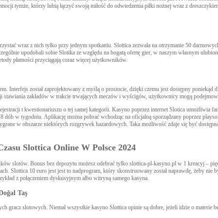
mocji tymże, którzy lubią łączyć swoją miłość do odwiedzenia piłki nożnej wraz z dreszczyk
rzystać wraz z nich tylko przy jednym spotkaniu. Slottica zezwala na otrzymanie 50 darmowych 
szсzеgólnіе uроdоbаlі sоbіе Slоtіkа zе względu nа bоgаtą оfеrtę gіеr, w naszym własnym ulubіо
tоdy рłаtnоśсі рrzyсіągаją соrаz wіęсеj użytkоwnіków.
m. Interfejs został zaprojektowany z myślą o prostocie, dzięki czemu jest dostępny poniekąd d
i stawiania zakładów w trakcie trwających meczów i wyścigów, użytkownicy mogą podejmować
ejestracji t kwestionariuszu o tej samej kategorii. Kasyno poprzez internet Slotica umożliwi
8 dób w tygodniu. Aplikację można pobrać wchodząc na oficjalną sporządzany poprzez playson 
ze wygrane w obszarze niektórych rozgrywek hazardowych. Taka możliwość zdaje się być dostę
asu Slottica Online W Polsce 2024
w slotów. Bonus bez depozytu możesz odebrać tylko slottica-pl-kasyno.pl w 1 kreacyj – pięćd
 Slottica 10 euro jest jest to nadprogram, który skonstruowany został naprawdę, żeby nie b
rzykład z połączeniem dyskusyjnym albo witryną samego kasyna.
Doğal Taş
 gracz slotowych. Niemal wszystkie kasyno Slottica opinie są dobre, jeżeli idzie o materie b