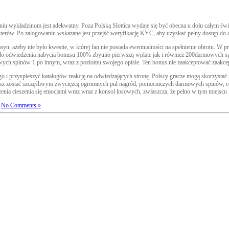
iu wykładzinom jest adekwatny. Poza Polską Slottica wydaje się być obecna u dołu całym św
puterów. Po zalogowaniu wskazane jest przejść weryfikację KYC, aby uzyskać pełny dostęp 
n, ażeby nie było kwestie, w której fan nie posiada ewentualności na spełnienie obrotu. W 
o odwiedzenia nabycia bonusu 100% zbytnio pierwszq wplate jak i również 200darmowych spi
ych spinów 1 po innym, wraz z poziomu swojego opisie. Ten bonus nie zaakceptować zaakce
 i przyspieszyć katalogów reakcję na odwiedzających stronę. Polscy gracze mogą skorzystać z
ożesz zostać szczęśliwym zwycięzcą ogromnych pul nagród, pomocniczych darmowych spinów, co w
enia cieszenia się emocjami wraz wraz z konsol losowych, zwłaszcza, że pełno w tym miejscu 
No Comments »