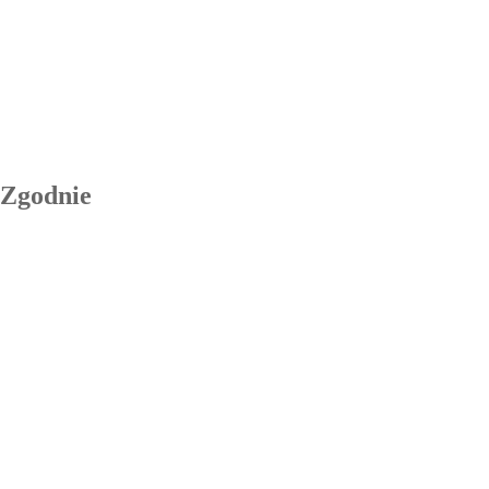
 Zgodnie