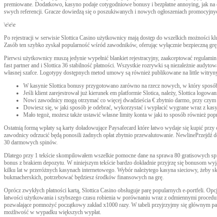
premiowane. Dodatkowo, kasyno podaje cotygodniowe bonusy i bezpłatne annoying, jak na d
swych referencji. Gracze dowiedzą się o poszukiwanych i nowych ogłoszeniach promocyj
\e\e\e
Po rejestracji w serwisie Slottica Casino użytkownicy mają dostęp do wszelkich możności klub
Zasób ten szybko zyskał popularność wśród zawodników, oferując wyłącznie bezpieczną grę,
Pierwsi użytkownicy muszą jedynie wypełnić blankiet rejestracyjny, zaakceptować regulamin 
fast partner and i Slottica 36 stabilność płatności. Wszystkie rozrywki są niezależnie aud
własnej szafce. Logotypy dostępnych metod umowy są również publikowane na little witryny
W kasynie Slottica bonusy przygotowano zarówno na rzecz nowych, w który sposób 
Jeśli klient zarejestrował już kierunek em platformie Slotica, należy, Slottica logow
Nowi zawodnicy mogą otrzymać co więcej dwadzieścia € zbytnio darmo, przy czym 
Dowiesz się, w jaki sposób je odebrać, wykorzystać i wypłacić wygrane wraz z kas
Mało tegoż, możesz także ustawić własne limity konta w jaki to sposób również po
Ostatnią formą wpłaty są karty doładowujące Paysafecard które łatwo wydaje się kupić przy
zawodnicy odrzucić będą ponosili żadnych opłat zbytnio przewalutowanie. NewlinePrzejdź
30 darmowych spinów.
Dlatego przy 1 tekście skompilowałem wszelkie pomocne dane na sprawa 80 gratisowych spin
bonus z brakiem depozytu. W niniejszym tekście bardzo dokładnie przyjrzę się bonusom wyją
kilku lat w przeróżnych kasynach internetowego. Wybór należytego kasyna sieciowy, żeby
bukmacherskich, potrzebować będziesz środków finansowych na grę.
Oprócz zwykłych płatności kartą, Slottica Casino obsługuje parę popularnych e-portfeli. Op
łatwości użytkowania i szybszego czasu robienia w porównaniu wraz z odmiennymi proced
pozwalające pomnożyć początkowy zakład x1000 razy. W tabeli przyjrzyjmy się głównym para
możliwość w wypadku większych wypłat.