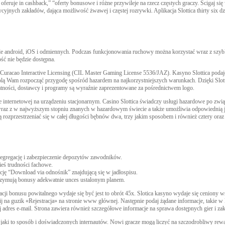
eruje in cashback,” “oferty bonusowe i różne przywileje na rzecz częstych graczy. Ścigaj się 
ycyjnych zakładów, dająca możliwość żwawej i częstej rozrywki. Aplikacja Slottica thirty six d
le android, iOS i odmiennych. Podczas funkcjonowania ruchowy można korzystać wraz z szyb
ść nie będzie dostępna.
uracao Interactive Licensing (CIL Master Gaming License 5536/JAZ). Kasyno Slottica podaje 
lą Wam rozpocząć przygodę spośród hazardem na najkorzystniejszych warunkach. Dzięki Slotti
ności, dostawcy i programy są wyraźnie zaprezentowane za pośrednictwem logo.
internetowej na urządzeniu stacjonarnym. Casino Slottica świadczy usługi hazardowe po zwi
edną wraz z w najwyższym stopniu znanych w hazardowym świecie a także umożliwia odpowiednią 
 rozprzestrzeniać się w całej długości bębnów dwa, trzy jakim sposobem i również cztery ora
egregację i zabezpieczenie depozytów zawodników.
ieś trudności fachowe.
pcję “Download via odnośnik” znajdującą się w jadłospisu.
zymują bonusy adekwatnie unces ustalonym planem.
tuacji bonusu powitalnego wydaje się być jest to obrót 45x. Slotica kasyno wydaje się cenion
ij na guzik «Rejestracja» na stronie www głównej. Następnie podaj żądane informacje, takie w
adres e-mail. Strona zawiera również szczegółowe informacje na sprawa dostępnych gier i za
 jaki to sposób i doświadczonych internautów. Nowi gracze mogą liczyć na szczodrobliwy rewa