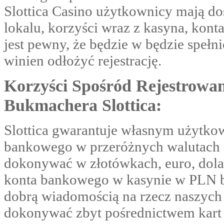
Slottica Casino użytkownicy mają d
lokalu, korzyści wraz z kasyna, kont
jest pewny, że będzie w będzie spełn
winien odłożyć rejestrację.
Korzyści Spośród Rejestrowa
Bukmachera Slottica:
Slottica gwarantuje własnym użytk
bankowego w przeróżnych walutach o
dokonywać w złotówkach, euro, dola
konta bankowego w kasynie w PLN b
dobrą wiadomością na rzecz naszyc
dokonywać zbyt pośrednictwem kart 