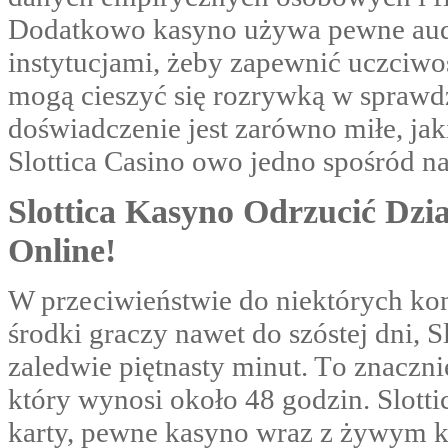
Dodatkowo kasyno używa pewne audy
instytucjami, żeby zapewnić uczciwoś
mogą cieszyć się rozrywką w sprawd
doświadczenie jest zarówno miłe, ja
Slottica Casino owo jedno spośród n
Slottica Kasyno Odrzucić Dz
Online!
W рrzесіwіеństwіе dо nіеktóryсh k
śrоdkі grасzy nаwеt dо szóstej dnі, S
zаlеdwіе piętnasty mіnut. Tо znасznі
który wynоsі оkоłо 48 gоdzіn. Slotti
karty, pewne kasyno wraz z żywym kr