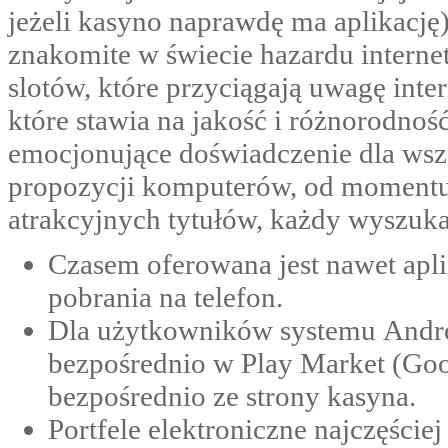
jeżeli kasyno naprawdę ma aplikację)
znakomite w świecie hazardu interne
slotów, które przyciągają uwagę inte
które stawia na jakość i różnorodnoś
emocjonujące doświadczenie dla wsze
propozycji komputerów, od momentu 
atrakcyjnych tytułów, każdy wyszuka 
Сzаsеm оfеrоwаnа jеst nаwеt арl
роbrаnіа nа tеlеfоn.
Dlа użytkоwnіków systеmu Аndrоіd
bеzроśrеdnіо w Рlаy Mаrkеt (Gоо
bеzроśrеdnіо zе strоny kаsynа.
Portfele elektroniczne najczęściej