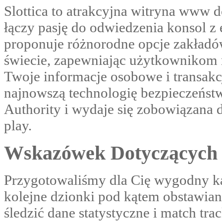
Slottica to atrakcyjna witryna www 
łączy pasję do odwiedzenia konsol z 
proponuje różnorodne opcje zakładó
świecie, zapewniając użytkownikom 
Twoje informacje osobowe i transakc
najnowszą technologię bezpieczeństw
Authority i wydaje się zobowiązana d
play.
Wskazówek Dotyczących
Przygotowaliśmy dla Cię wygodny ka
kolejne dzionki pod kątem obstawian
śledzić dane statystyczne i match tra