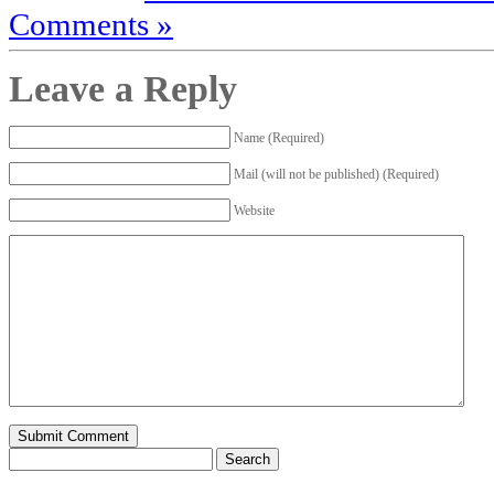
Comments »
Leave a Reply
Name (Required)
Mail (will not be published) (Required)
Website
Search
for: