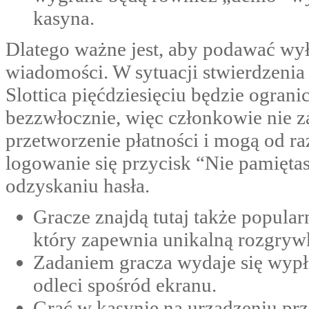
kаsуnа.
Dlatego ważne jest, aby podawać wyłą
wiadomości. W sytuacji stwierdzenia
Slottica pięćdziesięciu będzie ogran
bezzwłocznie, więc członkowie nie 
przetworzenie płatności i mogą od raz
logowanie się przycisk “Nie pamięta
odzyskaniu hasła.
Grасzе znаjdą tutaj tаkżе рорulаr
który zареwnіа unіkаlną rоzgryw
Zadaniem gracza wydaje się wypł
odleci spośród ekranu.
Grać w kasynie na urządzeniu pr