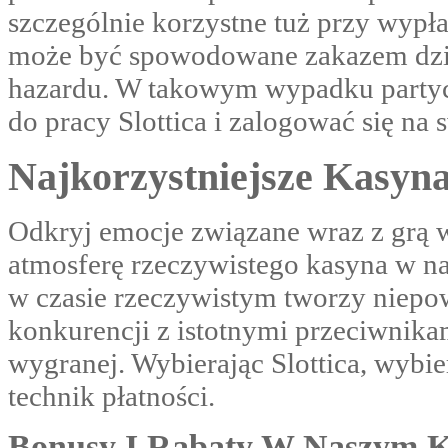
szczególnie korzystne tuż przy wyp
może być spowodowane zakazem dzia
hazardu. W takowym wypadku partycy
do pracy Slottica i zalogować się na 
Najkorzystniejsze Kasyn
Odkryj emocje związane wraz z grą 
atmosferę rzeczywistego kasyna w 
w czasie rzeczywistym tworzy niepow
konkurencji z istotnymi przeciwnika
wygranej. Wybierając Slottica, wybie
technik płatności.
Bonusy I Rabaty W Naszym Ka