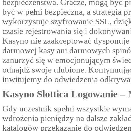
bezpieczeństwa. Gracze, mogą być pr
być w pełni bezpieczna, a strategia 
wykorzystuje szyfrowanie SSL, dzi
czasie rejestrowania się i dokonywan
Kasyno nie zaakceptować dysponuje 
darmowej kasy ani darmowych spinów
zanurzyć się w emocjonującym świeci
odnajdź swoje ulubione. Kontynuując
inwitujemy do odwiedzenia odkrywani
Kasyno Slottica Logowanie –
Gdy uczestnik spełni wszystkie wyma
wdrożenia pieniędzy na dalsze zakła
katalogów przekazanie do odwiedzenia 