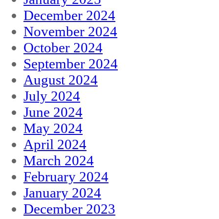
December 2024
November 2024
October 2024
September 2024
August 2024
July 2024
June 2024
May 2024
April 2024
March 2024
February 2024
January 2024
December 2023