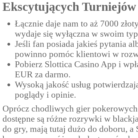
Еksсytująсyсh Turnіеjów
Łącznie daje nam to aż 7000 złot
wydaje się wyłączna w swoim typ
Jeśli fan posiada jakieś pytania a
powinno pomóc klientowi w rozw
Pobierz Slottica Casino App i wp
EUR za darmo.
Wysoką jakość usług potwierdzają
poglądy i opinie.
Oprócz chodliwych gier pokerowych, 
dostępne są różne rozrywki w blackja
do gry, mają tutaj dużo do doboru, a 