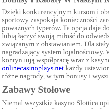
Dzięki konkurencyjnym kursom i obs
sportowy zaspokaja konieczności zar
poważnych typerów. Ta opcja daje d
lubią łączyć swoją miłość do odwied
związanym z obstawianiem. Dla stały
nagradzający system lojalnościowy.
kontynuują współpracę wraz z kasyn
onlinecasinoplays.net
każdy ustawion
różne nagrody, w tym bonusy i wysz
Zabawy Stołowe
Niemal wszystkie kasyno Slottica opin