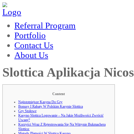
m
hacklink
film izle
hacklink
Referral Program
Portfolio
Contact Us
About Us
Slottica Aplikacja Nico
Content
Najistotniejsze Kasyna Do Gry
Bonusy I Rabaty W Polskim Kasynie Slottica
Gry Stołowe
Kasyno Slottica Logowanie – Na Jakie Możliwości Zwrócić
Uwagę?
Korzyści Wraz Z Rejestrowania Się Na Witrynie Bukmachera
Slottica:
Metody Płatności W Slottica Kasyno