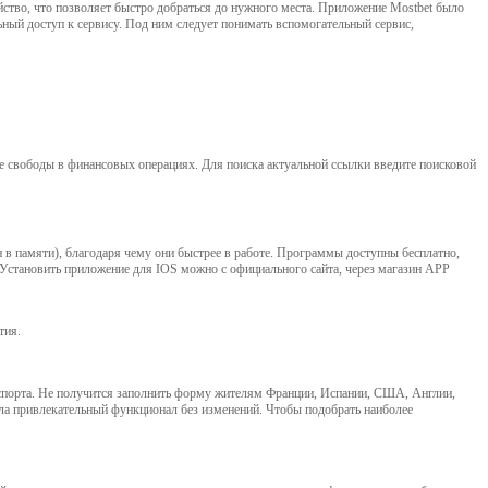
йство, что позволяет быстро добраться до нужного места. Приложение Mostbet было
ьный доступ к сервису. Под ним следует понимать вспомогательный сервис,
ше свободы в финансовых операциях. Для поиска актуальной ссылки введите поисковой
в памяти), благодаря чему они быстрее в работе. Программы доступны бесплатно,
. Установить приложение для IOS можно с официального сайта, через магазин APP
тия.
е спорта. Не получится заполнить форму жителям Франции, Испании, США, Англии,
ила привлекательный функционал без изменений. Чтобы подобрать наиболее