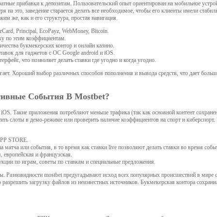
ратные прибавки к депозитам. Пользовательский опыт ориентирован на мобильное устро
я на это, заведение старается делать все необходимое, чтобы его клиенты имели стабил
им же, как и его структура, простая навигация.
ard, Principal, EcoPayz, WebMoney, Bitcoin.
ку по этим коэффициентам.
личества букмекерских контор и онлайн казино.
тавок для гаджетов с ОС Google android и iOS.
рфейс, что позволяет делать ставки где угодно и когда угодно.
агает. Хороший выбор различных способов пополнения и вывода средств, что дает боль
ивные События В Mostbet?
OS. Такие приложения потребляют меньше трафика (так как основной контент сохранен 
утить слоты в демо-режиме или проверить наличие коэффициентов на спорт и киберспорт
 APP STORE.
а матча или события, в то время как ставки live позволяют делать ставки во время собы
я, европейская и французская.
укции по играм, советы по ставкам и специальные предложения.
усы. Разновидности mostbet предугадывают исход всех популярных происшествий в мир
но разрешить загрузку файлов из неизвестных источников. Букмекерская контора сохран