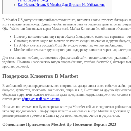
Регистрация И Вход
Как Начать Играть В Mostbet Для Игроков Из Узбекистана
В Mostbet UZ доступен широкий ассортимент игр, включая слоты, рулетку, блэкджек и 
могут повлиять на исход. Однако, чтобы начать играть на реальные деньги, регистрац
Qiwi Wallet или банковская карта Master card. Майкл Коннелли без обиняков объясня
Поэтому пользователи ищут пути обхода блокировок, основные варианты – э
С помощью этих кодов вы можете получить скидки на ставки и другие бонусы
На Айфон скачать русский Most Bet можно точно так же, как на Андроид.
Mostbet обеспечивает круглосуточную поддержку клиентов через чат, электро
Для скачивания необходимо посетить официальный сайт и воспользоваться указанной т
удобным. Помимо классических видов спорта (теннис, футбол, баскетбол) бетторы мо
простых решений.
Поддержка Клиентов В Mostbet
В мобильной версии представлены все спортивные дисциплины и все события лайв, пр
бонусов, фрибетов, программ лояльности, акций и т. д. В отличие от других букмекер
общаться с другими пользователями и даже предлагать подарки или делиться своими в
снятия денег
официальный сайт казино
.
Изначально нелегальная букмекерская контора Мостбет сейчас с гордостью работает л
игра еще продолжается. Эта функция известна как ставки в игре Mostbet и доступна 
режиме реального времени и быть в курсе всех последних счетов и результатов.
Обновление Приложения Mostbet До Последней Версии 2023