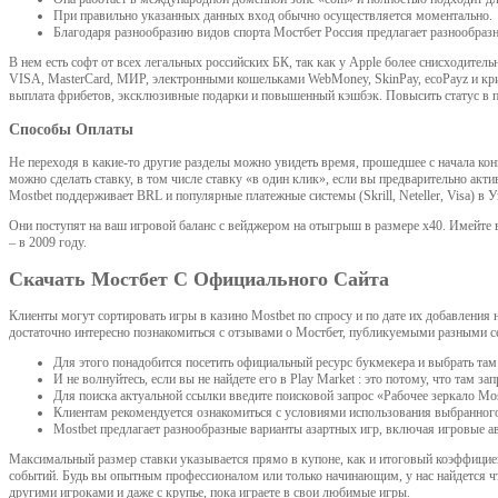
При правильно указанных данных вход обычно осуществляется моментально.
Благодаря разнообразию видов спорта Мостбет Россия предлагает разнообраз
В нем есть софт от всех легальных российских БК, так как у Apple более снисходит
VISA, MasterCard, МИР, электронными кошельками WebMoney, SkinPay, ecoPayz и крип
выплата фрибетов, эксклюзивные подарки и повышенный кэшбэк. Повысить статус в пр
Способы Оплаты
Не переходя в какие-то другие разделы можно увидеть время, прошедшее с начала ко
можно сделать ставку, в том числе ставку «в один клик», если вы предварительно а
Mostbet поддерживает BRL и популярные платежные системы (Skrill, Neteller, Visa) в У
Они поступят на ваш игровой баланс с вейджером на отыгрыш в размере х40. Имейте в
– в 2009 году.
Скачать Мостбет С Официального Сайта
Клиенты могут сортировать игры в казино Mostbet по спросу и по дате их добавления
достаточно интересно познакомиться с отзывами о Мостбет, публикуемыми разными се
Для этого понадобится посетить официальный ресурс букмекера и выбрать там 
И не волнуйтесь, если вы не найдете его в Play Market : это потому, что там 
Для поиска актуальной ссылки введите поисковой запрос «Рабочее зеркало Mos
Клиентам рекомендуется ознакомиться с условиями использования выбранного
Mostbet предлагает разнообразные варианты азартных игр, включая игровые ав
Максимальный размер ставки указывается прямо в купоне, как и итоговый коэффициен
событий. Будь вы опытным профессионалом или только начинающим, у нас найдется чт
другими игроками и даже с крупье, пока играете в свои любимые игры.