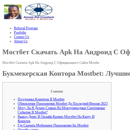
zle
hacklink
Referral Program
Portfolio
Contact Us
About Us
Мостбет Скачать Apk На Андроид С Оф
Мостбет Скачать Apk На Андроид С Официального Сайта Mostbe
Букмекерская Контора Mostbet: Лучш
Content
Поддержка Клиентов В Mostbet
Обновление Приложения Mostbet До Последней Версии 2023
Могу Ли Я Делать Ставки На Международные Спортивные
События В Mostbet?
Вывод Денег В Онлайн Казино Мостбет На Карту И
Кошелек
Где Скачать Мобильное Приложение Бк Mostbet
Онлайн-слоты