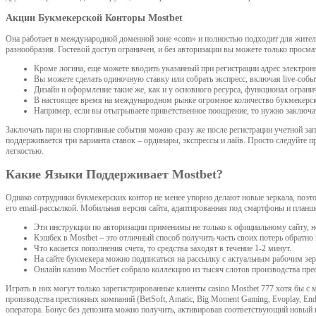
Акции Букмекерской Конторы Mostbet
Она работает в международной доменной зоне «com» и полностью подходит для жител
разнообразия. Гостевой доступ ограничен, и без авторизации вы можете только просма
Кроме логина, еще можете вводить указанный при регистрации адрес электрон
Вы можете сделать одиночную ставку или собрать экспресс, включая live-собы
Дизайн и оформление такие же, как и у основного ресурса, функционал огран
В настоящее время на международном рынке огромное количество букмекерск
Например, если вы отыгрываете приветственное поощрение, то нужно заключа
Заключать пари на спортивные события можно сразу же после регистрации учетной зап
поддерживается три варианта ставок – ординары, экспрессы и лайв. Просто следуйте 
легкостью.
Какие Языки Поддерживает Mostbet?
Однако сотрудники букмекерских контор не менее упорно делают новые зеркала, поэтом
его email-рассылкой. Мобильная версия сайта, адаптированная под смартфоны и планш
Эти инструкции по авторизации применимы не только к официальному сайту, но
Кэшбек в Mostbet – это отличный способ получить часть своих потерь обратно 
Что касается пополнения счета, то средства заходят в течение 1-2 минут.
На сайте букмекера можно подписаться на рассылку с актуальным рабочим зе
Онлайн казино Мостбет собрало коллекцию из тысяч слотов производства прести
Играть в них могут только зарегистрированные клиенты casino Mostbet 777 хотя бы с
производства престижных компаний (BetSoft, Amatic, Big Moment Gaming, Evoplay, End
оператора. Бонус без депозита можно получить, активировав соответствующий новый 