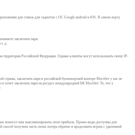
приложении для ставок для гаджетов с ОС Google android и iOS. В самом верху
начинаете заключать пари.
т. д.
 на территории Российской Федерации. Однако клиенты могут использовать смену IP-
ой страны, заключать пари в российской букмекерской конторе Мостбет у вас не
и и хочет заключать пари на ресурсе международной БК Мостбет. То, что у
.
торые помогут вам максимизировать свою прибыль. Промо-коды доступны для
 способ получить часть своих потерь обратно и продолжить играть с удвоенной