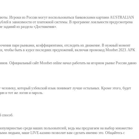
па валюты. Игроки из России могут воспользоваться банковскими картами AUSTRALIAN
рублей в зависимости от платежной системы. В программе лояльности предусмотрена
е заданий из раздела «Достижения».
ключения пари рынками, коэффициентами, отследить их движение. В нужный момент
ами, чтобы быть в курсе последних предложений, включая промокод Mostbet 2023. APK
инов. Официальный сайт Mostbet online начал работать на игорном рынке России давно
у человеку, который узбекский язык понимает лучше остальных. Кроме этого, будет
н и тот же логин и пароль.
 способ.
популярностью среди наших пользователей, ведь мы предлагаем на выбор множество
ными людьми, наше LIVE-казино позволит вам сделать именно это. Общайтесь с