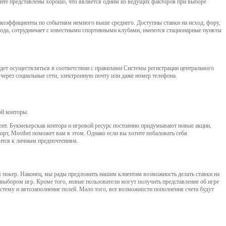
сайте представлены хорошо, что является одним из ведущих факторов при выборе
 коэффициенты по событиям немного выше среднего. Доступны ставки на исход, фору,
 года, сотрудничает с известными спортивными клубами, имеются стационарные пункты
дет осуществляться в соответствии с правилами Системы регистрации центрального
через социальные сети, электронную почту или даже номер телефона.
ой конторы.
ент. Букмекерская контора и игровой ресурс постоянно придумывают новые акции,
рт, Mostbet поможет вам в этом. Однако если вы хотите побаловать себя
дится к личным предпочтениям.
я покер. Наконец, мы рады предложить нашим клиентам возможность делать ставки на
выбором игр. Кроме того, новые пользователи могут получить представление об игре
истему и автозаполнение полей. Мало того, все возможности пополнения счета будут