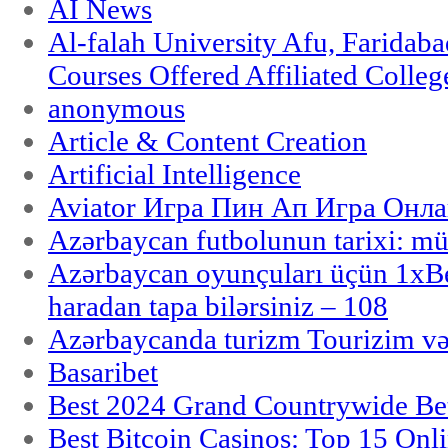
AI News
Al-falah University Afu, Faridaba
Courses Offered Affiliated Colleg
anonymous
Article & Content Creation
Artificial Intelligence
Aviator Игра Пин Ап Игра Онла
Azərbaycan futbolunun tarixi: m
Azərbaycan oyunçuları üçün 1x
haradan tapa bilərsiniz – 108
Azərbaycanda turizm Tourizim və
Basaribet
Best 2024 Grand Countrywide Bet
Best Bitcoin Casinos: Top 15 Onl