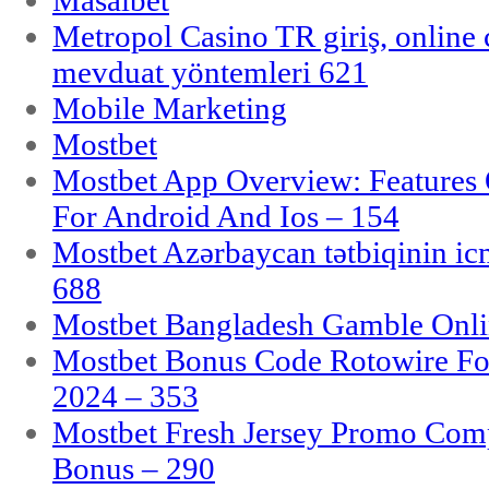
Masalbet
Metropol Casino TR giriş, online c
mevduat yöntemleri 621
Mobile Marketing
Mostbet
Mostbet App Overview: Features 
For Android And Ios – 154
Mostbet Azərbaycan tətbiqinin i
688
Mostbet Bangladesh Gamble Onlin
Mostbet Bonus Code Rotowire For
2024 – 353
Mostbet Fresh Jersey Promo Co
Bonus – 290