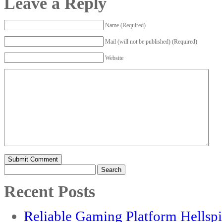
Leave a Reply
Name (Required)
Mail (will not be published) (Required)
Website
Search
for:
Recent Posts
Reliable Gaming Platform Hellsp