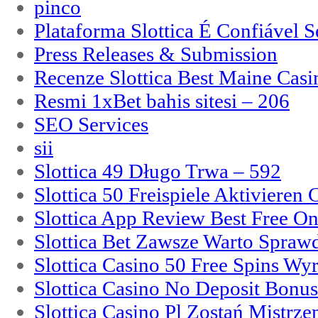
pinco
Plataforma Slottica É Confiável 
Press Releases & Submission
Recenze Slottica Best Maine Casi
Resmi 1xBet bahis sitesi – 206
SEO Services
sii
Slottica 49 Długo Trwa – 592
Slottica 50 Freispiele Aktivieren
Slottica App Review Best Free On
Slottica Bet Zawsze Warto Spraw
Slottica Casino 50 Free Spins Wy
Slottica Casino No Deposit Bonu
Slottica Casino Pl Zostań Mistrz