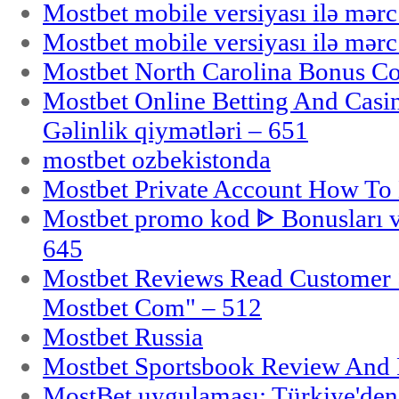
Mostbet mobile versiyası ilə mər
Mostbet mobile versiyası ilə mər
Mostbet North Carolina Bonus Cod
Mostbet Online Betting And Casino
Gəlinlik qiymətləri – 651
mostbet ozbekistonda
Mostbet Private Account How To 
Mostbet promo kod ᐈ Bonusları 
645
Mostbet Reviews Read Customer 
Mostbet Com" – 512
Mostbet Russia
Mostbet Sportsbook Review And
MostBet uygulaması: Türkiye'den 