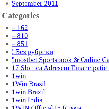
September 2011
Categories
– 162
– 810
– 851
! Без рубрики
"‎mostbet Sportsbook & Online C
17 Slottica Adresem Emancipatie
1win
1Win Brasil
1win Brazil
1win India
1WIN Official In Russia