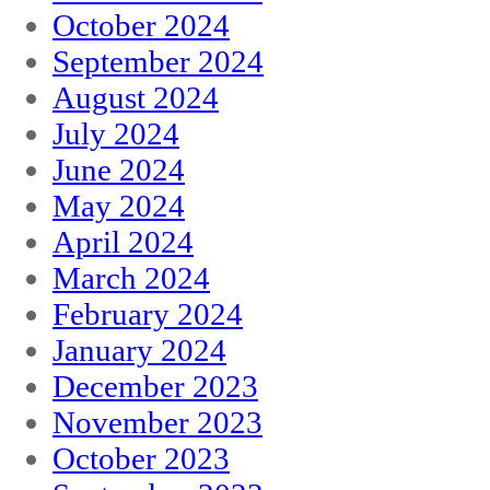
October 2024
September 2024
August 2024
July 2024
June 2024
May 2024
April 2024
March 2024
February 2024
January 2024
December 2023
November 2023
October 2023