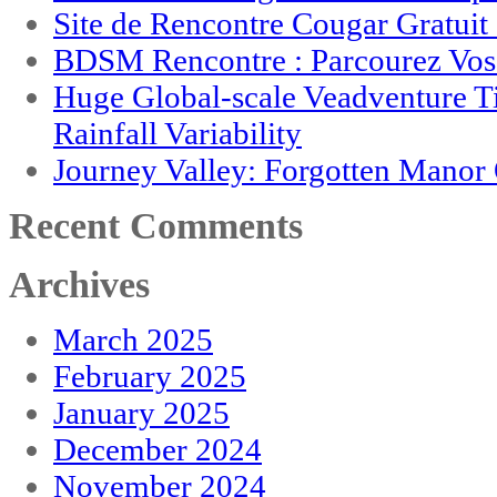
Site de Rencontre Cougar Gratui
BDSM Rencontre : Parcourez Vos 
Huge Global-scale Veadventure T
Rainfall Variability
Journey Valley: Forgotten Mano
Recent Comments
Archives
March 2025
February 2025
January 2025
December 2024
November 2024