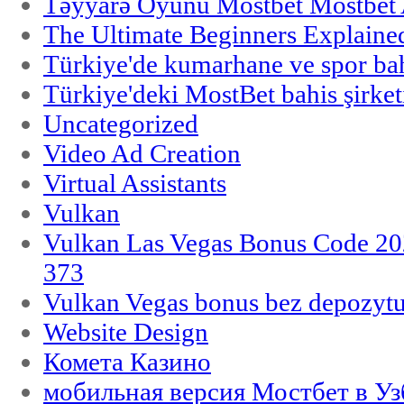
Təyyarə Oyunu Mostbet Mostbet 
The Ultimate Beginners Explaine
Türkiye'de kumarhane ve spor bahi
Türkiye'deki MostBet bahis şirket
Uncategorized
Video Ad Creation
Virtual Assistants
Vulkan
Vulkan Las Vegas Bonus Code 202
373
Vulkan Vegas bonus bez depozytu
Website Design
Комета Казино
мобильная версия Мостбет в Уз