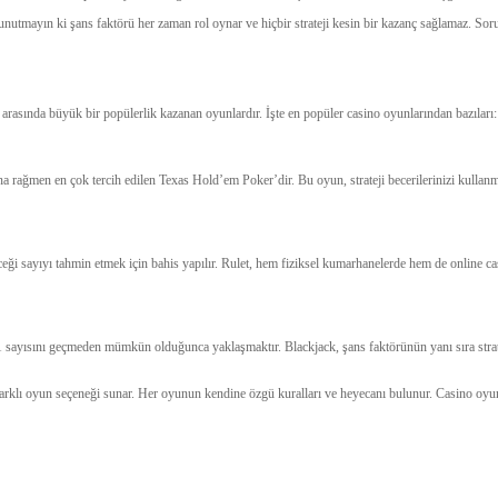
ak, unutmayın ki şans faktörü her zaman rol oynar ve hiçbir strateji kesin bir kazanç sağlamaz. S
r arasında büyük bir popülerlik kazanan oyunlardır. İşte en popüler casino oyunlarından bazıları:
 rağmen en çok tercih edilen Texas Hold’em Poker’dir. Bu oyun, strateji becerilerinizi kullanma
i sayıyı tahmin etmek için bahis yapılır. Rulet, hem fiziksel kumarhanelerde hem de online casi
1 sayısını geçmeden mümkün olduğunca yaklaşmaktır. Blackjack, şans faktörünün yanı sıra strat
farklı oyun seçeneği sunar. Her oyunun kendine özgü kuralları ve heyecanı bulunur. Casino oyunl