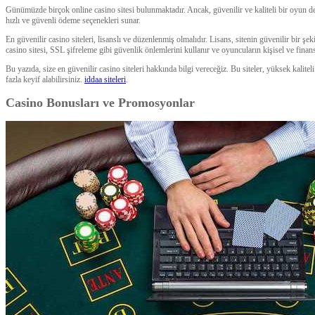
Günümüzde birçok online casino sitesi bulunmaktadır. Ancak, güvenilir ve kaliteli bir oyun den
hızlı ve güvenli ödeme seçenekleri sunar.
En güvenilir casino siteleri, lisanslı ve düzenlenmiş olmalıdır. Lisans, sitenin güvenilir bir şek
casino sitesi, SSL şifreleme gibi güvenlik önlemlerini kullanır ve oyuncuların kişisel ve finansa
Bu yazıda, size en güvenilir casino siteleri hakkında bilgi vereceğiz. Bu siteler, yüksek kalite
fazla keyif alabilirsiniz.
iddaa siteleri
.
Casino Bonusları ve Promosyonlar