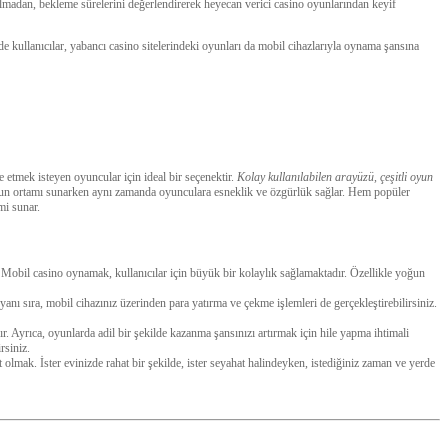
ılmadan, bekleme sürelerini değerlendirerek heyecan verici casino oyunlarından keyif
ede kullanıcılar, yabancı casino sitelerindeki oyunları da mobil cihazlarıyla oynama şansına
 etmek isteyen oyuncular için ideal bir seçenektir.
Kolay kullanılabilen arayüzü, çeşitli oyun
yun ortamı sunarken aynı zamanda oyunculara esneklik ve özgürlük sağlar. Hem popüler
mi sunar.
. Mobil casino oynamak, kullanıcılar için büyük bir kolaylık sağlamaktadır. Özellikle yoğun
nı sıra, mobil cihazınız üzerinden para yatırma ve çekme işlemleri de gerçekleştirebilirsiniz.
. Ayrıca, oyunlarda adil bir şekilde kazanma şansınızı artırmak için hile yapma ihtimali
rsiniz.
mak. İster evinizde rahat bir şekilde, ister seyahat halindeyken, istediğiniz zaman ve yerde