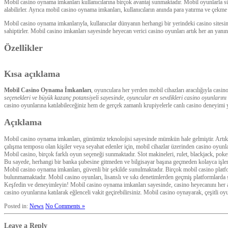
Mobil casino oynama imkanları kullanıcılarına birçok avantaj sunmaktadır. Mobil oyunlarla sü
alabilirler. Ayrıca mobil casino oynama imkanları, kullanıcıların anında para yatırma ve çekme 
Mobil casino oynama imkanlarıyla, kullanıcılar dünyanın herhangi bir yerindeki casino sitesine 
sahiptirler. Mobil casino imkanları sayesinde heyecan verici casino oyunları artık her an yanın
Özellikler
Kısa açıklama
Mobil Casino Oynama İmkanları
, oyunculara her yerden mobil cihazları aracılığıyla cas
seçenekleri ve büyük kazanç potansiyeli sayesinde, oyuncular en sevdikleri casino oyunlarını
casino oyunlarına katılabileceğiniz hem de gerçek zamanlı krupiyelerle canlı casino deneyimi
Açıklama
Mobil casino oynama imkanları, günümüz teknolojisi sayesinde mümkün hale gelmiştir. Artık akı
çalışma temposu olan kişiler veya seyahat edenler için, mobil cihazlar üzerinden casino oyunl
Mobil casino, birçok farklı oyun seçeneği sunmaktadır. Slot makineleri, rulet, blackjack, poke
Bu sayede, herhangi bir banka şubesine gitmeden ve bilgisayar başına geçmeden kolayca işlem
Mobil casino oynama imkanları, güvenli bir şekilde sunulmaktadır. Birçok mobil casino platfor
bulunmamaktadır. Mobil casino oyunları, lisanslı ve sıkı denetimlerden geçmiş platformlarda 
Keşfedin ve deneyimleyin! Mobil casino oynama imkanları sayesinde, casino heyecanını her an 
casino oyunlarına katılarak eğlenceli vakit geçirebilirsiniz. Mobil casino oynayarak, çeşitli o
Posted in:
News
No Comments »
Leave a Reply