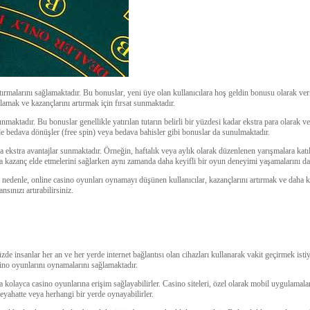
rtırmalarını sağlamaktadır. Bu bonuslar, yeni üye olan kullanıcılara hoş geldin bonusu olarak ver
lamak ve kazançlarını artırmak için fırsat sunmaktadır.
unmaktadır. Bu bonuslar genellikle yatırılan tutarın belirli bir yüzdesi kadar ekstra para olarak
de bedava dönüşler (free spin) veya bedava bahisler gibi bonuslar da sunulmaktadır.
a ekstra avantajlar sunmaktadır. Örneğin, haftalık veya aylık olarak düzenlenen yarışmalara katıla
la kazanç elde etmelerini sağlarken aynı zamanda daha keyifli bir oyun deneyimi yaşamalarını da
 nedenle, online casino oyunları oynamayı düşünen kullanıcılar, kazançlarını artırmak ve daha ke
sınızı artırabilirsiniz.
müzde insanlar her an ve her yerde internet bağlantısı olan cihazları kullanarak vakit geçirmek is
sino oyunlarını oynamalarını sağlamaktadır.
la kolayca casino oyunlarına erişim sağlayabilirler. Casino siteleri, özel olarak mobil uygulamal
seyahatte veya herhangi bir yerde oynayabilirler.