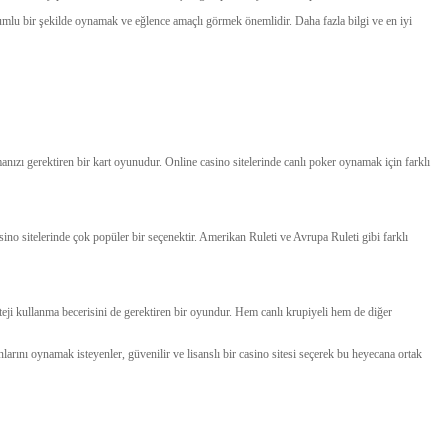
orumlu bir şekilde oynamak ve eğlence amaçlı görmek önemlidir. Daha fazla bilgi ve en iyi
nızı gerektiren bir kart oyunudur. Online casino sitelerinde canlı poker oynamak için farklı
no sitelerinde çok popüler bir seçenektir. Amerikan Ruleti ve Avrupa Ruleti gibi farklı
eji kullanma becerisini de gerektiren bir oyundur. Hem canlı krupiyeli hem de diğer
arını oynamak isteyenler, güvenilir ve lisanslı bir casino sitesi seçerek bu heyecana ortak