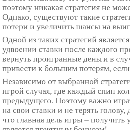
поэтому никакая стратегия не мож
Однако, существуют такие стратег
потери и увеличить шансы на выи
Одной из таких стратегий являетс
удвоении ставки после каждого пр
вернуть проигранные деньги в слу
привести к большим потерям, есл
Независимо от выбранной стратеги
игрой случая, где каждый спин кол
предыдущего. Поэтому важно играт
на свои ставки и не терять голову
что главная цель игры – получить 
является приятным бонусом!