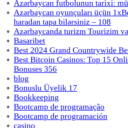
Azərbaycan futbolunun tarixi: m
Azərbaycan oyunçuları üçün 1x
haradan tapa bilərsiniz – 108
Azərbaycanda turizm Tourizim və
Basaribet
Best 2024 Grand Countrywide Bet
Best Bitcoin Casinos: Top 15 Onl
Bonuses 356
blog
Bonuslu Üyelik 17
Bookkeeping
Bootcamp de programação
Bootcamp de programación
casino