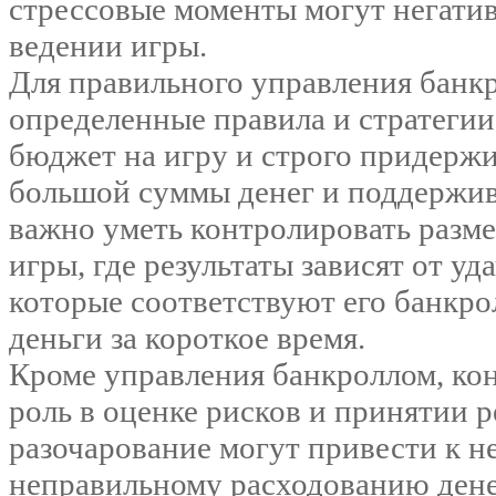
стрессовые моменты могут негатив
ведении игры.
Для правильного управления банк
определенные правила и стратегии
бюджет на игру и строго придержи
большой суммы денег и поддержива
важно уметь контролировать разме
игры, где результаты зависят от у
которые соответствуют его банкрол
деньги за короткое время.
Кроме управления банкроллом, ко
роль в оценке рисков и принятии р
разочарование могут привести к 
неправильному расходованию дене