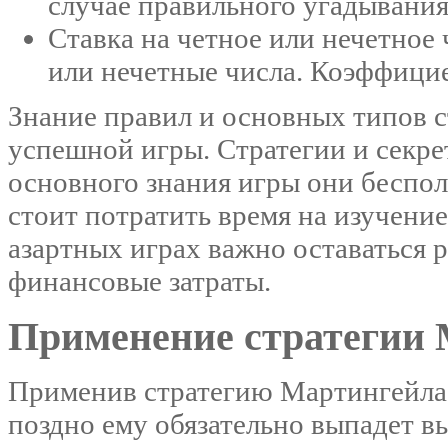
случае правильного угадывания
Ставка на четное или нечетное 
или нечетные числа. Коэффицие
Знание правил и основных типов с
успешной игры. Стратегии и секре
основного знания игры они беспол
стоит потратить время на изучение
азартных играх важно оставаться 
финансовые затраты.
Применение стратегии 
Применив стратегию Мартингейла в
поздно ему обязательно выпадет 