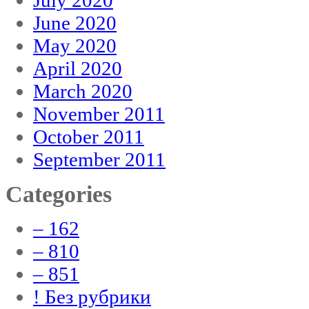
July 2020
June 2020
May 2020
April 2020
March 2020
November 2011
October 2011
September 2011
Categories
– 162
– 810
– 851
! Без рубрики