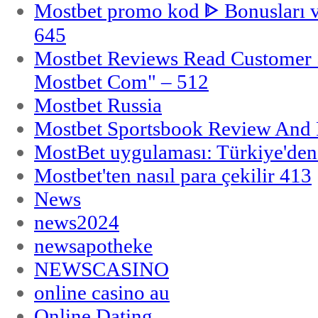
Mostbet promo kod ᐈ Bonusları 
645
Mostbet Reviews Read Customer 
Mostbet Com" – 512
Mostbet Russia
Mostbet Sportsbook Review And
MostBet uygulaması: Türkiye'den 
Mostbet'ten nasıl para çekilir 413
News
news2024
newsapotheke
NEWSCASINO
online casino au
Online Dating