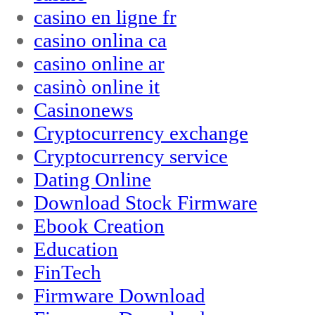
casino en ligne fr
casino onlina ca
casino online ar
casinò online it
Casinonews
Cryptocurrency exchange
Cryptocurrency service
Dating Online
Download Stock Firmware
Ebook Creation
Education
FinTech
Firmware Download