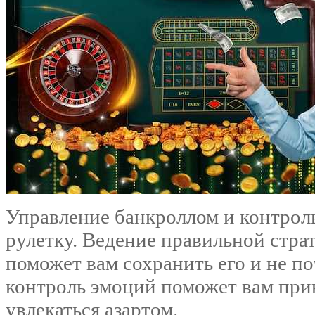
Управление банкроллом и контрол
рулетку. Ведение правильной стра
поможет вам сохранить его и не по
контроль эмоций поможет вам при
увлекаться азартом.