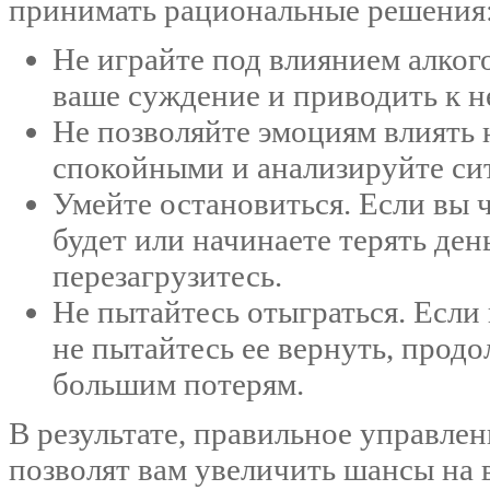
принимать рациональные решения
Не играйте под влиянием алког
ваше суждение и приводить к 
Не позволяйте эмоциям влиять 
спокойными и анализируйте сит
Умейте остановиться. Если вы 
будет или начинаете терять ден
перезагрузитесь.
Не пытайтесь отыграться. Если
не пытайтесь ее вернуть, продо
большим потерям.
В результате, правильное управле
позволят вам увеличить шансы на 