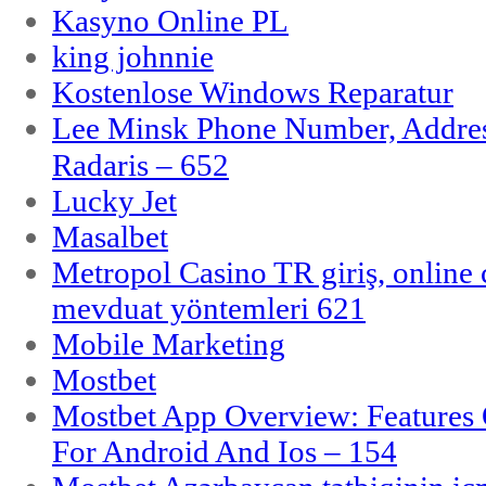
Kasyno Online PL
king johnnie
Kostenlose Windows Reparatur
Lee Minsk Phone Number, Address
Radaris – 652
Lucky Jet
Masalbet
Metropol Casino TR giriş, online c
mevduat yöntemleri 621
Mobile Marketing
Mostbet
Mostbet App Overview: Features 
For Android And Ios – 154