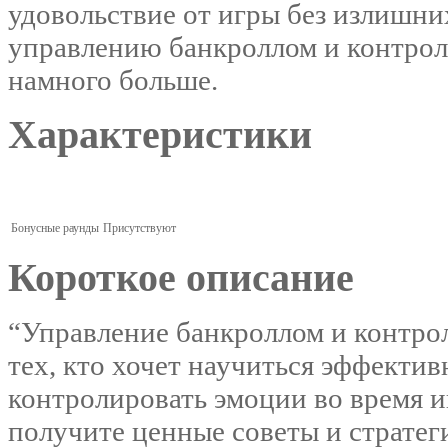
удовольствие от игры без излишни
управлению банкроллом и контрол
намного больше.
Характеристики
Бонусные раунды
Присутствуют
Короткое описание
“Управление банкроллом и контрол
тех, кто хочет научиться эффекти
контролировать эмоции во время иг
получите ценные советы и стратег