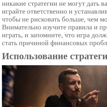
никакие стратегии не могут дать 
играйте ответственно и устанавли
чтобы не рисковать больше, чем мо
Внимательно изучите правила и пр
играть, и запомните, что игра дол
стать причиной финансовых пробл
Использование стратег