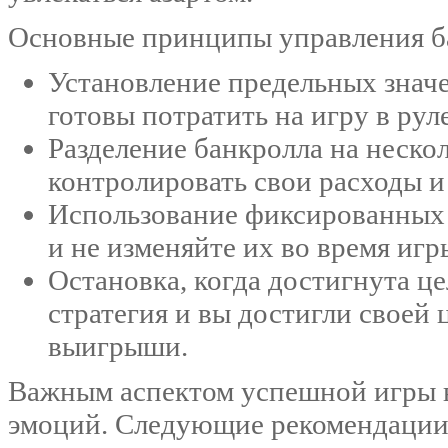
Основные принципы управления б
Установление предельных значе
готовы потратить на игру в рул
Разделение банкролла на неско
контролировать свои расходы и 
Использование фиксированных с
и не изменяйте их во время игр
Остановка, когда достигнута це
стратегия и вы достигли своей 
выигрыши.
Важным аспектом успешной игры в
эмоций. Следующие рекомендации 