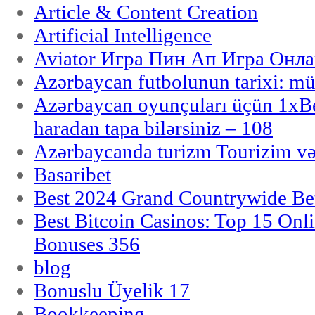
Article & Content Creation
Artificial Intelligence
Aviator Игра Пин Ап Игра Онла
Azərbaycan futbolunun tarixi: m
Azərbaycan oyunçuları üçün 1x
haradan tapa bilərsiniz – 108
Azərbaycanda turizm Tourizim və
Basaribet
Best 2024 Grand Countrywide Bet
Best Bitcoin Casinos: Top 15 Onl
Bonuses 356
blog
Bonuslu Üyelik 17
Bookkeeping