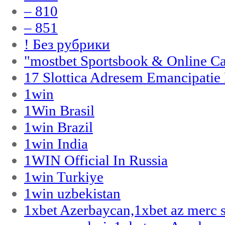
– 810
– 851
! Без рубрики
"‎mostbet Sportsbook & Online C
17 Slottica Adresem Emancipatie
1win
1Win Brasil
1win Brazil
1win India
1WIN Official In Russia
1win Turkiye
1win uzbekistan
1xbet Azerbaycan,1xbet az merc 