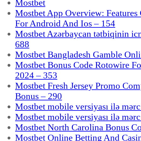
Mostbet
Mostbet App Overview: Features 
For Android And Ios – 154
Mostbet Azərbaycan tətbiqinin i
688
Mostbet Bangladesh Gamble Onlin
Mostbet Bonus Code Rotowire For
2024 – 353
Mostbet Fresh Jersey Promo Co
Bonus – 290
Mostbet mobile versiyası ilə mər
Mostbet mobile versiyası ilə mər
Mostbet North Carolina Bonus Cod
Mostbet Online Betting And Casino