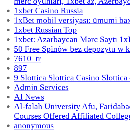
merc oyunlari, 1xbet az, Azerbayc
1xbet Casino Russia
1xBet mobil versiyası: ümumi bax
1xbet Russian Top
1xbet: Azərbaycan Mərc Saytı 1
50 Free Spinów bez depozytu w k
7610_tr
897
9 Slottica Slottica Casino Slottica
Admin Services
AI News
Al-falah University Afu, Faridaba
Courses Offered Affiliated Colleg
anonymous