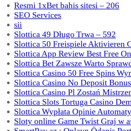
Resmi 1xBet bahis sitesi – 206
SEO Services
sii
Slottica 49 Długo Trwa – 592
Slottica 50 Freispiele Aktivieren
Slottica App Review Best Free On
Slottica Bet Zawsze Warto Spraw
Slottica Casino 50 Free Spins Wy
Slottica Casino No Deposit Bonu
Slottica Casino Pl Zostań Mistrz
Slottica Slots Tortuga Casino De
Slottica Wypłata Opinie Automat
Sloty online Game Twist Graj w 
SmartPay az : Onlayn Ödəniş Port