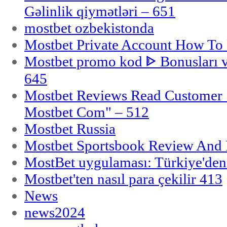
Gəlinlik qiymətləri – 651
mostbet ozbekistonda
Mostbet Private Account How To 
Mostbet promo kod ᐈ Bonusları 
645
Mostbet Reviews Read Customer 
Mostbet Com" – 512
Mostbet Russia
Mostbet Sportsbook Review And
MostBet uygulaması: Türkiye'den 
Mostbet'ten nasıl para çekilir 413
News
news2024