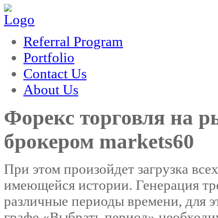
m
hacklink
film izle
hacklink
Referral Program
Portfolio
Contact Us
About Us
Форекс торговля на р
брокером markets60
При этом произойдет загрузка все
имеющейся истории. Генерация тр
различные периоды времени, для э
графе «Выбрать период» необходи