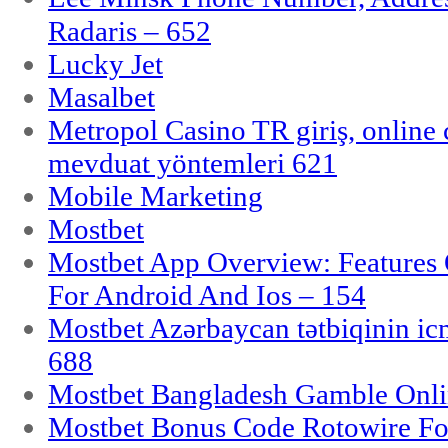
Radaris – 652
Lucky Jet
Masalbet
Metropol Casino TR giriş, online c
mevduat yöntemleri 621
Mobile Marketing
Mostbet
Mostbet App Overview: Features 
For Android And Ios – 154
Mostbet Azərbaycan tətbiqinin i
688
Mostbet Bangladesh Gamble Onlin
Mostbet Bonus Code Rotowire For