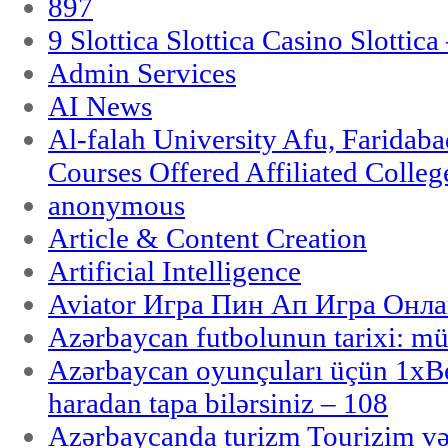
897
9 Slottica Slottica Casino Slottica
Admin Services
AI News
Al-falah University Afu, Faridaba
Courses Offered Affiliated Colleg
anonymous
Article & Content Creation
Artificial Intelligence
Aviator Игра Пин Ап Игра Онла
Azərbaycan futbolunun tarixi: m
Azərbaycan oyunçuları üçün 1x
haradan tapa bilərsiniz – 108
Azərbaycanda turizm Tourizim və