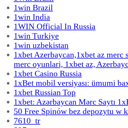
1win Brazil
1win India
1WIN Official In Russia
1win Turkiye
1win uzbekistan
1xbet Azerbaycan,1xbet az merc 
merc oyunlari, 1xbet az, Azerbayc
1xbet Casino Russia
1xBet mobil versiyası: ümumi bax
1xbet Russian Top
1xbet: Azərbaycan Mərc Saytı 1
50 Free Spinów bez depozytu w k
7610_tr