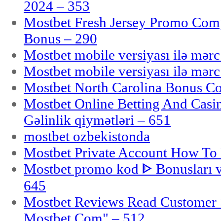
2024 – 353
Mostbet Fresh Jersey Promo Co
Bonus – 290
Mostbet mobile versiyası ilə mər
Mostbet mobile versiyası ilə mər
Mostbet North Carolina Bonus Cod
Mostbet Online Betting And Casino
Gəlinlik qiymətləri – 651
mostbet ozbekistonda
Mostbet Private Account How To 
Mostbet promo kod ᐈ Bonusları 
645
Mostbet Reviews Read Customer 
Mostbet Com" – 512