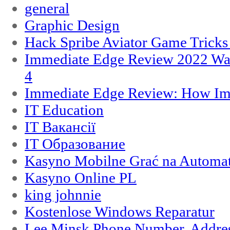
general
Graphic Design
Hack Spribe Aviator Game Trick
Immediate Edge Review 2022 War
4
Immediate Edge Review: How Im
IT Education
IT Вакансії
IT Образование
Kasyno Mobilne Grać na Automat
Kasyno Online PL
king johnnie
Kostenlose Windows Reparatur
Lee Minsk Phone Number, Address