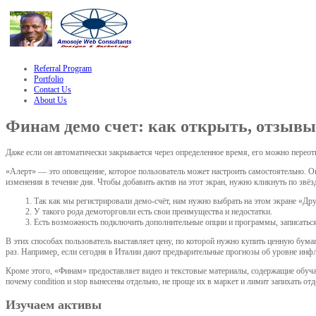
izle
hacklink
Referral Program
Portfolio
Contact Us
About Us
Финам демо счет: как открыть, отзывы
Даже если он автоматически закрывается через определенное время, его можно перео
«Алерт» — это оповещение, которое пользователь может настроить самостоятельно. О
изменения в течение дня. Чтобы добавить актив на этот экран, нужно кликнуть по звё
Так как мы регистрировали демо-счёт, нам нужно выбрать на этом экране «Др
У такого рода демоторговли есть свои преимущества и недостатки.
Есть возможность подключить дополнительные опции и программы, записаться 
В этих способах пользователь выставляет цену, по которой нужно купить ценную бум
раз. Например, если сегодня в Италии дают предварительные прогнозы об уровне инфл
Кроме этого, «Финам» предоставляет видео и текстовые материалы, содержащие обу
почему condition и stop вынесены отдельно, не проще их в маркет и лимит запихать о
Изучаем активы