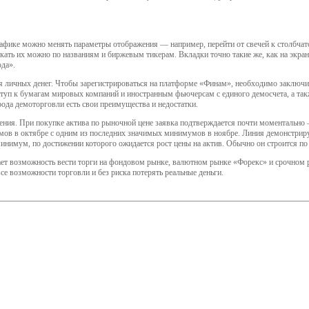
рафике можно менять параметры отображения — например, перейти от свечей к столбчат
кать их можно по названиям и биржевым тикерам. Вкладки точно такие же, как на экран
ода».
я личных денег. Чтобы зарегистрироваться на платформе «Финам», необходимо заключит
 к бумагам мировых компаний и иностранным фьючерсам с единого демосчета, а такж
ода демоторговли есть свои преимущества и недостатки.
 значения. При покупке актива по рыночной цене заявка подтверждается почти моменталь
ов в октябре с одним из последних значимых минимумов в ноябре. Линия демонстриру
о минимум, по достижении которого ожидается рост цены на актив. Обычно он строится 
дает возможность вести торги на фондовом рынке, валютном рынке «Форекс» и срочно
е возможности торговли и без риска потерять реальные деньги.