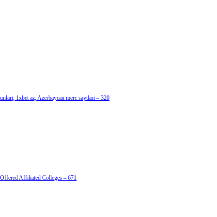
nlari, 1xbet az, Azerbaycan merc saytlari – 320
Offered Affiliated Colleges – 671