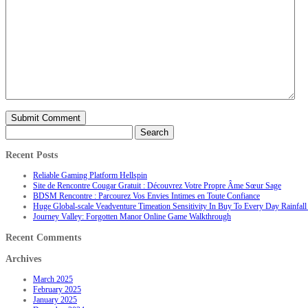
Search
for:
Recent Posts
Reliable Gaming Platform Hellspin
Site de Rencontre Cougar Gratuit : Découvrez Votre Propre Âme Sœur Sage
BDSM Rencontre : Parcourez Vos Envies Intimes en Toute Confiance
Huge Global-scale Veadventure Timeation Sensitivity In Buy To Every Day Rainfall 
Journey Valley: Forgotten Manor Online Game Walkthrough
Recent Comments
Archives
March 2025
February 2025
January 2025