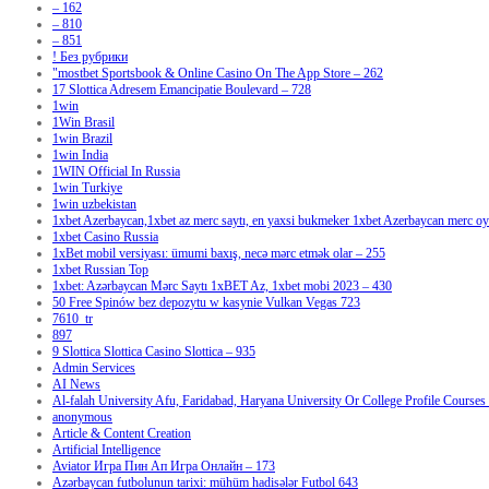
– 162
– 810
– 851
! Без рубрики
"‎mostbet Sportsbook & Online Casino On The App Store – 262
17 Slottica Adresem Emancipatie Boulevard – 728
1win
1Win Brasil
1win Brazil
1win India
1WIN Official In Russia
1win Turkiye
1win uzbekistan
1xbet Azerbaycan,1xbet az merc saytı, en yaxsi bukmeker 1xbet Azerbaycan merc oyu
1xbet Casino Russia
1xBet mobil versiyası: ümumi baxış, necə mərc etmək olar – 255
1xbet Russian Top
1xbet: Azərbaycan Mərc Saytı 1xBET Az, 1xbet mobi 2023 – 430
50 Free Spinów bez depozytu w kasynie Vulkan Vegas 723
7610_tr
897
9 Slottica Slottica Casino Slottica – 935
Admin Services
AI News
Al-falah University Afu, Faridabad, Haryana University Or College Profile Courses 
anonymous
Article & Content Creation
Artificial Intelligence
Aviator Игра Пин Ап Игра Онлайн – 173
Azərbaycan futbolunun tarixi: mühüm hadisələr Futbol 643