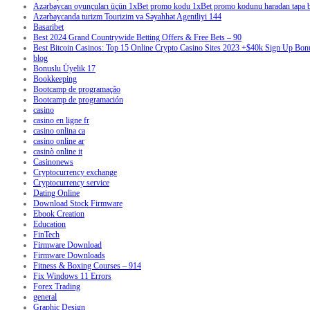
Azərbaycan oyunçuları üçün 1xBet promo kodu 1xBet promo kodunu haradan tapa bi
Azərbaycanda turizm Tourizim və Səyahhət Agentliyi 144
Basaribet
Best 2024 Grand Countrywide Betting Offers & Free Bets – 90
Best Bitcoin Casinos: Top 15 Online Crypto Casino Sites 2023 +$40k Sign Up Bon
blog
Bonuslu Üyelik 17
Bookkeeping
Bootcamp de programação
Bootcamp de programación
casino
casino en ligne fr
casino onlina ca
casino online ar
casinò online it
Casinonews
Cryptocurrency exchange
Cryptocurrency service
Dating Online
Download Stock Firmware
Ebook Creation
Education
FinTech
Firmware Download
Firmware Downloads
Fitness & Boxing Courses – 914
Fix Windows 11 Errors
Forex Trading
general
Graphic Design