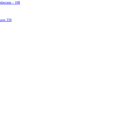
lərsiniz – 108
uses 356