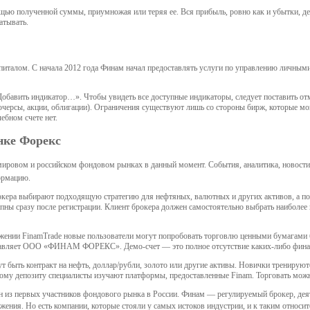
щью полученной суммы, приумножая или теряя ее. Вся прибыль, ровно как и убытки, 
атывать.
питалом. С начала 2012 года Финам начал предоставлять услуги по управлению личными
бавить индикатор…». Чтобы увидеть все доступные индикаторы, следует поставить отм
ерсы, акции, облигации). Ограничения существуют лишь со стороны бирж, которые мо
ебном счете нет.
нке Форекс
а мировом и российском фондовом рынках в данный момент. События, аналитика, новости
ормацию.
окера выбирают подходящую стратегию для нефтяных, валютных и других активов, а п
тупны сразу после регистрации. Клиент брокера должен самостоятельно выбрать наибол
жении FinamTrade новые пользователи могут попробовать торговлю ценными бумагами бе
оставляет ООО «ФИНАМ ФОРЕКС». Демо-счет — это полное отсутствие каких-либо фина
быть контракт на нефть, доллар/рубли, золото или другие активы. Новички тренируютс
ному депозиту специалисты изучают платформы, предоставленные Finam. Торговать можно
н из первых участников фондового рынка в России. Финам — регулируемый брокер, дея
ния. Но есть компании, которые стояли у самых истоков индустрии, и к таким относит