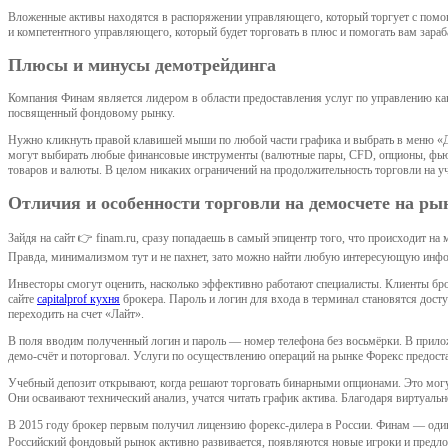
Вложенные активы находятся в распоряжении управляющего, который торгует с помо
и компетентного управляющего, который будет торговать в плюс и помогать вам зараб
Плюсы и минусы демотрейдинга
Компания Финам является лидером в области предоставления услуг по управлению ка
посвященный фондовому рынку.
Нужно кликнуть правой клавишей мыши по любой части графика и выбрать в меню «До
могут выбирать любые финансовые инструменты (валютные пары, CFD, опционы, фьюч
товаров и валюты. В целом никаких ограничений на продолжительность торговли на уч
Отличия и особенности торговли на демосчете на ры
Зайдя на сайт 👉 finam.ru, сразу попадаешь в самый эпицентр того, что происходит н
Правда, минимализмом тут и не пахнет, зато можно найти любую интересующую инф
Инвесторы смогут оценить, насколько эффективно работают специалисты. Клиенты бр
сайте
capitalprof кухня
брокера. Пароль и логин для входа в терминал становятся дос
переходить на счет «Лайт».
В поля вводим полученный логин и пароль — номер телефона без восьмёрки. В прило
демо-счёт и поторговал. Услуги по осуществлению операций на рынке Форекс пред
Учебный депозит открывают, когда решают торговать бинарными опционами. Это могут 
Они осваивают технический анализ, учатся читать график актива. Благодаря виртуаль
В 2015 году брокер первым получил лицензию форекс-дилера в России. Финам — оди
Российский фондовый рынок активно развивается, появляются новые игроки и предложе