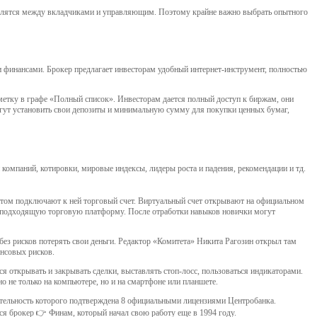
делятся между вкладчиками и управляющим. Поэтому крайне важно выбрать опытного
 финансами. Брокер предлагает инвесторам удобный интернет-инструмент, полностью
етку в графе «Полный список». Инвесторам дается полный доступ к биржам, они
гут установить свои депозиты и минимальную сумму для покупки ценных бумаг,
 компаний, котировки, мировые индексы, лидеры роста и падения, рекомендации и тд.
отом подключают к ней торговый счет. Виртуальный счет открывают на официальном
ее подходящую торговую платформу. После отработки навыков новички могут
з рисков потерять свои деньги. Редактор «Комитета» Никита Рагозин открыл там
нсовых рисков.
я открывать и закрывать сделки, выставлять стоп-лосс, пользоваться индикаторами.
 не только на компьютере, но и на смартфоне или планшете.
тельность которого подтверждена 8 официальными лицензиями Центробанка.
ся брокер 👉 Финам, который начал свою работу еще в 1994 году.