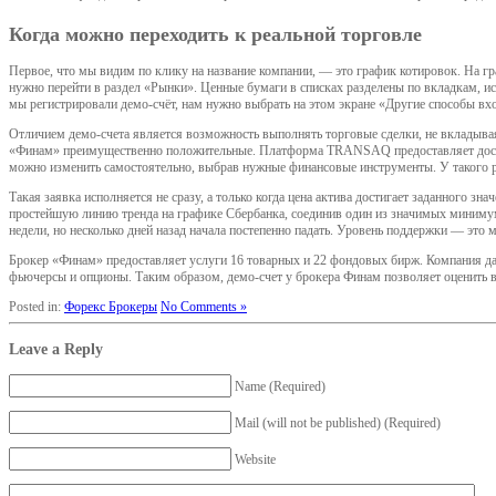
Когда можно переходить к реальной торговле
Первое, что мы видим по клику на название компании, — это график котировок. На г
нужно перейти в раздел «Рынки». Ценные бумаги в списках разделены по вкладкам, ис
мы регистрировали демо-счёт, нам нужно выбрать на этом экране «Другие способы вх
Отличием демо-счета является возможность выполнять торговые сделки, не вкладыва
«Финам» преимущественно положительные. Платформа TRANSAQ предоставляет доступ
можно изменить самостоятельно, выбрав нужные финансовые инструменты. У такого р
Такая заявка исполняется не сразу, а только когда цена актива достигает заданного
простейшую линию тренда на графике Сбербанка, соединив один из значимых минимум
недели, но несколько дней назад начала постепенно падать. Уровень поддержки — эт
Брокер «Финам» предоставляет услуги 16 товарных и 22 фондовых бирж. Компания 
фьючерсы и опционы. Таким образом, демо-счет у брокера Финам позволяет оценить вс
Posted in:
Форекс Брокеры
No Comments »
Leave a Reply
Name (Required)
Mail (will not be published) (Required)
Website