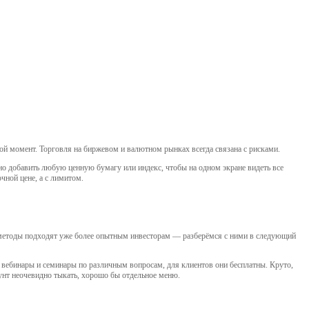
ой момент. Торговля на биржевом и валютном рынках всегда связана с рисками.
но добавить любую ценную бумагу или индекс, чтобы на одном экране видеть все
чной цене, а с лимитом.
ти методы подходят уже более опытным инвесторам — разберёмся с ними в следующий
вебинары и семинары по различным вопросам, для клиентов они бесплатны. Круто,
каунт неочевидно тыкать, хорошо бы отдельное меню.