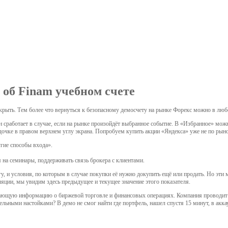
 об Finam учебном счете
ткрыть. Тем более что вернуться к безопасному демосчету на рынке Форекс можно в люб
н сработает в случае, если на рынке произойдёт выбранное событие. В «Избранное» мож
здочке в правом верхнем углу экрана. Попробуем купить акции «Яндекса» уже не по рыно
угие способы входа».
на семинары, поддерживать связь брокера с клиентами.
агу, и условия, по которым в случае покупки её нужно докупить ещё или продать. Но э
яции, мы увидим здесь предыдущее и текущее значение этого показателя.
чающую информацию о биржевой торговле и финансовых операциях. Компания проводит 
тдельными настойками? В демо не смог найти где портфель, нашел спустя 15 минут, в ак