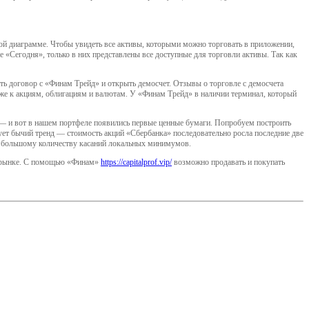
ой диаграмме. Чтобы увидеть все активы, которыми можно торговать в приложении,
е «Сегодня», только в них представлены все доступные для торговли активы. Так как
ь договор с «Финам Трейд» и открыть демосчет. Отзывы о торговле с демосчета
е к акциям, облигациям и валютам. У «Финам Трейд» в наличии терминал, который
но — и вот в нашем портфеле появились первые ценные бумаги. Попробуем построить
ет бычий тренд — стоимость акций «Сбербанка» последовательно росла последние две
по большому количеству касаний локальных минимумов.
м рынке. С помощью «Финам»
https://capitalprof.vip/
возможно продавать и покупать