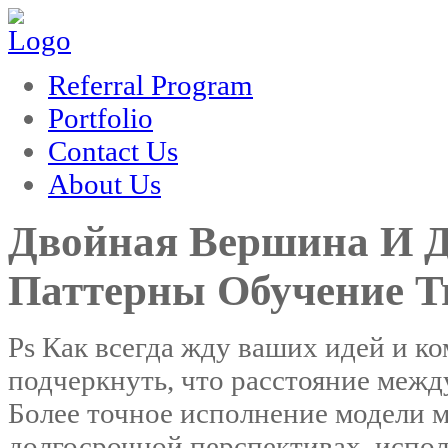
nk
film izle
hacklink
Referral Program
Portfolio
Contact Us
About Us
Двойная Вершина И Д
Паттерны Обучение T
Ps Как всегда жду ваших идей и к
подчеркнуть, что расстояние меж
Более точное исполнение модели 
долгосрочной перспективах, испол