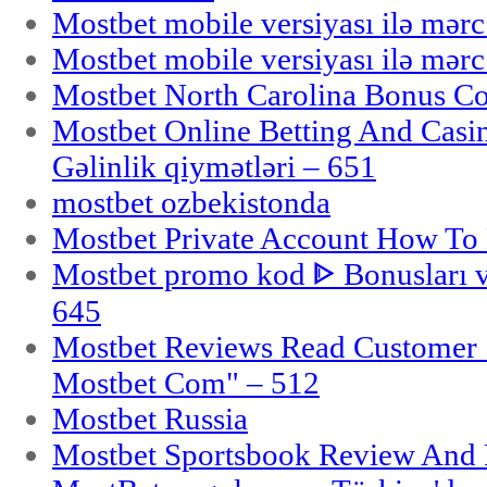
Mostbet mobile versiyası ilə mər
Mostbet mobile versiyası ilə mər
Mostbet North Carolina Bonus Cod
Mostbet Online Betting And Casino
Gəlinlik qiymətləri – 651
mostbet ozbekistonda
Mostbet Private Account How To 
Mostbet promo kod ᐈ Bonusları 
645
Mostbet Reviews Read Customer 
Mostbet Com" – 512
Mostbet Russia
Mostbet Sportsbook Review And