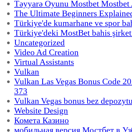
Təyyarə Oyunu Mostbet Mostbet 
The Ultimate Beginners Explaine
Türkiye'de kumarhane ve spor bahi
Türkiye'deki MostBet bahis şirket
Uncategorized
Video Ad Creation
Virtual Assistants
Vulkan
Vulkan Las Vegas Bonus Code 202
373
Vulkan Vegas bonus bez depozytu
Website Design
Комета Казино
мобильная версия Мостбет в Уз