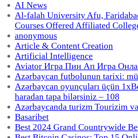
AI News
Al-falah University Afu, Faridaba
Courses Offered Affiliated Colleg
anonymous
Article & Content Creation
Artificial Intelligence
Aviator Игра Пин Ап Игра Онла
Azərbaycan futbolunun tarixi: m
Azərbaycan oyunçuları üçün 1x
haradan tapa bilərsiniz – 108
Azərbaycanda turizm Tourizim və
Basaribet
Best 2024 Grand Countrywide Bet
Best Bitcoin Casinos: Top 15 Onl