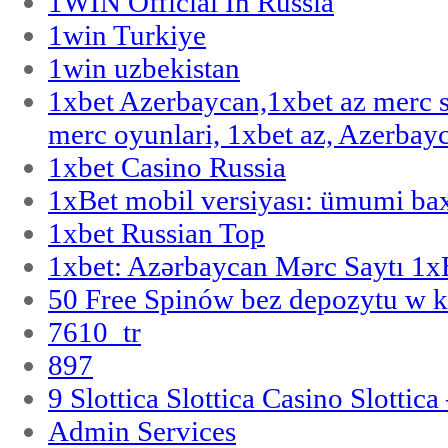
1WIN Official In Russia
1win Turkiye
1win uzbekistan
1xbet Azerbaycan,1xbet az merc 
merc oyunlari, 1xbet az, Azerbayc
1xbet Casino Russia
1xBet mobil versiyası: ümumi bax
1xbet Russian Top
1xbet: Azərbaycan Mərc Saytı 1
50 Free Spinów bez depozytu w k
7610_tr
897
9 Slottica Slottica Casino Slottica
Admin Services