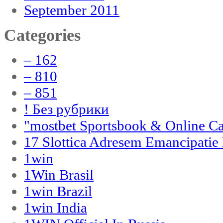
September 2011
Categories
– 162
– 810
– 851
! Без рубрики
"‎mostbet Sportsbook & Online C
17 Slottica Adresem Emancipatie
1win
1Win Brasil
1win Brazil
1win India