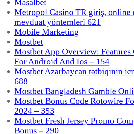
Masalbet
Metropol Casino TR giriş, online c
mevduat yöntemleri 621
Mobile Marketing
Mostbet
Mostbet App Overview: Features 
For Android And Ios – 154
Mostbet Azərbaycan tətbiqinin i
688
Mostbet Bangladesh Gamble Onlin
Mostbet Bonus Code Rotowire For
2024 – 353
Mostbet Fresh Jersey Promo Co
Bonus – 290