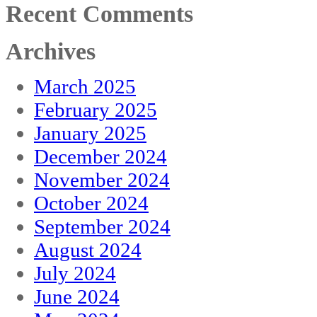
Recent Comments
Archives
March 2025
February 2025
January 2025
December 2024
November 2024
October 2024
September 2024
August 2024
July 2024
June 2024