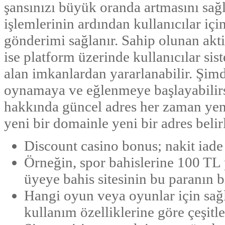
şansınızı büyük oranda artmasını sa
işlemlerinin ardından kullanıcılar iç
gönderimi sağlanır. Sahip olunan akt
ise platform üzerinde kullanıcılar sis
alan imkanlardan yararlanabilir. Şimd
oynamaya ve eğlenmeye başlayabilirsi
hakkında güncel adres her zaman ye
yeni bir domainle yeni bir adres belirl
Discount casino bonus; nakit iade b
Örneğin, spor bahislerine 100 TL 
üyeye bahis sitesinin bu paranın b
Hangi oyun veya oyunlar için sağla
kullanım özelliklerine göre çeşitle