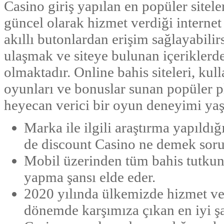
Casino giriş yapılan en popüler sitel
güncel olarak hizmet verdiği internet 
akıllı butonlardan erişim sağlayabilir
ulaşmak ve siteye bulunan içerikler
olmaktadır. Online bahis siteleri, kull
oyunları ve bonuslar sunan popüler pla
heyecan verici bir oyun deneyimi ya
Marka ile ilgili araştırma yapıldı
de discount Casino ne demek soru
Mobil üzerinden tüm bahis tutkunl
yapma şansı elde eder.
2020 yılında ülkemizde hizmet v
dönemde karşımıza çıkan en iyi şan