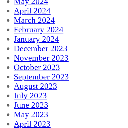
May 2024
April 2024
March 2024
February 2024
January 2024
December 2023
November 2023
October 2023
September 2023
August 2023
July 2023
June 2023
May 2023
April 2023