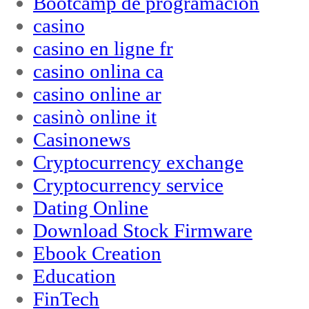
Bootcamp de programación
casino
casino en ligne fr
casino onlina ca
casino online ar
casinò online it
Casinonews
Cryptocurrency exchange
Cryptocurrency service
Dating Online
Download Stock Firmware
Ebook Creation
Education
FinTech