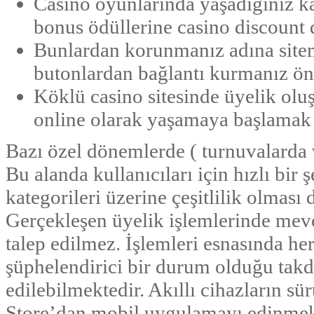
Casino oyunlarında yaşadığınız kay
bonus ödüllerine casino discount 
Bunlardan korunmanız adına site
butonlardan bağlantı kurmanız ön
Köklü casino sitesinde üyelik oluş
online olarak yaşamaya başlama
Bazı özel dönemlerde ( turnuvalarda 
Bu alanda kullanıcıları için hızlı bir
kategorileri üzerine çeşitlilik olmas
Gerçekleşen üyelik işlemlerinde mevc
talep edilmez. İşlemleri esnasında he
şüphelendirici bir durum olduğu takdi
edilebilmektedir. Akıllı cihazların 
Store’dan mobil uygulamayı edinm