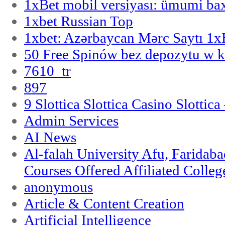
1xBet mobil versiyası: ümumi bax
1xbet Russian Top
1xbet: Azərbaycan Mərc Saytı 1
50 Free Spinów bez depozytu w k
7610_tr
897
9 Slottica Slottica Casino Slottica
Admin Services
AI News
Al-falah University Afu, Faridaba
Courses Offered Affiliated Colleg
anonymous
Article & Content Creation
Artificial Intelligence