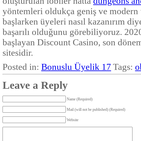
oluşturulan lobiler hatta
dungeons an
yöntemleri oldukça geniş ve modern tu
başlarken üyeleri nasıl kazanırım diy
başarılı olduğunu görebiliyoruz. 20
başlayan Discount Casino, son dönemd
sitesidir.
Posted in:
Bonuslu Üyelik 17
Tags:
o
Leave a Reply
Name (Required)
Mail (will not be published) (Required)
Website