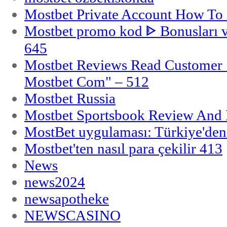
Mostbet Private Account How To 
Mostbet promo kod ᐈ Bonusları 
645
Mostbet Reviews Read Customer 
Mostbet Com" – 512
Mostbet Russia
Mostbet Sportsbook Review And
MostBet uygulaması: Türkiye'den 
Mostbet'ten nasıl para çekilir 413
News
news2024
newsapotheke
NEWSCASINO