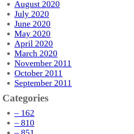
August 2020
July 2020
June 2020
May 2020
April 2020
March 2020
November 2011
October 2011
September 2011
Categories
– 162
– 810
– 851