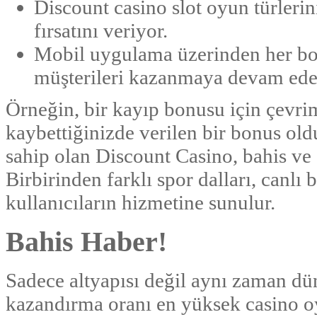
Discount casino slot oyun türler
fırsatını veriyor.
Mobil uygulama üzerinden her bo
müşterileri kazanmaya devam edeb
Örneğin, bir kayıp bonusu için çevrim 
kaybettiğinizde verilen bir bonus old
sahip olan Discount Casino, bahis ve 
Birbirinden farklı spor dalları, canl
kullanıcıların hizmetine sunulur.
Bahis Haber!
Sadece altyapısı değil aynı zaman dün
kazandırma oranı en yüksek casino o