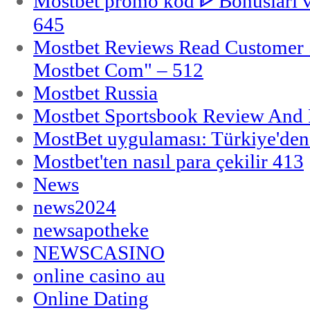
Mostbet promo kod ᐈ Bonusları 
645
Mostbet Reviews Read Customer 
Mostbet Com" – 512
Mostbet Russia
Mostbet Sportsbook Review And
MostBet uygulaması: Türkiye'den 
Mostbet'ten nasıl para çekilir 413
News
news2024
newsapotheke
NEWSCASINO
online casino au
Online Dating