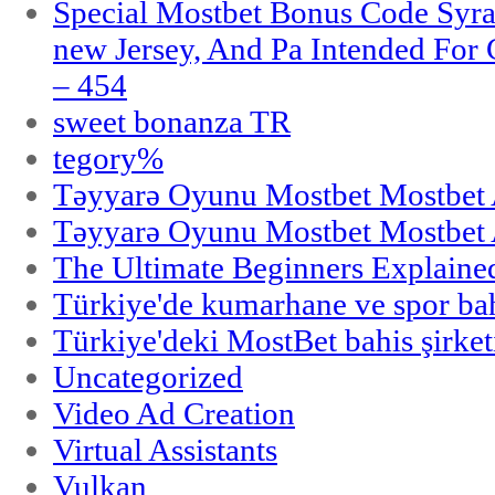
Special Mostbet Bonus Code Syra
new Jersey, And Pa Intended Fo
– 454
sweet bonanza TR
tegory%
Təyyarə Oyunu Mostbet Mostbet 
Təyyarə Oyunu Mostbet Mostbet 
The Ultimate Beginners Explaine
Türkiye'de kumarhane ve spor bahi
Türkiye'deki MostBet bahis şirket
Uncategorized
Video Ad Creation
Virtual Assistants
Vulkan