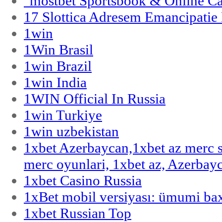
"‎mostbet Sportsbook & Online C
17 Slottica Adresem Emancipatie
1win
1Win Brasil
1win Brazil
1win India
1WIN Official In Russia
1win Turkiye
1win uzbekistan
1xbet Azerbaycan,1xbet az merc 
merc oyunlari, 1xbet az, Azerbayc
1xbet Casino Russia
1xBet mobil versiyası: ümumi bax
1xbet Russian Top