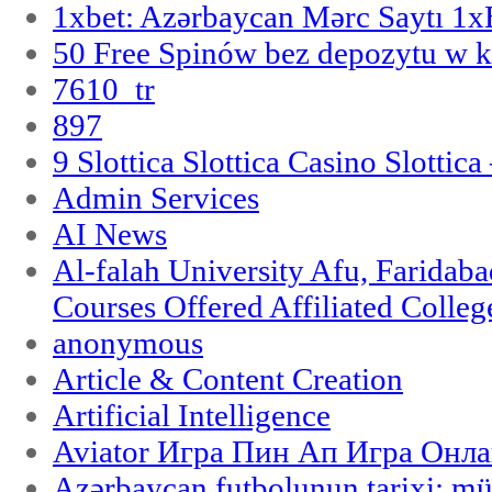
1xbet: Azərbaycan Mərc Saytı 1
50 Free Spinów bez depozytu w k
7610_tr
897
9 Slottica Slottica Casino Slottica
Admin Services
AI News
Al-falah University Afu, Faridaba
Courses Offered Affiliated Colleg
anonymous
Article & Content Creation
Artificial Intelligence
Aviator Игра Пин Ап Игра Онла
Azərbaycan futbolunun tarixi: m