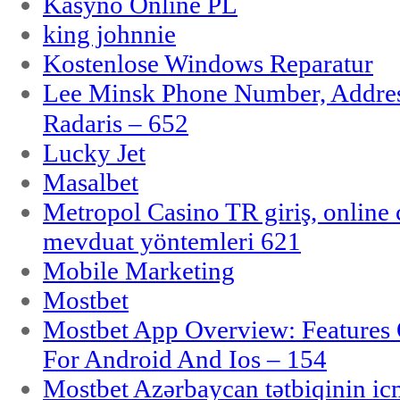
Kasyno Online PL
king johnnie
Kostenlose Windows Reparatur
Lee Minsk Phone Number, Address
Radaris – 652
Lucky Jet
Masalbet
Metropol Casino TR giriş, online c
mevduat yöntemleri 621
Mobile Marketing
Mostbet
Mostbet App Overview: Features 
For Android And Ios – 154
Mostbet Azərbaycan tətbiqinin i