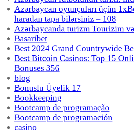
Azərbaycan oyunçuları üçün 1x
haradan tapa bilərsiniz – 108
Azərbaycanda turizm Tourizim və
Basaribet
Best 2024 Grand Countrywide Bet
Best Bitcoin Casinos: Top 15 Onl
Bonuses 356
blog
Bonuslu Üyelik 17
Bookkeeping
Bootcamp de programação
Bootcamp de programación
casino