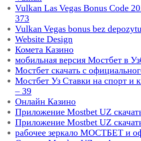
Vulkan Las Vegas Bonus Code 202
373
Vulkan Vegas bonus bez depozytu
Website Design
Комета Казино
мобильная версия Мостбет в Уз
Мостбет скачать с официального
Мостбет Уз Ставки на спорт и 
– 39
Онлайн Казино
Приложение Mostbet UZ скачат
Приложение Mostbet UZ скачат
рабочее зеркало МОСТБЕТ и оф