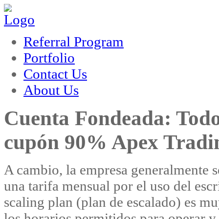
um
hacklink
film izle
hacklink
Referral Program
Portfolio
Contact Us
About Us
Cuenta Fondeada: Todo 
cupón 90% Apex Tradi
A cambio, la empresa generalmente se
una tarifa mensual por el uso del escr
scaling plan (plan de escalado) es mu
los horarios permitidos para operar y