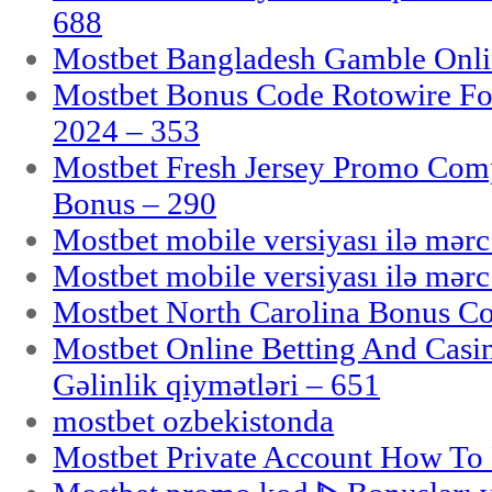
688
Mostbet Bangladesh Gamble Onlin
Mostbet Bonus Code Rotowire For
2024 – 353
Mostbet Fresh Jersey Promo Co
Bonus – 290
Mostbet mobile versiyası ilə mər
Mostbet mobile versiyası ilə mər
Mostbet North Carolina Bonus Cod
Mostbet Online Betting And Casino
Gəlinlik qiymətləri – 651
mostbet ozbekistonda
Mostbet Private Account How To 