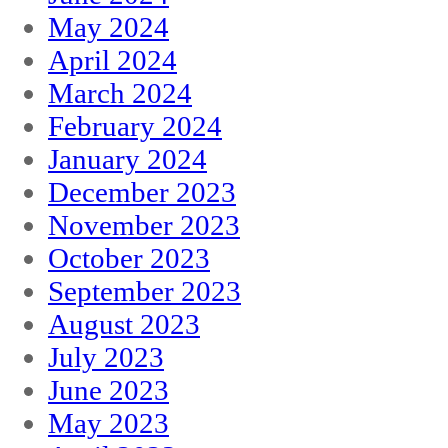
May 2024
April 2024
March 2024
February 2024
January 2024
December 2023
November 2023
October 2023
September 2023
August 2023
July 2023
June 2023
May 2023