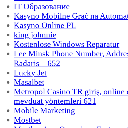
IT Образование
Kasyno Mobilne Grać na Automat
Kasyno Online PL
king johnnie
Kostenlose Windows Reparatur
Lee Minsk Phone Number, Address
Radaris – 652
Lucky Jet
Masalbet
Metropol Casino TR giriş, online c
mevduat yöntemleri 621
Mobile Marketing
Mostbet