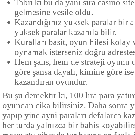
Tabii ki bu da yanı sıra casino s
gelmesine vesile oldu.
Kazandığınız yüksek paralar bir a
yüksek paralar kazanıla bilir.
Kuralları basit, oyun hilesi kola
oynamak isterseniz doğru adrestes
Hem şans, hem de strateji oyunu d
göre şansa dayalı, kimine göre ise
kazandıran oyundur.
Bu şu demektir ki, 100 lira para yatır
oyundan cika bilirsiniz. Daha sonra yi
yapıp yine ayni paraları defalarca kaza
her turda yalnızca bir bahis koyabilir