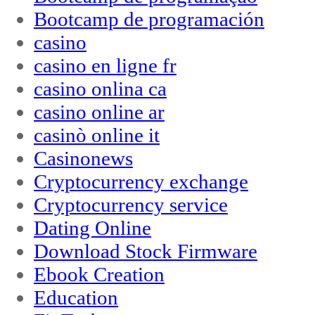
Bootcamp de programación
casino
casino en ligne fr
casino onlina ca
casino online ar
casinò online it
Casinonews
Cryptocurrency exchange
Cryptocurrency service
Dating Online
Download Stock Firmware
Ebook Creation
Education