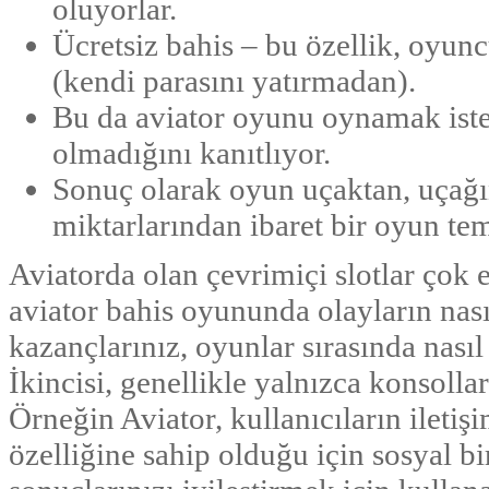
oluyorlar.
Ücretsiz bahis – bu özellik, oyun
(kendi parasını yatırmadan).
Bu da aviator oyunu oynamak istey
olmadığını kanıtlıyor.
Sonuç olarak oyun uçaktan, uçağın
miktarlarından ibaret bir oyun te
Aviatorda olan çevrimiçi slotlar çok 
aviator bahis oyununda olayların nası
kazançlarınız, oyunlar sırasında nasıl
İkincisi, genellikle yalnızca konsolla
Örneğin Aviator, kullanıcıların iletiş
özelliğine sahip olduğu için sosyal bi