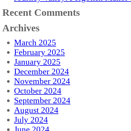
Recent Comments
Archives
March 2025
February 2025
January 2025
December 2024
November 2024
October 2024
September 2024
August 2024
July 2024
June 2024