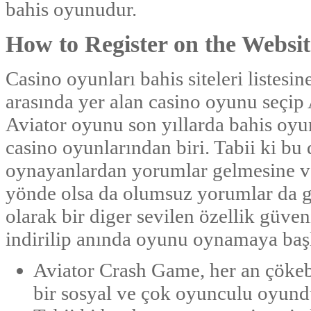
bahis oyunudur.
How to Register on the Websit
Casino oyunları bahis siteleri listesi
arasında yer alan casino oyunu seçip 
Aviator oyunu son yıllarda bahis oyu
casino oyunlarından biri. Tabii ki bu 
oynayanlardan yorumlar gelmesine ve
yönde olsa da olumsuz yorumlar da ge
olarak bir diger sevilen özellik güven
indirilip anında oyunu oynamaya başl
Aviator Crash Game, her an çökeb
bir sosyal ve çok oyunculu oyund