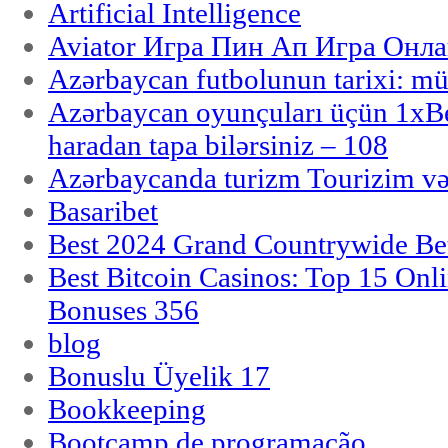
Artificial Intelligence
Aviator Игра Пин Ап Игра Онла
Azərbaycan futbolunun tarixi: m
Azərbaycan oyunçuları üçün 1x
haradan tapa bilərsiniz – 108
Azərbaycanda turizm Tourizim və
Basaribet
Best 2024 Grand Countrywide Bet
Best Bitcoin Casinos: Top 15 Onl
Bonuses 356
blog
Bonuslu Üyelik 17
Bookkeeping
Bootcamp de programação