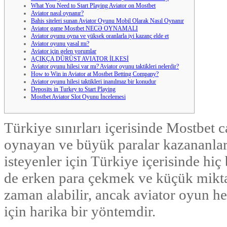
What You Need to Start Playing Aviator on Mostbet
Aviator nasıl oynanır?
Bahis siteleri sunan Aviator Oyunu Mobil Olarak Nasıl Oynanır
Aviator game Mostbet NECƏ OYNAMALI
Aviator oyunu oyna ve yüksek oranlarla iyi kazanç elde et
Aviator oyunu yasal mı?
Aviator için gelen yorumlar
AÇIKÇA DÜRÜST AVIATOR İLKESİ
Aviator oyunu hilesi var mı? Aviator oyunu taktikleri nelerdir?
How to Win in Aviator at Mostbet Betting Company?
Aviator oyunu hilesi taktikleri inanılmaz bir konudur
Deposits in Turkey to Start Playing
Mostbet Aviator Slot Oyunu İncelemesi
Türkiye sınırları içerisinde Mostbet 
oynayan ve büyük paralar kazananlar
isteyenler için Türkiye içerisinde hiç
de erken para çekmek ve küçük miktar
zaman alabilir, ancak aviator oyun h
için harika bir yöntemdir.