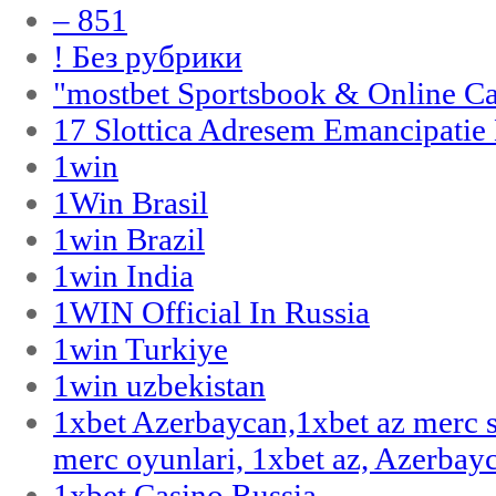
– 851
! Без рубрики
"‎mostbet Sportsbook & Online C
17 Slottica Adresem Emancipatie
1win
1Win Brasil
1win Brazil
1win India
1WIN Official In Russia
1win Turkiye
1win uzbekistan
1xbet Azerbaycan,1xbet az merc 
merc oyunlari, 1xbet az, Azerbayc
1xbet Casino Russia