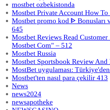
mostbet ozbekistonda
Mostbet Private Account How To 
Mostbet promo kod ᐈ Bonusları 
645
Mostbet Reviews Read Customer 
Mostbet Com" – 512
Mostbet Russia
Mostbet Sportsbook Review And
MostBet uygulaması: Türkiye'den 
Mostbet'ten nasıl para çekilir 413
News
news2024
newsapotheke