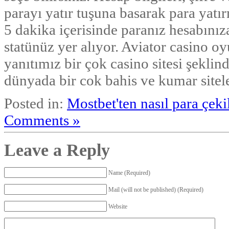
parayı yatır tuşuna basarak para yatı
5 dakika içerisinde paranız hesabını
statünüz yer alıyor. Aviator casino o
yanıtımız bir çok casino sitesi şekli
dünyada bir cok bahis ve kumar siteler
Posted in:
Mostbet'ten nasıl para çeki
Comments »
Leave a Reply
Name (Required)
Mail (will not be published) (Required)
Website