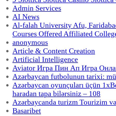
Admin Services
AI News
Al-falah University Afu, Faridaba
Courses Offered Affiliated Colleg
anonymous
Article & Content Creation
Artificial Intelligence
Aviator Игра Пин Ап Игра Онла
Azərbaycan futbolunun tarixi: m
Azərbaycan oyunçuları üçün 1x
haradan tapa bilərsiniz – 108
Azərbaycanda turizm Tourizim və
Basaribet