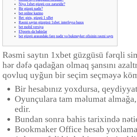
Niyə 1xbet güzgü çox zəruridir?
Bir güzgü nədir?
bet online kazino
Bet: giriş, güzgü 1 xBet
Rəsmi saytın güzgüsü 1xbet: interfeysə baxış
bet mobil versiya
ESports-da bahislər
bet güzgü arasındakı fərq nədir və bukmeyker ofisinin rəsmi saytı
Rəsmi saytın 1xbet güzgüsü fərqli sim
hər dəfə qadağan olmaq şansını azaltm
qovluq uyğun bir seçim seçməyə köm
Bir hesabınız yoxdursa, qeydiyya
Oyunçulara tam məlumat almağa,
edir.
Bundan sonra bahis tarixində nətic
Bookmaker Office hesab yoxlaması