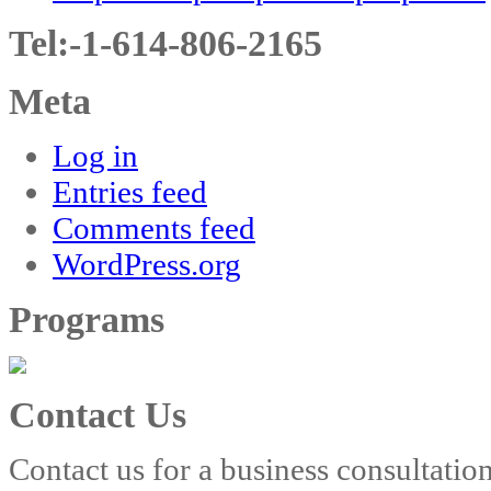
Tel:-1-614-806-2165
Meta
Log in
Entries feed
Comments feed
WordPress.org
Programs
Contact Us
Contact us for a business consultatio