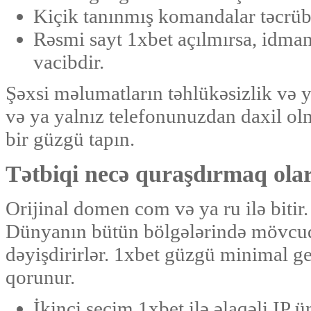
Kiçik tanınmış komandalar təcrüb
Rəsmi sayt 1xbet açılmırsa, idma
vacibdir.
Şəxsi məlumatların təhlükəsizlik və
və ya yalnız telefonunuzdan daxil ol
bir güzgü tapın.
Tətbiqi necə quraşdırmaq ola
Orijinal domen com və ya ru ilə bitir
Dünyanın bütün bölgələrində mövcudd
dəyişdirirlər. 1xbet güzgü minimal ge
qorunur.
İkinci seçim 1xbet ilə əlaqəli IP ü