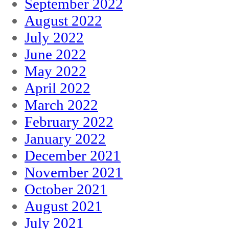
September 2022
August 2022
July 2022
June 2022
May 2022
April 2022
March 2022
February 2022
January 2022
December 2021
November 2021
October 2021
August 2021
July 2021