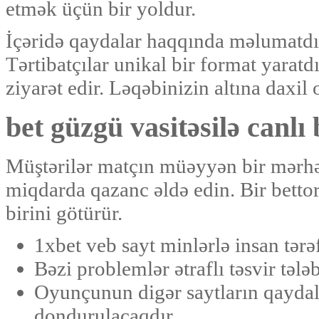
etmək üçün bir yoldur.
İçəridə qaydalar haqqında məlumatdır
Tərtibatçılar unikal bir format yaratdı
ziyarət edir. Ləqəbinizin altına daxil
bet güzgü vasitəsilə canlı
Müştərilər matçın müəyyən bir mərhəl
miqdarda qazanc əldə edin. Bir betto
birini götürür.
1xbet veb sayt minlərlə insan tərə
Bəzi problemlər ətraflı təsvir tələb
Oyunçunun digər saytların qaydal
dondurulacaqdır.