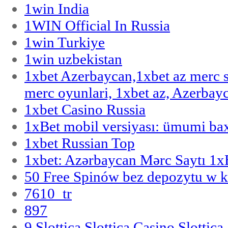
1win India
1WIN Official In Russia
1win Turkiye
1win uzbekistan
1xbet Azerbaycan,1xbet az merc 
merc oyunlari, 1xbet az, Azerbayc
1xbet Casino Russia
1xBet mobil versiyası: ümumi bax
1xbet Russian Top
1xbet: Azərbaycan Mərc Saytı 1
50 Free Spinów bez depozytu w k
7610_tr
897
9 Slottica Slottica Casino Slottica