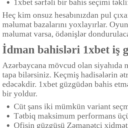
1xbet sərfəli bir bahis seçimi təkli
Heç kim onsuz hesabınızdan pul çıxa
məlumat bazalarını yoxlayırlar. Oyun
məlumat varsa, ödənişlər dondurulaca
İdman bahisləri 1xbet iş 
Azərbaycana mövcud olan siyahıda nə
tapa bilərsiniz. Keçmiş hadisələrin ə
edəcəkdir. 1xbet güzgüdən bahis etm
bir yoldur.
Cüt şans iki mümkün variant seçm
Tətbiq maksimum performans üçü
Ofisin güzgüsü Zəmanətçi xidmətlə