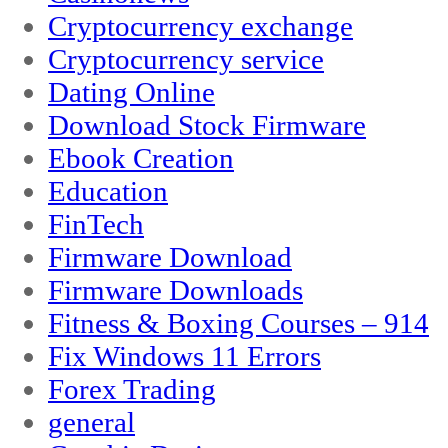
Cryptocurrency exchange
Cryptocurrency service
Dating Online
Download Stock Firmware
Ebook Creation
Education
FinTech
Firmware Download
Firmware Downloads
Fitness & Boxing Courses – 914
Fix Windows 11 Errors
Forex Trading
general