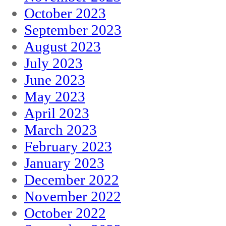
October 2023
September 2023
August 2023
July 2023
June 2023
May 2023
April 2023
March 2023
February 2023
January 2023
December 2022
November 2022
October 2022