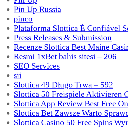
Pin Up Russia
pinco
Plataforma Slottica É Confiável 
Press Releases & Submission
Recenze Slottica Best Maine Casi
Resmi 1xBet bahis sitesi – 206
SEO Services
sii
Slottica 49 Długo Trwa – 592
Slottica 50 Freispiele Aktivieren
Slottica App Review Best Free On
Slottica Bet Zawsze Warto Spraw
Slottica Casino 50 Free Spins Wy