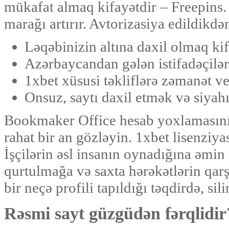
mükafat almaq kifayətdir – Freepins.
marağı artırır. Avtorizasiya edildikd
Ləqəbinizin altına daxil olmaq kif
Azərbaycandan gələn istifadəçilə
1xbet xüsusi təkliflərə zəmanət ver
Onsuz, saytı daxil etmək və siya
Bookmaker Office hesab yoxlamasını t
rahat bir an gözləyin. 1xbet lisenzi
İşçilərin əsl insanın oynadığına əmin
qurtulmağa və saxta hərəkətlərin qar
bir neçə profili tapıldığı təqdirdə, sil
Rəsmi sayt güzgüdən fərqlidir