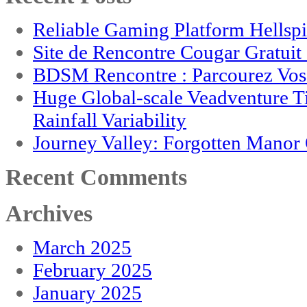
Reliable Gaming Platform Hellsp
Site de Rencontre Cougar Gratui
BDSM Rencontre : Parcourez Vos 
Huge Global-scale Veadventure T
Rainfall Variability
Journey Valley: Forgotten Mano
Recent Comments
Archives
March 2025
February 2025
January 2025