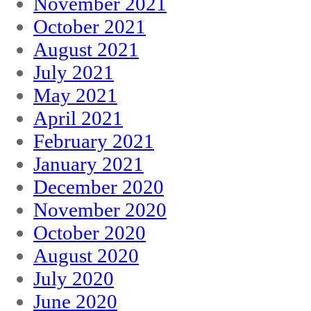
November 2021
October 2021
August 2021
July 2021
May 2021
April 2021
February 2021
January 2021
December 2020
November 2020
October 2020
August 2020
July 2020
June 2020