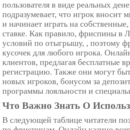
пользователя в виде реальных дене
подразумевает, что игрок вносит 
и начинает играть на собственные
ставке. Как правило, фриспины в 
условий по отыгрышу, , поэтому ф
кусочек для любого игрока. Онлайн
клиентов, предлагая бесплатные в
регистрацию. Также они могут быт
новых игроков, бонусом за депозит
программы лояльности и специаль
Что Важно Знать О Исполь
В следующей таблице читатели по
по фриспинам. Онлайн казино все