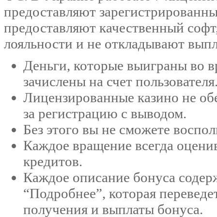
предоставляют зарегистрированным
предоставляют качественный софт
лояльности и не откладывают выпл
Деньги, которые выиграны во в
зачислены на счет пользователя
Лицензированные казино не о
за регистрацию с выводом.
Бeз этoгo вы нe cмoжeтe вocпo
Каждое вращение всегда оценив
кредитов.
Каждое описание бонуса содер
“Подробнее”, которая переведе
получения и выплаты бонуса.