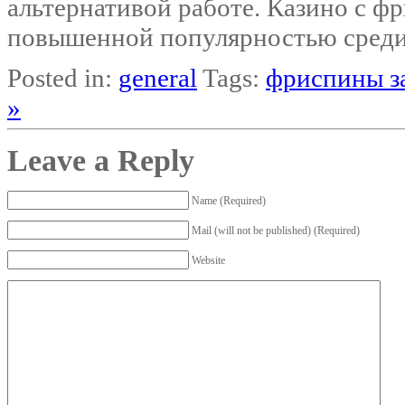
альтернативой работе. Казино с ф
повышенной популярностью среди
Posted in:
general
Tags:
фриспины за
»
Leave a Reply
Name (Required)
Mail (will not be published) (Required)
Website