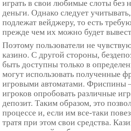
играть в свои любимые слоты без 
деньги. Однако следует учитывать
подлежат вейджеру, то есть требую
прежде чем их можно будет вывест
Поэтому пользователи не чувствую
казино. С другой стороны, безде
быть доступны только в определенн
могут использовать полученные ф
игровыми автоматами. Фриспины –
игроков опробовать различные игр
депозит. Таким образом, это позво
процессе и, если им все-таки пове
тратя при этом свои средства. Каз