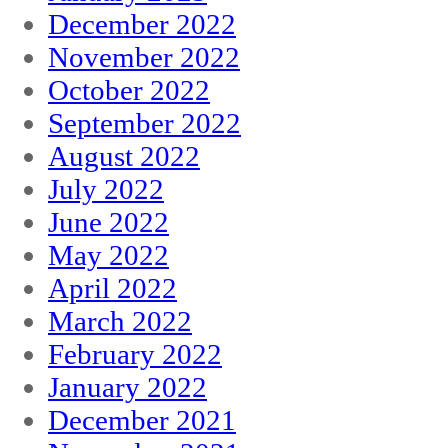
December 2022
November 2022
October 2022
September 2022
August 2022
July 2022
June 2022
May 2022
April 2022
March 2022
February 2022
January 2022
December 2021