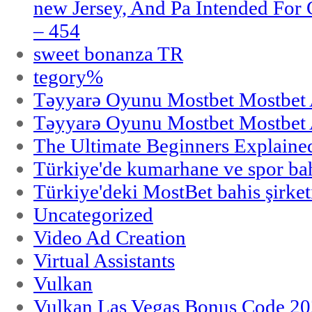
new Jersey, And Pa Intended Fo
– 454
sweet bonanza TR
tegory%
Təyyarə Oyunu Mostbet Mostbet 
Təyyarə Oyunu Mostbet Mostbet 
The Ultimate Beginners Explaine
Türkiye'de kumarhane ve spor bahi
Türkiye'deki MostBet bahis şirket
Uncategorized
Video Ad Creation
Virtual Assistants
Vulkan
Vulkan Las Vegas Bonus Code 202