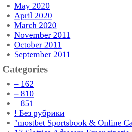
May 2020
April 2020
March 2020
November 2011
October 2011
September 2011
Categories
– 162
– 810
– 851
! Без рубрики
"‎mostbet Sportsbook & Online C