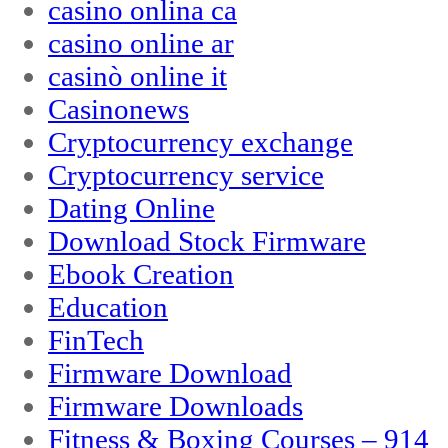
casino onlina ca
casino online ar
casinò online it
Casinonews
Cryptocurrency exchange
Cryptocurrency service
Dating Online
Download Stock Firmware
Ebook Creation
Education
FinTech
Firmware Download
Firmware Downloads
Fitness & Boxing Courses – 914