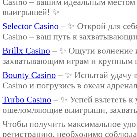
Casino – вашим идеальным местом 
выигрышей! ✨
Selector Casino
– ✨ Открой для себя
Casino – ваш путь к захватывающ
Brillx Casino
– ✨ Ощути волнение и 
захватывающим играм и крупным
Bounty Casino
– ✨ Испытай удачу в
Casino и погрузись в океан адрен
Turbo Casino
– ✨ Успей взлететь к 
ошеломляющие выигрыши, захваты
Чтобы получить максимальное удов
регистрацию, необходимо соблюда