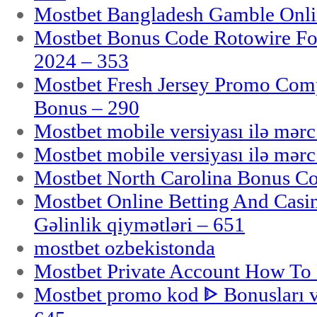
Mostbet Bangladesh Gamble Onlin
Mostbet Bonus Code Rotowire For
2024 – 353
Mostbet Fresh Jersey Promo Co
Bonus – 290
Mostbet mobile versiyası ilə mər
Mostbet mobile versiyası ilə mər
Mostbet North Carolina Bonus Cod
Mostbet Online Betting And Casino
Gəlinlik qiymətləri – 651
mostbet ozbekistonda
Mostbet Private Account How To 
Mostbet promo kod ᐈ Bonusları 