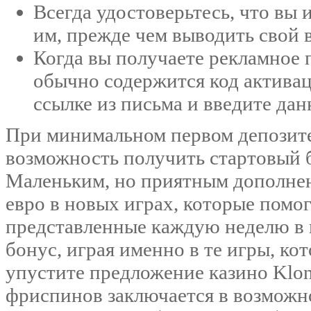
Всегда удостоверьтесь, что вы 
им, прежде чем выводить свой
Когда вы получаете рекламное 
обычно содержится код активац
ссылке из письма и введите дан
При минимальном первом депозите 
возможность получить стартовый б
Маленьким, но приятным дополнен
евро в новых играх, которые помо
представленные каждую неделю в к
бонус, играя именно в те игры, ко
упустите предложение казино Klo
фриспинов заключается в возможн