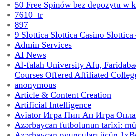
50 Free Spinów bez depozytu w k
7610_tr
897
9 Slottica Slottica Casino Slottica
Admin Services
AI News
Al-falah University Afu, Faridaba
Courses Offered Affiliated Colleg
anonymous
Article & Content Creation
Artificial Intelligence
Aviator Игра Пин Ап Игра Онла
Azərbaycan futbolunun tarixi: m
Azərbaycan oyunçuları üçün 1x