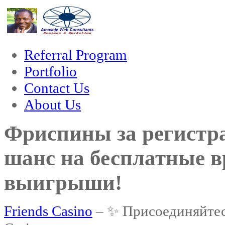
cklink
film izle
hacklink
Referral Program
Portfolio
Contact Us
About Us
Фриспины за регистра
шанс на бесплатные 
выигрыши!
Friends Casino
– ✨ Присоединяйтесь