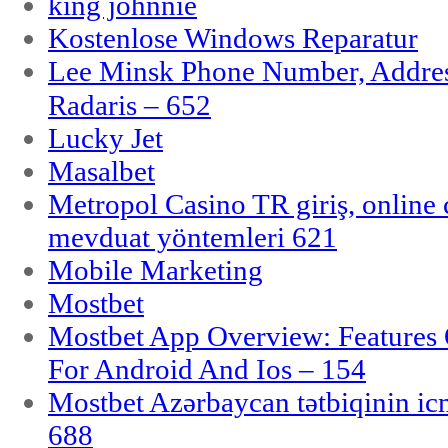
king johnnie
Kostenlose Windows Reparatur
Lee Minsk Phone Number, Address
Radaris – 652
Lucky Jet
Masalbet
Metropol Casino TR giriş, online c
mevduat yöntemleri 621
Mobile Marketing
Mostbet
Mostbet App Overview: Features 
For Android And Ios – 154
Mostbet Azərbaycan tətbiqinin i
688