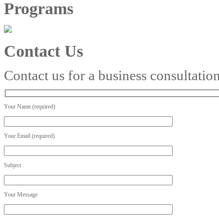
Programs
Contact Us
Contact us for a business consultatio
Your Name (required)
Your Email (required)
Subject
Your Message