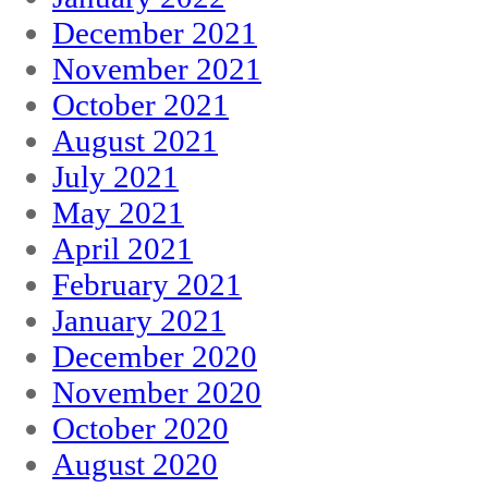
December 2021
November 2021
October 2021
August 2021
July 2021
May 2021
April 2021
February 2021
January 2021
December 2020
November 2020
October 2020
August 2020