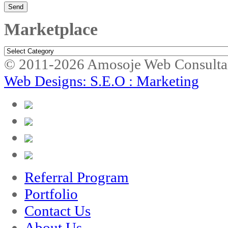
Marketplace
Marketplace
© 2011-2026 Amosoje Web Consulta
Web Designs: S.E.O : Marketing
Referral Program
Portfolio
Contact Us
About Us