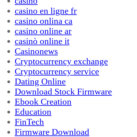
casino
casino en ligne fr
casino onlina ca
casino online ar
casinò online it
Casinonews
Cryptocurrency exchange
Cryptocurrency service
Dating Online
Download Stock Firmware
Ebook Creation
Education
FinTech
Firmware Download