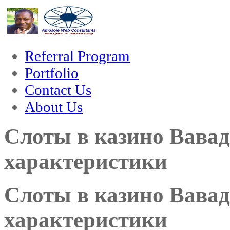
ack forum
hacklink
film izle
hacklink
Referral Program
Portfolio
Contact Us
About Us
Слоты в казино Вавад
характеристики
Слоты в казино Вавад
характеристики