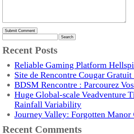
Search
for:
Recent Posts
Reliable Gaming Platform Hellsp
Site de Rencontre Cougar Gratui
BDSM Rencontre : Parcourez Vos 
Huge Global-scale Veadventure T
Rainfall Variability
Journey Valley: Forgotten Mano
Recent Comments