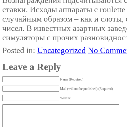
ставки. Исходы аппараты с roulett
случайным образом – как и слоты,
чисел. В известных азартных заве
симуляторы с прочих разновиднос
Posted in:
Uncategorized
No Commen
Leave a Reply
Name (Required)
Mail (will not be published) (Required)
Website