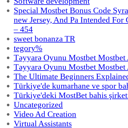
Software development
Special Mostbet Bonus Code Syra
new Jersey, And Pa Intended Fo
– 454
sweet bonanza TR
tegory%
Təyyarə Oyunu Mostbet Mostbet 
Təyyarə Oyunu Mostbet Mostbet 
The Ultimate Beginners Explaine
Türkiye'de kumarhane ve spor bahi
Türkiye'deki MostBet bahis şirket
Uncategorized
Video Ad Creation
Virtual Assistants