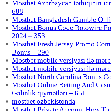
Mostbet Azərbaycan tətbiqinin i
688
Mostbet Bangladesh Gamble Onlin
Mostbet Bonus Code Rotowire For
2024 – 353
Mostbet Fresh Jersey Promo Co
Bonus – 290
Mostbet mobile versiyası ilə mər
Mostbet mobile versiyası ilə mər
Mostbet North Carolina Bonus Cod
Mostbet Online Betting And Casino
Gəlinlik qiymətləri – 651
mostbet ozbekistonda
Mostbet Private Account How To 