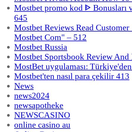
Mostbet promo kod ᐈ Bonusları 
645
Mostbet Reviews Read Customer 
Mostbet Com" – 512
Mostbet Russia
Mostbet Sportsbook Review And
MostBet uygulaması: Türkiye'den 
Mostbet'ten nasıl para çekilir 413
News
news2024
newsapotheke
NEWSCASINO
online casino au