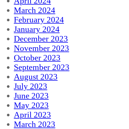
April 2024
March 2024
February 2024
January 2024
December 2023
November 2023
October 2023
September 2023
August 2023
July 2023
June 2023
May 2023
April 2023
March 2023