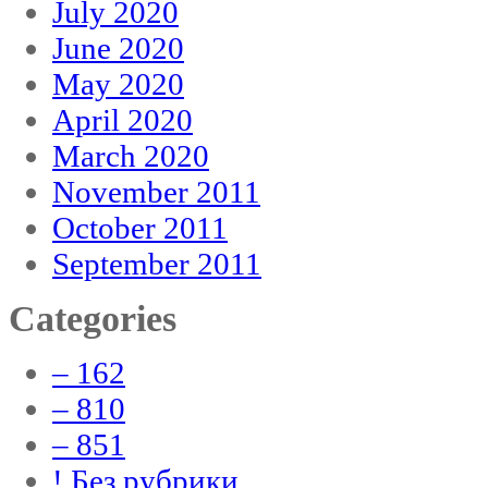
July 2020
June 2020
May 2020
April 2020
March 2020
November 2011
October 2011
September 2011
Categories
– 162
– 810
– 851
! Без рубрики