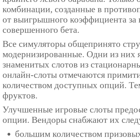
комбинации, созданные в противоп
от выигрышного коэффициента за 
совершенного бета.
Все симуляторы общепринято стру
модернизированные. Одни из них 
знаменитых слотов из стационарн
онлайн-слоты отмечаются примит
количеством доступных опций. Тем
фруктов.
Улучшенные игровые слоты предо
опции. Вендоры снабжают их сле
большим количеством призовых