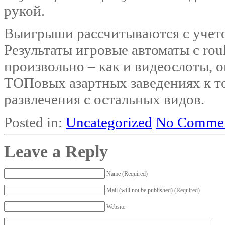
рукой.
Выигрыши рассчитываются с учето
Результаты игровые автоматы с ro
произвольно – как и видеослоты, 
ТОПовых азартных заведениях к то
развлечения с остальных видов.
Posted in:
Uncategorized
No Commen
Leave a Reply
Name (Required)
Mail (will not be published) (Required)
Website