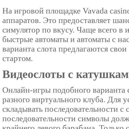
На игровой площадке Vavada casi
аппаратов. Это предоставляет шан
симулятор по вкусу. Чаще всего в
быстрые автоматы и автоматы с на
варианта слота предлагаются свои 
стартом.
Видеослоты с катушка
Онлайн-игры подобного варианта 
разного виртуального клуба. Для 
складывать последовательности с
последовательности символы должн
крайнего левого барабана. Только