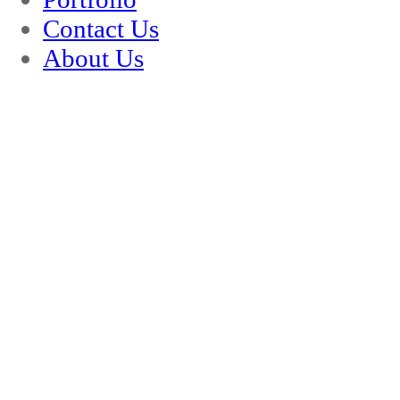
Contact Us
About Us