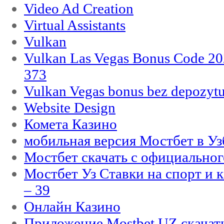
Video Ad Creation
Virtual Assistants
Vulkan
Vulkan Las Vegas Bonus Code 202
373
Vulkan Vegas bonus bez depozytu
Website Design
Комета Казино
мобильная версия Мостбет в Уз
Мостбет скачать с официального
Мостбет Уз Ставки на спорт и 
– 39
Онлайн Казино
Приложение Mostbet UZ скачат