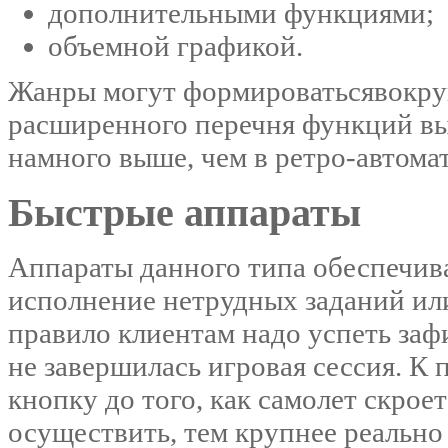
дополнительными функциями;
объемной графикой.
Жанры могут формироватьсявокруг
расширенного перечня функций в
намного выше, чем в ретро-автомат
Быстрые аппараты
Аппараты данного типа обеспечив
исполнение нетрудных заданий ил
правило клиентам надо успеть заф
не завершилась игровая сессия. К
кнопку до того, как самолет скроет
осуществить, тем крупнее реальн