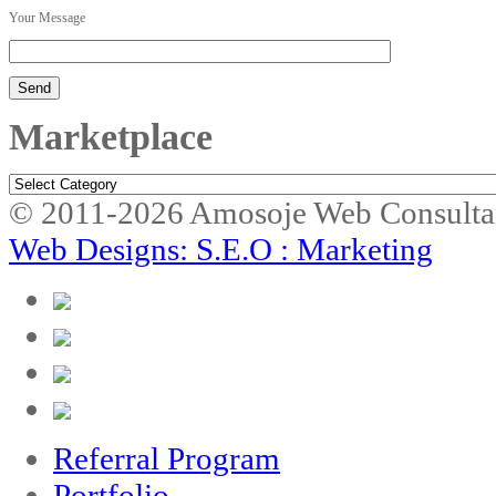
Your Message
Marketplace
Marketplace
© 2011-2026 Amosoje Web Consulta
Web Designs: S.E.O : Marketing
Referral Program
Portfolio