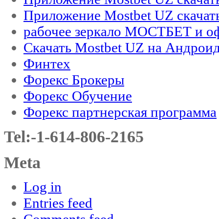
Приложение Mostbet UZ скачат
рабочее зеркало МОСТБЕТ и оф
Скачать Mostbet UZ на Андроид
Финтех
Форекс Брокеры
Форекс Обучение
Форекс партнерская программа
Tel:-1-614-806-2165
Meta
Log in
Entries feed