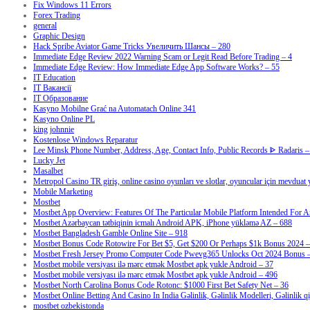
Fix Windows 11 Errors
Forex Trading
general
Graphic Design
Hack Spribe Aviator Game Tricks Увеличить Шансы – 280
Immediate Edge Review 2022 Warning Scam or Legit Read Before Trading – 4
Immediate Edge Review: How Immediate Edge App Software Works? – 55
IT Education
IT Вакансії
IT Образование
Kasyno Mobilne Grać na Automatach Online 341
Kasyno Online PL
king johnnie
Kostenlose Windows Reparatur
Lee Minsk Phone Number, Address, Age, Contact Info, Public Records ᐈ Radaris –
Lucky Jet
Masalbet
Metropol Casino TR giriş, online casino oyunları ve slotlar, oyuncular için mevduat
Mobile Marketing
Mostbet
Mostbet App Overview: Features Of The Particular Mobile Platform Intended For A
Mostbet Azərbaycan tətbiqinin icmalı Android APK, iPhone yükləmə AZ – 688
Mostbet Bangladesh Gamble Online Site – 918
Mostbet Bonus Code Rotowire For Bet $5, Get $200 Or Perhaps $1k Bonus 2024 –
Mostbet Fresh Jersey Promo Computer Code Pwevg365 Unlocks Oct 2024 Bonus 
Mostbet mobile versiyası ilə mərc etmək Mostbet apk yukle Android – 37
Mostbet mobile versiyası ilə mərc etmək Mostbet apk yukle Android – 496
Mostbet North Carolina Bonus Code Rotonc: $1000 First Bet Safety Net – 36
Mostbet Online Betting And Casino In India Gəlinlik, Gəlinlik Modelleri, Gəlinlik q
mostbet ozbekistonda