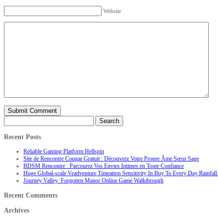
Website
Search
for:
Recent Posts
Reliable Gaming Platform Hellspin
Site de Rencontre Cougar Gratuit : Découvrez Votre Propre Âme Sœur Sage
BDSM Rencontre : Parcourez Vos Envies Intimes en Toute Confiance
Huge Global-scale Veadventure Timeation Sensitivity In Buy To Every Day Rainfall 
Journey Valley: Forgotten Manor Online Game Walkthrough
Recent Comments
Archives