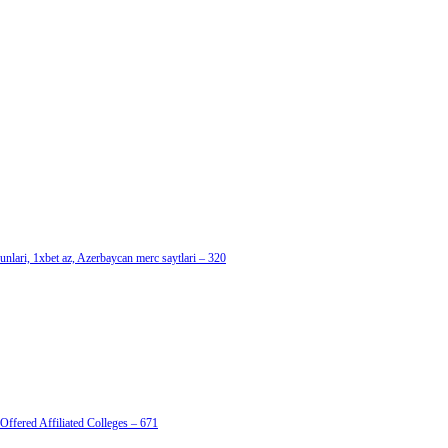
nlari, 1xbet az, Azerbaycan merc saytlari – 320
Offered Affiliated Colleges – 671