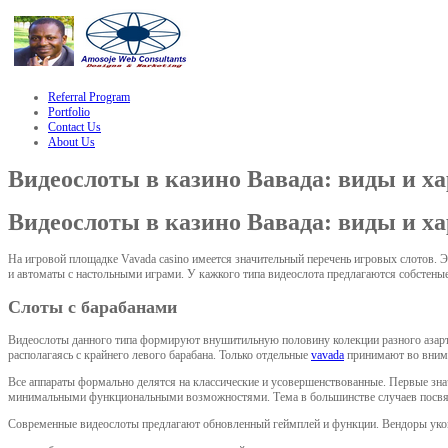
izle
hacklink
Referral Program
Portfolio
Contact Us
About Us
Видеослоты в казино Вавада: виды и х
Видеослоты в казино Вавада: виды и х
На игровой площадке Vavada casino имеется значительный перечень игровых слотов. 
и автоматы с настольными играми. У кажкого типа видеослота предлагаются собстеные
Слоты с барабанами
Видеослоты данного типа формируют внушитильную половину колекции разного азарт
располагаясь с крайнего левого барабана. Только отдельные
vavada
принимают во внима
Все аппараты формально делятся на классические и усовершенствованные. Первые зн
минимальными функциональными возможностями. Тема в большинстве случаев посв
Современные видеослоты предлагают обновленный геймплей и функции. Вендоры у