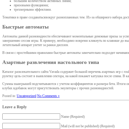
большим количеством активных линий;
призовыми функциями;
трехмерными эффектами.
Тематики в праве создаватьсявокруг разноплановых тем. Из-за обширного набора до
Быстрые автоматы
Автоматы данной разновидности обеспечивают моментальные денежные призы за успе
завершению сессия игры. К примеру, необходимо вовремя кликнуть по клавише до выл
летательный аппарат улетит за рамки дисплея.
В связи с простейшими правилами быстрые автоматы замечательно подходят начина
Азартные развлечения настольного типа
Каталог развлекательного сайта Vavada содержит большой перечень азартных игр с rou
рулетку цель состоит в выявлении сектора, на какой покажет катушка после спина. В 
Суммы выигрышей подсчитываются с учетом коэффициентов и размера бета. Итоги онл
клубах вдобавок могут присутствовать эмуляторы с прочих разновидностей.
Posted in:
Uncategorized
No Comments »
Leave a Reply
Name (Required)
Mail (will not be published) (Required)