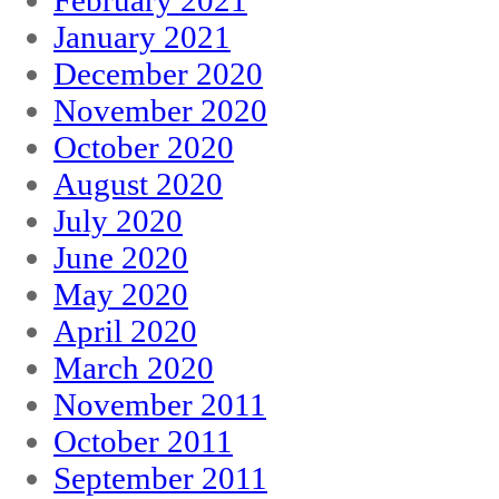
February 2021
January 2021
December 2020
November 2020
October 2020
August 2020
July 2020
June 2020
May 2020
April 2020
March 2020
November 2011
October 2011
September 2011