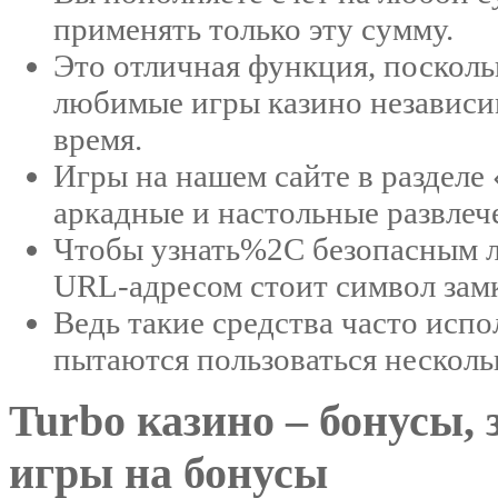
применять только эту сумму.
Это отличная функция, поскольк
любимые игры казино независимо
время.
Игры на нашем сайте в разделе
аркадные и настольные развлеч
Чтобы узнать%2C безопасным л
URL-адресом стоит символ замк
Ведь такие средства часто исп
пытаются пользоваться несколь
Turbo казино – бонусы,
игры на бонусы