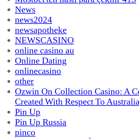
News
news2024
newsapotheke
NEWSCASINO
online casino au
Online Dating
onlinecasino
other
Ozwin On Collection Casino: A Ce
Created With Respect To Australia
Pin Up
Pin Up Russia
pinco