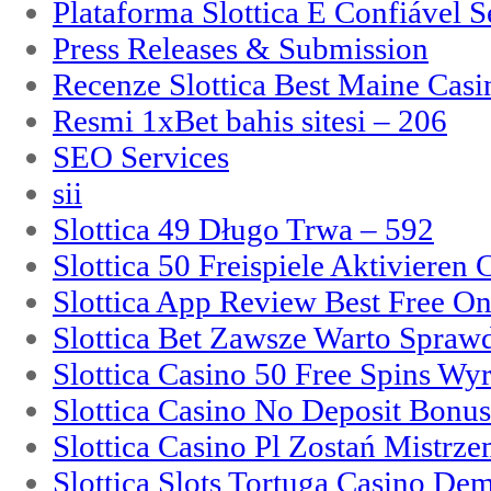
Plataforma Slottica É Confiável 
Press Releases & Submission
Recenze Slottica Best Maine Casi
Resmi 1xBet bahis sitesi – 206
SEO Services
sii
Slottica 49 Długo Trwa – 592
Slottica 50 Freispiele Aktivieren
Slottica App Review Best Free On
Slottica Bet Zawsze Warto Spraw
Slottica Casino 50 Free Spins Wy
Slottica Casino No Deposit Bonu
Slottica Casino Pl Zostań Mistrz
Slottica Slots Tortuga Casino De