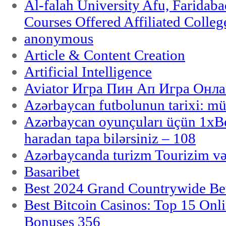
Al-falah University Afu, Faridaba
Courses Offered Affiliated Colleg
anonymous
Article & Content Creation
Artificial Intelligence
Aviator Игра Пин Ап Игра Онла
Azərbaycan futbolunun tarixi: m
Azərbaycan oyunçuları üçün 1x
haradan tapa bilərsiniz – 108
Azərbaycanda turizm Tourizim və
Basaribet
Best 2024 Grand Countrywide Bet
Best Bitcoin Casinos: Top 15 Onl
Bonuses 356