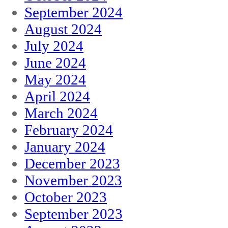
September 2024
August 2024
July 2024
June 2024
May 2024
April 2024
March 2024
February 2024
January 2024
December 2023
November 2023
October 2023
September 2023