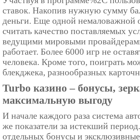
Участвуя в программе%2C пользов
ставок. Накопив нужную сумму ба
деньги. Еще одной немаловажной
считать качество поставляемых усл
ведущими мировыми провайдерами 
работает. Более 6000 игр не оста
человека. Кроме того, поиграть мо
блекджека, разнообразных карточн
Turbo казино – бонусы, зер
максимальную выгоду
И начале каждого раза система ав
же показатели за истекший период
отдельных бонусы и эксклюзивны