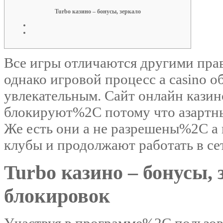
Turbo казино – бонусы, зеркало
Все игры отличаются другими пр
однако игровой процесс а casino 
увлекательным. Сайт онлайн кази
блокируют%2C потому что азартны
Же есть они а не разрешены%2C а
клубы и продолжают работать в се
Turbo казино – бонусы, 
блокировок