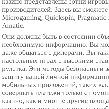
казино представлены сотни игровы
производителей. Здесь вы сможете
Microgaming, Quickspin, Pragmatic P
Amatic.
Они должны быть в состоянии объ
необходимую информацию. Вы мож
даже общаться с дилерами. Вы так
настольных играх с высокими ставк
рулетка. Эти методы безопасны и 
защиту вашей личной информации.
мобильных приложений, таких как 
совершать платежи только с помо
казино, как и многие другие площа
зарегистрированных с целью зараб