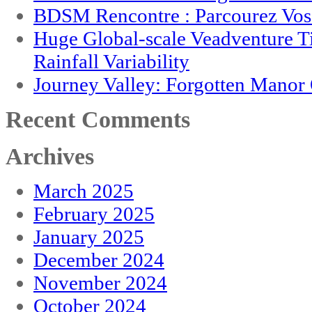
BDSM Rencontre : Parcourez Vos 
Huge Global-scale Veadventure T
Rainfall Variability
Journey Valley: Forgotten Mano
Recent Comments
Archives
March 2025
February 2025
January 2025
December 2024
November 2024
October 2024