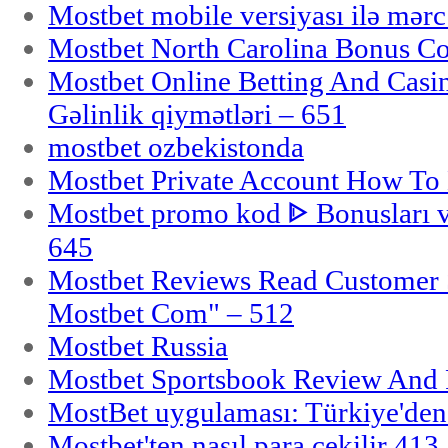
Mostbet mobile versiyası ilə mər
Mostbet North Carolina Bonus Cod
Mostbet Online Betting And Casino
Gəlinlik qiymətləri – 651
mostbet ozbekistonda
Mostbet Private Account How To 
Mostbet promo kod ᐈ Bonusları 
645
Mostbet Reviews Read Customer 
Mostbet Com" – 512
Mostbet Russia
Mostbet Sportsbook Review And
MostBet uygulaması: Türkiye'den 
Mostbet'ten nasıl para çekilir 413