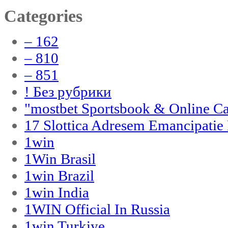
Categories
– 162
– 810
– 851
! Без рубрики
"‎mostbet Sportsbook & Online C
17 Slottica Adresem Emancipatie
1win
1Win Brasil
1win Brazil
1win India
1WIN Official In Russia
1win Turkiye