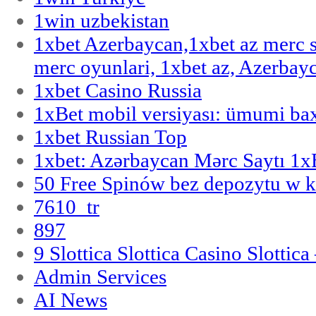
1win uzbekistan
1xbet Azerbaycan,1xbet az merc 
merc oyunlari, 1xbet az, Azerbayc
1xbet Casino Russia
1xBet mobil versiyası: ümumi bax
1xbet Russian Top
1xbet: Azərbaycan Mərc Saytı 1
50 Free Spinów bez depozytu w k
7610_tr
897
9 Slottica Slottica Casino Slottica
Admin Services
AI News