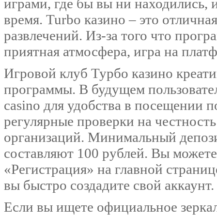
играми, где бы вы ни находились, 
время. Turbo казино – это отличн
развлечений. Из-за того что прогр
приятная атмосфера, игра на плат
Игровой клуб Турбо казино креат
программы. В будущем пользовате
casino для удобства в посещении п
регулярные проверки на честность
организаций. Минимальный депоз
составляют 100 рублей. Вы можете
«Регистрация» на главной страниц
вы быстро создадите свой аккаунт.
Если вы ищете официальное зеркало