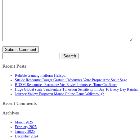
Search
for:
Recent Posts
Reliable Gaming Platform Hellspin
Site de Rencontre Cougar Gratuit : Découvrez Votre Propre Âme Sœur Sage
BDSM Rencontre : Parcourez Vos Envies Intimes en Toute Confiance
Huge Global-scale Veadventure Timeation Sensitivity In Buy To Every Day Rainfall 
Journey Valley: Forgotten Manor Online Game Walkthrough
Recent Comments
Archives
March 2025
February 2025
January 2025
December 2024