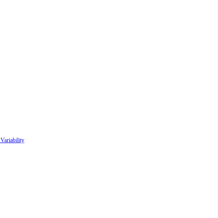
Variability