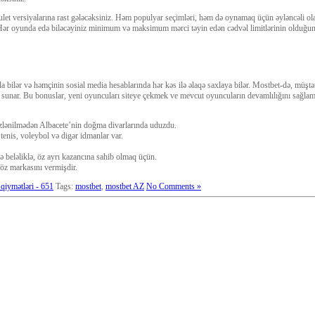
t versiyalarına rast gələcəksiniz. Həm populyar seçimləri, həm də oynamaq üçün əyləncəli olan, g
ər oyunda edə biləcəyiniz minimum və maksimum mərci təyin edən cədvəl limitlərinin olduğunu
atıla bilər və həmçinin sosial media hesablarında hər kəs ilə əlaqə saxlaya bilər. Mostbet-də, müşt
 sunar. Bu bonuslar, yeni oyuncuları siteye çekmek ve mevcut oyuncuların devamlılığını sağlamak
özlənilmədən Albacete’nin doğma divarlarında uduzdu.
 tenis, voleybol və digər idmanlar var.
ə beləliklə, öz ayrı kazancına sahib olmaq üçün.
 öz markasını vermişdir.
qiymətləri - 651
Tags:
mostbet
,
mostbet AZ
No Comments »