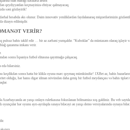
arına olan marağı dəfələrlə artırır.
idən qeydiyyatdan keçməyinizə ehtiyac qalmayacaq.
da səni gözləyirik!
dərhal hesabda əks olunur. Daim innovativ yeniliklərdən faydalanaraq müştərilərimizin gözləntil
ldə dizayn edilmişdir.
ƏMANƏT VERİR?
lıq pulsuz bahis təklif edir … bir az zərbəni yumşaldır. “Kuboklar” da müntəzəm olaraq işləyir v
bləğ qazanma imkanı verir.
r.
dən sonra İspaniya futbol elitasına qayıtmağa çalışacaq.
edə bilərsiniz.
 keçdikdən sonra hətta bir kliklə oyuna mərc qoymaq mümkündür! 1XBet az, bahis bazarlarının s
itet olduğu, hər hansı digər idman növündən daha geniş bir futbol meydançası və bahis tipləri tə
aqlar.
 Azərbaycanda ən yaxşı onlayn ruletkasına fokuslanan bölməmizə xoş gəldiniz. Bu veb saytda siz
ycanlı oyunçular hər oyunu ayrı-ayrılıqda sınaya biləcəyi ən yaxşı demo versiyalarında oynaya bilə
dir.
əksiniz.