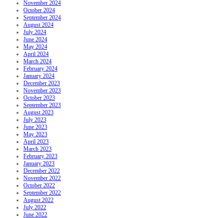
November 2024
October 2024
September 2024
August 2024
July 2024
June 2024
May 2024
April 2024
March 2024
February 2024
January 2024
December 2023
November 2023
October 2023
September 2023
August 2023
July 2023
June 2023
May 2023
April 2023
March 2023
February 2023
January 2023
December 2022
November 2022
October 2022
September 2022
August 2022
July 2022
June 2022