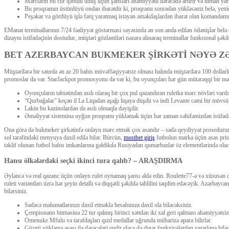
Mərclərin bu cür qəbulu uduş üçün şansları əhəmiyyətli dərəcədə artırır və idman yarışl
Bu proqramın üstünlüyü ondan ibarətdir ki, proqramı sonradan yükləsəniz belə, yen
Peşəkar və gördüyü işlə fərq yaratmaq istəyən əməkdaşlardan ibarət olan komandamız
EManat terminallarının 7/24 fəaliyyət göstərməsi sayəsində ən son anda edilən ödənişlər belə 
dizaynı istifadəçinin dostudur, müştəri gözləntiləri nəzərə alınaraq terminallar funksional şəki
BET AZERBAYCAN BUKMEKER ŞİRKƏTİ NƏYƏ Z
Müştərilərə bir satırda ən az 20 bahis müvəffəqiyyətsiz olması halında müştərilərə 100 dollar
promoslar da var. StarJackpot promosyonu da var ki, bu oyunçuları hər gün mütərəqqi bir mə
Oyunçuların təbiətindən asılı olaraq bir çox pul qazandıran ruletka mərc növləri vardı
“Qurbağalar” keçən il La Liqadan aşağı liqaya düşdü və indi Levante cəmi bir mövsüm
Lakin bu kazinolardan da asılı olmaqla dəyişilir.
Əməliyyat sisteminə uyğun proqramı yükləmək üçün hər zaman səhifəmizdən istifadə 
Ona görə də bukmeker şirkətinfə onlayn mərc etmək çox asandır – sadə qeydiyyat prosedurunu
sol tərəfindəki menyuya daxil edilə bilər. Bürcün,
mostbet giriş
futbolun marka üçün əsas prior
təklif olunan futbol bahis imkanlarına gəldikdə Rusiyadan qumarbazlar öz elementlərində olac
Hansı ölkələrdəki seçki ikinci tura qalıb? – ARAŞDIRMA
Əyləncə və real qazanc üçün onlayn rulet oynamaq şansı əldə edin. Roulette77-ə və xüsusən də
ruleti variantları üzrə hər şeyin detallı və diqqətli şəkildə təhlilini təqdim edəcəyik. Azərba
bilərsiniz.
Sadəcə məlumatlarınızı daxil etməklə hesabınıza daxil ola biləcəksiniz.
Çempionatın bitməsinə 22 tur qalmış birinci xəttdən iki xal geri qalması əhəmiyyətsiz
Omenuke Mfulu və tərəfdaşları qızıl medallar uğrunda mübarizə apara bilirlər.
Güzgü yükləmə əsası ilə dərəcələri endir eləcə də digər funksiyalardan yararlana biləc