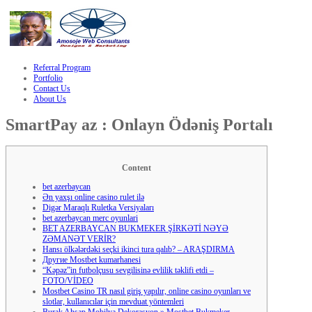
le
hacklink
Referral Program
Portfolio
Contact Us
About Us
SmartPay az : Onlayn Ödəniş Portalı
Content
bet azerbaycan
Ən yaxşı online casino rulet ilə
Digər Maraqlı Ruletka Versiyaları
bet azerbaycan merc oyunlari
BET AZERBAYCAN BUKMEKER ŞİRKƏTİ NƏYƏ
ZƏMANƏT VERİR?
Hansı ölkələrdəki seçki ikinci tura qalıb? – ARAŞDIRMA
Другие Mostbet kumarhanesi
“Kəpəz”in futbolçusu sevgilisinə evlilik təklifi etdi –
FOTO/VİDEO
Mostbet Casino TR nasıl giriş yapılır, online casino oyunları ve
slotlar, kullanıcılar için mevduat yöntemleri