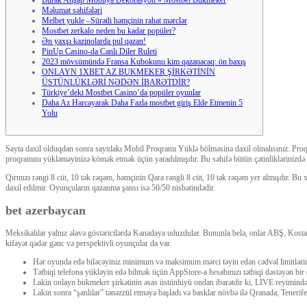
Burak Ahşap Mobilya Dekorasyon » Mostbet Bukmeker
Məlumat səhifələri
Melbet yukle –Sürətli həmçinin rahat mərclər
Mostbet zerkalo neden bu kadar popüler?
Ən yaxşı kazinolarda pul qazan!
PinUp Casino-da Canlı Diler Ruleti
2023 mövsümündə Fransa Kubokunu kim qazanacaq: ön baxış
ONLAYN 1XBET AZ BUKMEKER ŞİRKƏTİNİN
ÜSTÜNLÜKLƏRİ NƏDƏN İBARƏTDİR?
Türkiye’deki Mostbet Casino’da popüler oyunlar
Daha Az Harcayarak Daha Fazla mostbet giriş Elde Etmenin 5
Yolu
Sayta daxil olduqdan sonra saytdakı Mobil Proqramı Yüklə bölməsinə daxil olmalısınız. P
proqramını yükləməyinizə kömək etmək üçün yaradılmışdır. Bu səhifə bütün çətinliklərinizdə
Qırmızı rəngi 8 cüt, 10 tək rəqəm, həmçinin Qara rəngli 8 cüt, 10 tək rəqəm yer almışdır. Bu 
daxil edilmir. Oyunçuların qazanma şansı isə 50/50 nisbətindədir.
bet azerbaycan
Meksikalılar yalnız əlavə göstəricilərdə Kanadaya uduzdular. Bununla belə, onlar ABŞ, Kosta
kifayət qədər gənc və perspektivli oyunçular da var.
Hər oyunda edə biləcəyiniz minimum və maksimum mərci təyin edən cədvəl limitləri
Tətbiqi telefona yükləyin edə bilmək üçün AppStore-a hesabınızı tətbiqi dəstəyən bir 
Lakin onlayn bukmeker şirkətinin əsas üstünlüyü ondan ibarətdir ki, LIVE reyimində
Lakin sonra “şanlılar” tənəzzül etməyə başladı və basklar növbə ilə Qranada, Tenerif