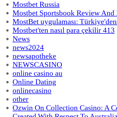
Mostbet Russia
Mostbet Sportsbook Review And
MostBet uygulaması: Türkiye'den 
Mostbet'ten nasıl para çekilir 413
News
news2024
newsapotheke
NEWSCASINO
online casino au
Online Dating
onlinecasino
other
Ozwin On Collection Casino: A Ce
Created With Respect To Australia