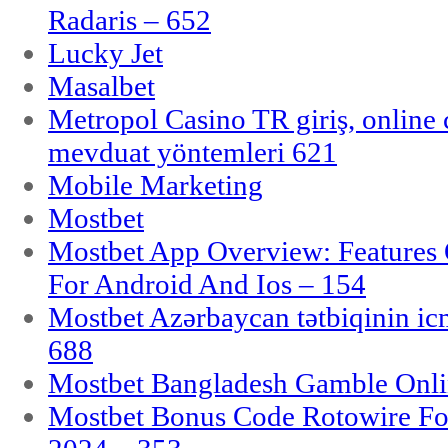
Radaris – 652
Lucky Jet
Masalbet
Metropol Casino TR giriş, online c
mevduat yöntemleri 621
Mobile Marketing
Mostbet
Mostbet App Overview: Features 
For Android And Ios – 154
Mostbet Azərbaycan tətbiqinin i
688
Mostbet Bangladesh Gamble Onlin
Mostbet Bonus Code Rotowire For