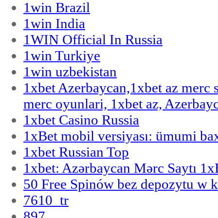
1win Brazil
1win India
1WIN Official In Russia
1win Turkiye
1win uzbekistan
1xbet Azerbaycan,1xbet az merc 
merc oyunlari, 1xbet az, Azerbayc
1xbet Casino Russia
1xBet mobil versiyası: ümumi bax
1xbet Russian Top
1xbet: Azərbaycan Mərc Saytı 1
50 Free Spinów bez depozytu w k
7610_tr
897