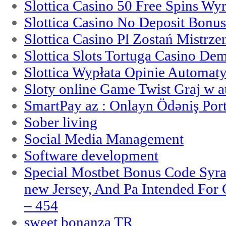
Slottica Casino 50 Free Spins Wy
Slottica Casino No Deposit Bonu
Slottica Casino Pl Zostań Mistrz
Slottica Slots Tortuga Casino De
Slottica Wypłata Opinie Automat
Sloty online Game Twist Graj w 
SmartPay az : Onlayn Ödəniş Port
Sober living
Social Media Management
Software development
Special Mostbet Bonus Code Syra
new Jersey, And Pa Intended Fo
– 454
sweet bonanza TR