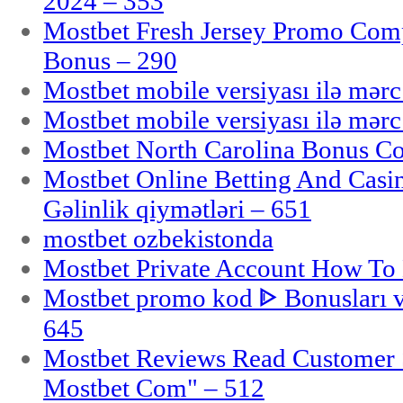
2024 – 353
Mostbet Fresh Jersey Promo Co
Bonus – 290
Mostbet mobile versiyası ilə mər
Mostbet mobile versiyası ilə mər
Mostbet North Carolina Bonus Cod
Mostbet Online Betting And Casino
Gəlinlik qiymətləri – 651
mostbet ozbekistonda
Mostbet Private Account How To 
Mostbet promo kod ᐈ Bonusları 
645
Mostbet Reviews Read Customer 
Mostbet Com" – 512