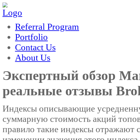
um
hacklink
film izle
hacklink
Referral Program
Portfolio
Contact Us
About Us
Экспертный обзор Ма
реальные отзывы Brok
Индексы описывающие усредненну
суммарную стоимость акций топов
правило такие индексы отражают с
изменении значения этого индекса