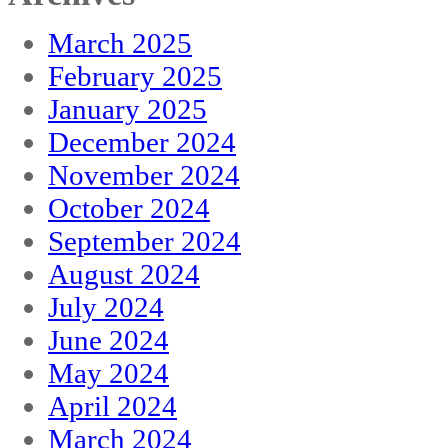
March 2025
February 2025
January 2025
December 2024
November 2024
October 2024
September 2024
August 2024
July 2024
June 2024
May 2024
April 2024
March 2024