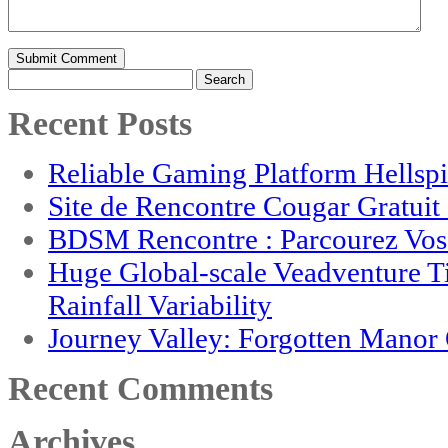
Search
for:
Recent Posts
Reliable Gaming Platform Hellsp
Site de Rencontre Cougar Gratui
BDSM Rencontre : Parcourez Vos 
Huge Global-scale Veadventure T
Rainfall Variability
Journey Valley: Forgotten Mano
Recent Comments
Archives