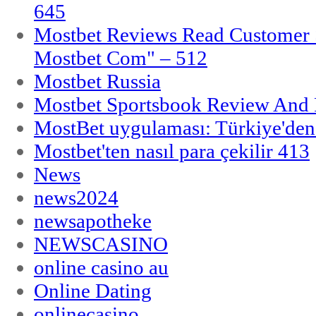
645
Mostbet Reviews Read Customer 
Mostbet Com" – 512
Mostbet Russia
Mostbet Sportsbook Review And
MostBet uygulaması: Türkiye'den 
Mostbet'ten nasıl para çekilir 413
News
news2024
newsapotheke
NEWSCASINO
online casino au
Online Dating
onlinecasino