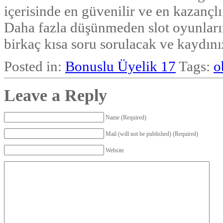
içerisinde en güvenilir ve en kazançl
Daha fazla düşünmeden slot oyunları
birkaç kısa soru sorulacak ve kaydınız
Posted in:
Bonuslu Üyelik 17
Tags:
o
Leave a Reply
Name (Required)
Mail (will not be published) (Required)
Website