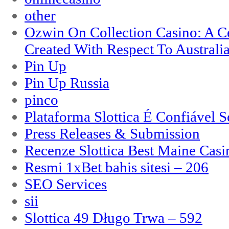
other
Ozwin On Collection Casino: A Ce
Created With Respect To Australia
Pin Up
Pin Up Russia
pinco
Plataforma Slottica É Confiável 
Press Releases & Submission
Recenze Slottica Best Maine Casi
Resmi 1xBet bahis sitesi – 206
SEO Services
sii
Slottica 49 Długo Trwa – 592