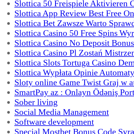
Slottica 50 Freispiele Aktivieren
Slottica App Review Best Free On
Slottica Bet Zawsze Warto Spraw
Slottica Casino 50 Free Spins Wy
Slottica Casino No Deposit Bonu
Slottica Casino Pl Zostań Mistrz
Slottica Slots Tortuga Casino De
Slottica Wypłata Opinie Automat
Sloty online Game Twist Graj w 
SmartPay az : Onlayn Ödəniş Port
Sober living
Social Media Management
Software development
Special Mostbet Bonus Code Syra