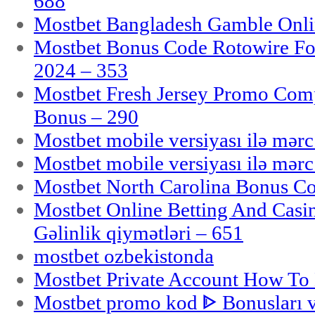
688
Mostbet Bangladesh Gamble Onlin
Mostbet Bonus Code Rotowire For
2024 – 353
Mostbet Fresh Jersey Promo Co
Bonus – 290
Mostbet mobile versiyası ilə mər
Mostbet mobile versiyası ilə mər
Mostbet North Carolina Bonus Cod
Mostbet Online Betting And Casino
Gəlinlik qiymətləri – 651
mostbet ozbekistonda
Mostbet Private Account How To 
Mostbet promo kod ᐈ Bonusları 