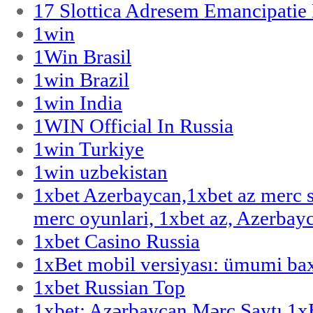
17 Slottica Adresem Emancipatie
1win
1Win Brasil
1win Brazil
1win India
1WIN Official In Russia
1win Turkiye
1win uzbekistan
1xbet Azerbaycan,1xbet az merc 
merc oyunlari, 1xbet az, Azerbayc
1xbet Casino Russia
1xBet mobil versiyası: ümumi bax
1xbet Russian Top
1xbet: Azərbaycan Mərc Saytı 1