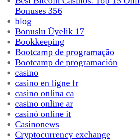
Best Bitcoin Casinos: Top 15 Onl
Bonuses 356
blog
Bonuslu Üyelik 17
Bookkeeping
Bootcamp de programação
Bootcamp de programación
casino
casino en ligne fr
casino onlina ca
casino online ar
casinò online it
Casinonews
Cryptocurrency exchange