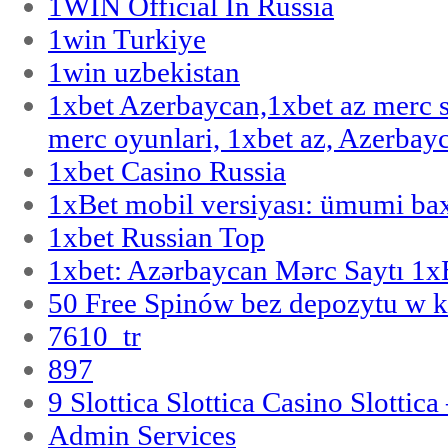
1WIN Official In Russia
1win Turkiye
1win uzbekistan
1xbet Azerbaycan,1xbet az merc 
merc oyunlari, 1xbet az, Azerbayc
1xbet Casino Russia
1xBet mobil versiyası: ümumi bax
1xbet Russian Top
1xbet: Azərbaycan Mərc Saytı 1
50 Free Spinów bez depozytu w k
7610_tr
897
9 Slottica Slottica Casino Slottica
Admin Services