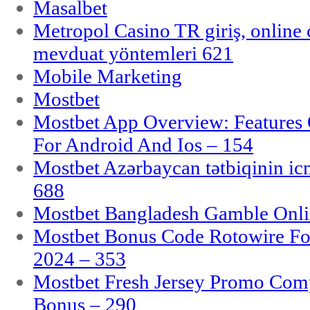
Masalbet
Metropol Casino TR giriş, online c
mevduat yöntemleri 621
Mobile Marketing
Mostbet
Mostbet App Overview: Features 
For Android And Ios – 154
Mostbet Azərbaycan tətbiqinin i
688
Mostbet Bangladesh Gamble Onlin
Mostbet Bonus Code Rotowire For
2024 – 353
Mostbet Fresh Jersey Promo Co
Bonus – 290