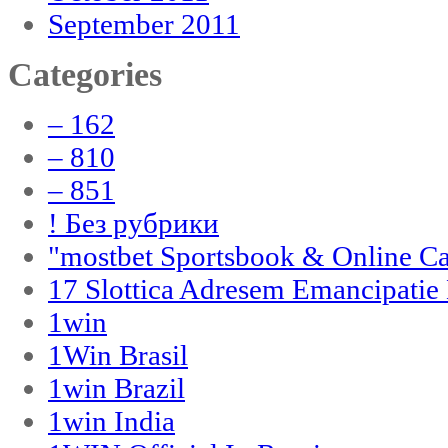
September 2011
Categories
– 162
– 810
– 851
! Без рубрики
"‎mostbet Sportsbook & Online C
17 Slottica Adresem Emancipatie
1win
1Win Brasil
1win Brazil
1win India