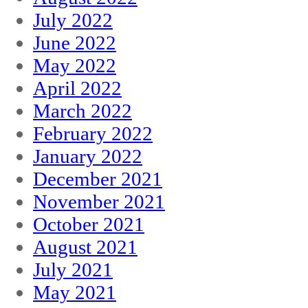
July 2022
June 2022
May 2022
April 2022
March 2022
February 2022
January 2022
December 2021
November 2021
October 2021
August 2021
July 2021
May 2021