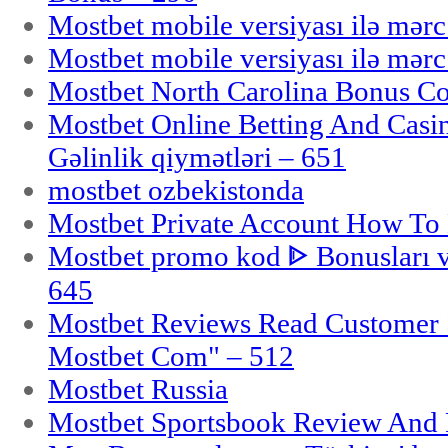
Mostbet mobile versiyası ilə mər
Mostbet mobile versiyası ilə mər
Mostbet North Carolina Bonus Cod
Mostbet Online Betting And Casino
Gəlinlik qiymətləri – 651
mostbet ozbekistonda
Mostbet Private Account How To 
Mostbet promo kod ᐈ Bonusları 
645
Mostbet Reviews Read Customer 
Mostbet Com" – 512
Mostbet Russia
Mostbet Sportsbook Review And