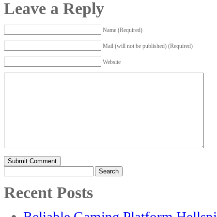
Leave a Reply
Name (Required)
Mail (will not be published) (Required)
Website
Search
for:
Recent Posts
Reliable Gaming Platform Hellsp