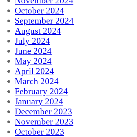
November 2024
October 2024
September 2024
August 2024
July 2024
June 2024
May 2024
April 2024
March 2024
February 2024
January 2024
December 2023
November 2023
October 2023