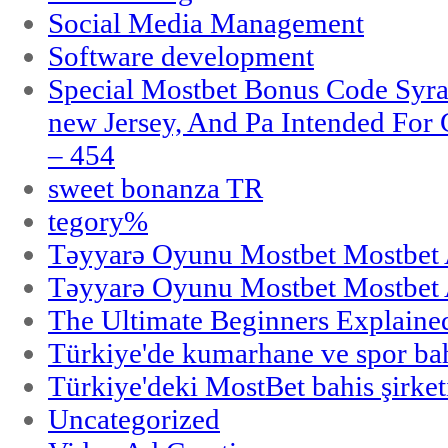
Social Media Management
Software development
Special Mostbet Bonus Code Syra
new Jersey, And Pa Intended Fo
– 454
sweet bonanza TR
tegory%
Təyyarə Oyunu Mostbet Mostbet 
Təyyarə Oyunu Mostbet Mostbet 
The Ultimate Beginners Explaine
Türkiye'de kumarhane ve spor bahi
Türkiye'deki MostBet bahis şirket
Uncategorized