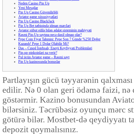
Neden Casino Pin Up
Yeni Mesajlar
Pin Up Casino Güvenilirliği
Aviator game xüsusiyyətləri
Pin Up Casino BlackJack
Pin Up Bet tətbiqində idman mərcləri
Aviator sübut edilə bilən ədalət sisteminin mahiyyəti
Rəsmi Pin-Up saytına necə daxil olmaq olar?
Pepe Coin Fiyat Tahmini: Pepe Son 7 Günde %250 Değer
Kazandı! Pepe 1 Dolar Olabilir Mi?
Daş – Çınqıl İstehsalı; Enerji Keyfiyyəti Problemləri
Pin-up pinkoinləri nə verir?
Pul üçün Aviator game – Rəsmi sayt
Pin Up kazinosunda bonuslar
Partlayışın gücü təyyarənin qalxması
edilir. Nə 0 olan geri ödəmə faizi, nə 
göstərmir. Kazino bonusundan Aviator
bilərsiniz. Təcrübəsiz oyunçu mərc st
götürə bilər. Mostbet-də qeydiyyat
depozit qoymalısınız.