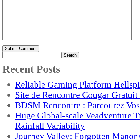
Search
for:
Recent Posts
Reliable Gaming Platform Hellsp
Site de Rencontre Cougar Gratui
BDSM Rencontre : Parcourez Vos 
Huge Global-scale Veadventure T
Rainfall Variability
Journey Valley: Forgotten Mano