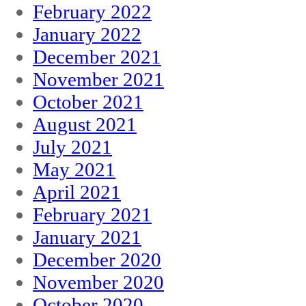
February 2022
January 2022
December 2021
November 2021
October 2021
August 2021
July 2021
May 2021
April 2021
February 2021
January 2021
December 2020
November 2020
October 2020