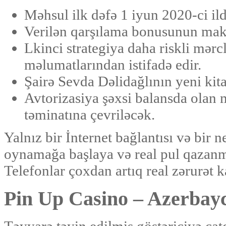
Məhsul ilk dəfə 1 iyun 2020-ci il
Verilən qarşılama bonusunun ma
Lkinci strategiya daha riskli mər
məlumatlarından istifadə edir.
Şairə Sevda Dəlidağlının yeni kit
Avtorizasiya şəxsi balansda olan m
təminatına çevriləcək.
Yalnız bir İnternet bağlantısı və bir 
oynamağa başlaya və real pul qazanmaq
Telefonlar çoxdan artıq real zərurət 
Pin Up Casino – Azerbayc