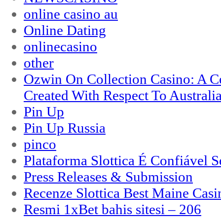
online casino au
Online Dating
onlinecasino
other
Ozwin On Collection Casino: A Ce
Created With Respect To Australia
Pin Up
Pin Up Russia
pinco
Plataforma Slottica É Confiável 
Press Releases & Submission
Recenze Slottica Best Maine Casi
Resmi 1xBet bahis sitesi – 206