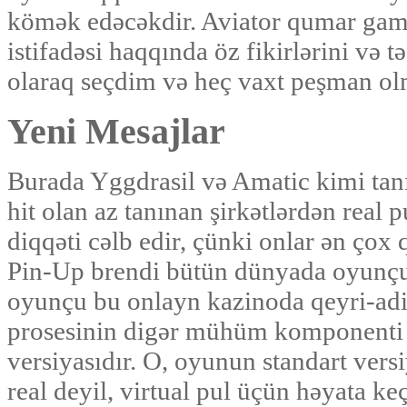
kömək edəcəkdir. Aviator qumar gam
istifadəsi haqqında öz fikirlərini və tə
olaraq seçdim və heç vaxt peşman o
Yeni Mesajlar
Burada Yggdrasil və Amatic kimi tanı
hit olan az tanınan şirkətlərdən real 
diqqəti cəlb edir, çünki onlar ən çox
Pin-Up brendi bütün dünyada oyunçular
oyunçu bu onlayn kazinoda qeyri-ad
prosesinin digər mühüm komponenti s
versiyasıdır. O, oyunun standart vers
real deyil, virtual pul üçün həyata keçi