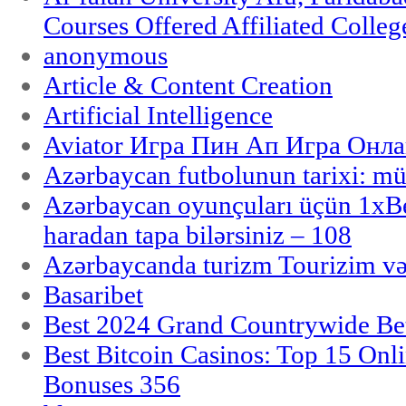
Courses Offered Affiliated Colleg
anonymous
Article & Content Creation
Artificial Intelligence
Aviator Игра Пин Ап Игра Онла
Azərbaycan futbolunun tarixi: m
Azərbaycan oyunçuları üçün 1x
haradan tapa bilərsiniz – 108
Azərbaycanda turizm Tourizim və
Basaribet
Best 2024 Grand Countrywide Bet
Best Bitcoin Casinos: Top 15 Onl
Bonuses 356