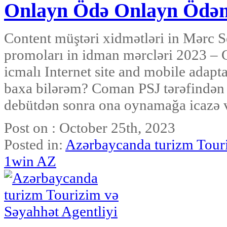
Onlayn Ödə Onlayn Ödəm
Content müştəri xidmətləri in Mərc S
promoları in idman mərcləri 2023 –
icmalı Internet site and mobile adapt
baxa bilərəm? Coman PSJ tərəfindən t
debütdən sonra ona oynamağa icazə v
Post on : October 25th, 2023
Posted in:
Azərbaycanda turizm Touri
1win AZ