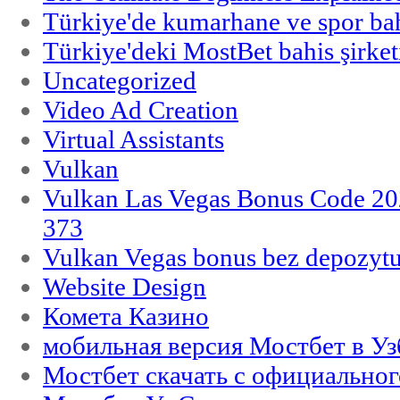
Türkiye'de kumarhane ve spor bahi
Türkiye'deki MostBet bahis şirket
Uncategorized
Video Ad Creation
Virtual Assistants
Vulkan
Vulkan Las Vegas Bonus Code 202
373
Vulkan Vegas bonus bez depozytu
Website Design
Комета Казино
мобильная версия Мостбет в Уз
Мостбет скачать с официального