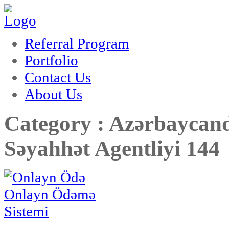
 forum
hacklink
film izle
hacklink
Referral Program
Portfolio
Contact Us
About Us
Category : Azərbaycand
Səyahhət Agentliyi 144