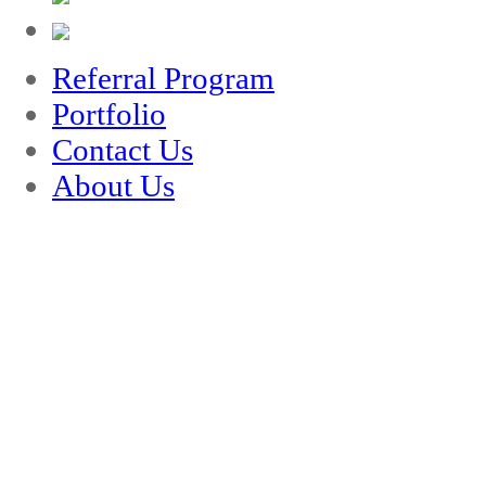
Referral Program
Portfolio
Contact Us
About Us