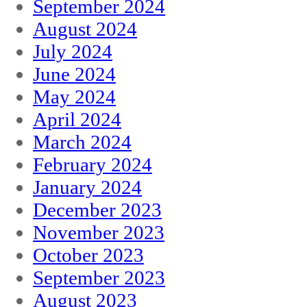
September 2024
August 2024
July 2024
June 2024
May 2024
April 2024
March 2024
February 2024
January 2024
December 2023
November 2023
October 2023
September 2023
August 2023