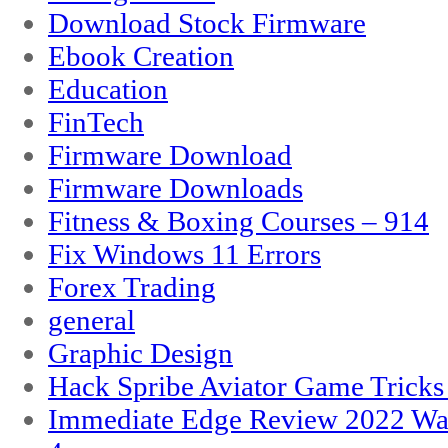
Download Stock Firmware
Ebook Creation
Education
FinTech
Firmware Download
Firmware Downloads
Fitness & Boxing Courses – 914
Fix Windows 11 Errors
Forex Trading
general
Graphic Design
Hack Spribe Aviator Game Trick
Immediate Edge Review 2022 War