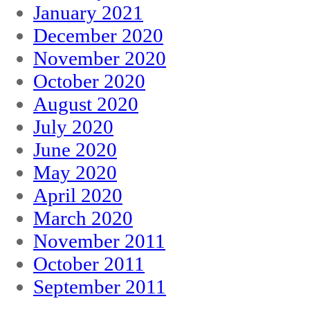
January 2021
December 2020
November 2020
October 2020
August 2020
July 2020
June 2020
May 2020
April 2020
March 2020
November 2011
October 2011
September 2011