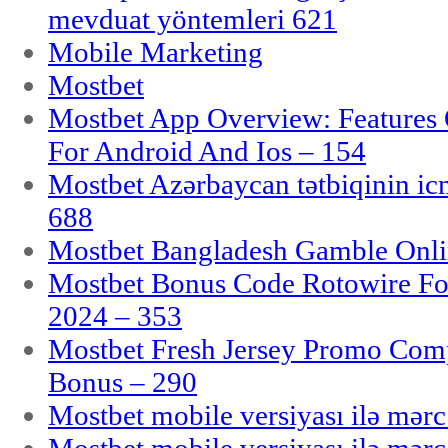
mevduat yöntemleri 621
Mobile Marketing
Mostbet
Mostbet App Overview: Features 
For Android And Ios – 154
Mostbet Azərbaycan tətbiqinin i
688
Mostbet Bangladesh Gamble Onlin
Mostbet Bonus Code Rotowire For
2024 – 353
Mostbet Fresh Jersey Promo Co
Bonus – 290
Mostbet mobile versiyası ilə mər
Mostbet mobile versiyası ilə mər