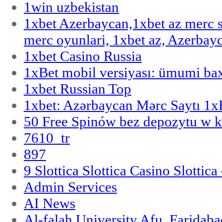
1win uzbekistan
1xbet Azerbaycan,1xbet az merc 
merc oyunlari, 1xbet az, Azerbayc
1xbet Casino Russia
1xBet mobil versiyası: ümumi bax
1xbet Russian Top
1xbet: Azərbaycan Mərc Saytı 1
50 Free Spinów bez depozytu w k
7610_tr
897
9 Slottica Slottica Casino Slottica
Admin Services
AI News
Al-falah University Afu, Faridaba