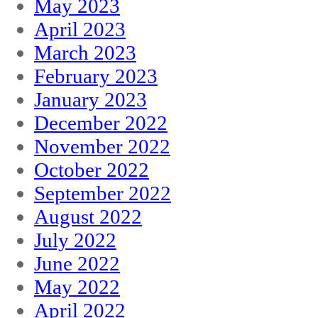
May 2023
April 2023
March 2023
February 2023
January 2023
December 2022
November 2022
October 2022
September 2022
August 2022
July 2022
June 2022
May 2022
April 2022