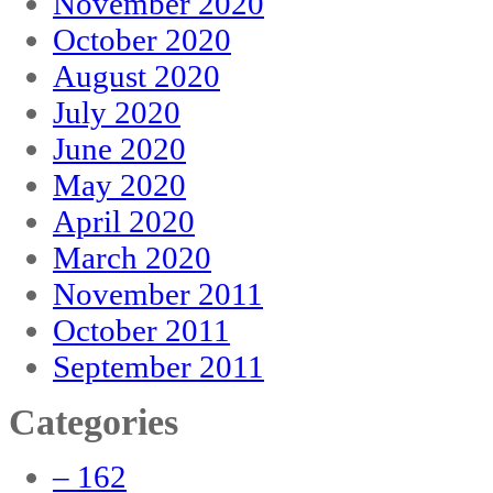
November 2020
October 2020
August 2020
July 2020
June 2020
May 2020
April 2020
March 2020
November 2011
October 2011
September 2011
Categories
– 162