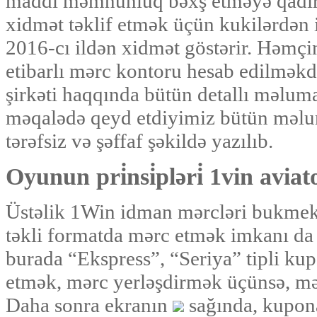
maddi məmnunluq bəxş etməyə qadirdi
xidmət təklif etmək üçün kukilərdən
2016-cı ildən xidmət göstərir. Həmçin
etibarlı mərc kontoru hesab edilmək
şirkəti haqqında bütün detallı məlumat
məqalədə qeyd etdiyimiz bütün məlu
tərəfsiz və şəffaf şəkildə yazılıb.
Oyunun pri̇nsi̇pləri̇ 1vin aviat
Üstəlik 1Win idman mərcləri bukmeke
təkli formatda mərc etmək imkanı da 
burada “Ekspress”, “Seriya” tipli ku
etmək, mərc yerləşdirmək üçünsə, mə
Daha sonra ekranın
sağında, kupona