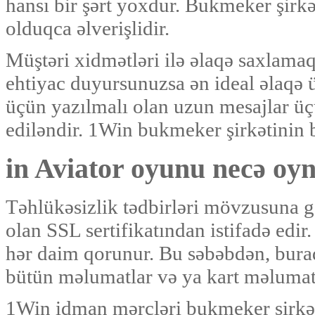
hansı bir şərt yoxdur. Bukmeker şirkət
olduqca əlverişlidir.
Müştəri xidmətləri ilə əlaqə saxlamaq
ehtiyac duyursunuzsa ən ideal əlaqə üs
üçün yazılmalı olan uzun mesajlar üç
ediləndir. 1Win bukmeker şirkətinin bi
in Aviator oyunu necə oyn
Təhlükəsizlik tədbirləri mövzusuna g
olan SSL sertifikatından istifadə edi
hər daim qorunur. Bu səbəbdən, bura
bütün məlumatlar və ya kart məlumatl
1Win idman mərcləri bukmeker şirkət