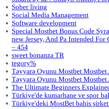
Sober living
Social Media Management
Software development
Special Mostbet Bonus Code Syra
new Jersey, And Pa Intended Fo
– 454
sweet bonanza TR
tegory%
Təyyarə Oyunu Mostbet Mostbet 
Təyyarə Oyunu Mostbet Mostbet 
The Ultimate Beginners Explaine
Türkiye'de kumarhane ve spor bahi
Türkiye'deki MostBet bahis şirket