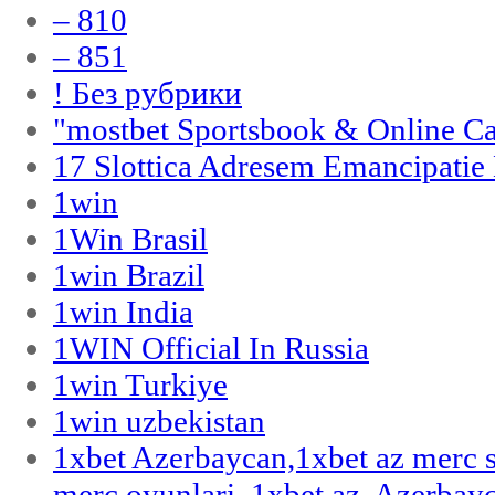
– 810
– 851
! Без рубрики
"‎mostbet Sportsbook & Online C
17 Slottica Adresem Emancipatie
1win
1Win Brasil
1win Brazil
1win India
1WIN Official In Russia
1win Turkiye
1win uzbekistan
1xbet Azerbaycan,1xbet az merc 
merc oyunlari, 1xbet az, Azerbayc