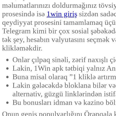
məlumatlarınızı doldurmağınız tövsiyə
prosesində isə
1win giriş
sizdən sadəc
qeydiyyat prosesini tamamlamaq üçü
Telegram kimi bir çox sosial şəbəkə
tək şey, hesabın valyutasını seçmək v
klikləməkdir.
Onlar çılpaq sinəli, zərif naxışlı 
Lakin, 1Win apk tətbiqi yalnız An
Buna misal olaraq ”1 kliklə artır
Lakin gələcəkdə bloklana bilər v
alternativ, güzgü linklərindən istif
Bu bonusları idman və kazino b
Onun geniş populyarlığını Örənqala kə