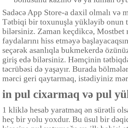
Sadəcə App Store-a daxil olmalı və mə
Tətbiqi bir toxunuşla yükləyib onun t
bilərsiniz. Zaman keçdikcə, Mostbet m
faydalarını hiss etməyə başlayacaqsın
seçərək asanlıqla bukmekerdə özünü
giriş edə bilərsiniz. Həmçinin tətbiq
təcrübəsi də yaşayır. Burada bölmələ
mərci geri qaytarmaq, istədiyiniz mə
in pul cixarmaq və pul y
1 kliklə hesab yaratmaq ən sürətli 
heç bir yolu yoxdur. Bu üsul bir dəq