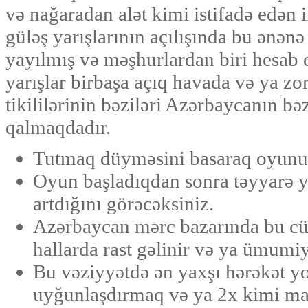
və nağaradan alət kimi istifadə edən 
güləş yarışlarının açılışında bu ənən
yayılmış və məşhurlardan biri hesab 
yarışlar birbaşa açıq havada və ya zo
tikililərinin bəziləri Azərbaycanın bə
qalmaqdadır.
Tutmaq düyməsini basaraq oyunu d
Oyun başladıqdan sonra təyyarə y
artdığını görəcəksiniz.
Azərbaycan mərc bazarında bu cü
hallarda rast gəlinir və ya ümumi
Bu vəziyyətdə ən yaxşı hərəkət y
uyğunlaşdırmaq və ya 2x kimi mar