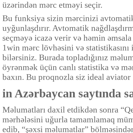
üzərindən mərc etməyi seçir.
Bu funksiya sizin mərcinizi avtomati
uyğunlaşdırır. Avtomatik nağdlaşdırm
seçməyə icazə verir və həmin əmsala 
1win mərc lövhəsini və statistikasını
bilərsiniz. Burada topladığınız məlu
öyrənmək üçün canlı statistika və mə
baxın. Bu proqnozla siz ideal aviator 
in Azərbaycan saytında s
Məlumatları daxil etdikdən sonra “Q
mərhələsini uğurla tamamlamaq mümk
edib, “şəxsi məlumatlar” bölməsindən