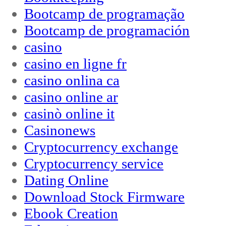
Bootcamp de programação
Bootcamp de programación
casino
casino en ligne fr
casino onlina ca
casino online ar
casinò online it
Casinonews
Cryptocurrency exchange
Cryptocurrency service
Dating Online
Download Stock Firmware
Ebook Creation