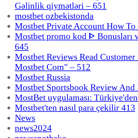
Gəlinlik qiymətləri – 651
mostbet ozbekistonda
Mostbet Private Account How To 
Mostbet promo kod ᐈ Bonusları 
645
Mostbet Reviews Read Customer 
Mostbet Com" – 512
Mostbet Russia
Mostbet Sportsbook Review And
MostBet uygulaması: Türkiye'den 
Mostbet'ten nasıl para çekilir 413
News
news2024