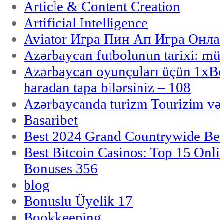
Article & Content Creation
Artificial Intelligence
Aviator Игра Пин Ап Игра Онла
Azərbaycan futbolunun tarixi: m
Azərbaycan oyunçuları üçün 1x
haradan tapa bilərsiniz – 108
Azərbaycanda turizm Tourizim və
Basaribet
Best 2024 Grand Countrywide Bet
Best Bitcoin Casinos: Top 15 Onl
Bonuses 356
blog
Bonuslu Üyelik 17
Bookkeeping