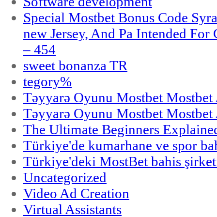
Software development
Special Mostbet Bonus Code Syra
new Jersey, And Pa Intended Fo
– 454
sweet bonanza TR
tegory%
Təyyarə Oyunu Mostbet Mostbet 
Təyyarə Oyunu Mostbet Mostbet 
The Ultimate Beginners Explaine
Türkiye'de kumarhane ve spor bahi
Türkiye'deki MostBet bahis şirket
Uncategorized
Video Ad Creation
Virtual Assistants