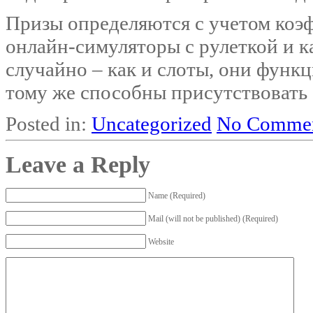
Призы определяются с учетом коэф
онлайн-симуляторы с рулеткой и 
случайно – как и слоты, они функ
тому же способны присутствовать 
Posted in:
Uncategorized
No Commen
Leave a Reply
Name (Required)
Mail (will not be published) (Required)
Website