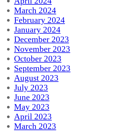
April 2024
March 2024
February 2024
January 2024
December 2023
November 2023
October 2023
September 2023
August 2023
July 2023
June 2023
May 2023
April 2023
March 2023