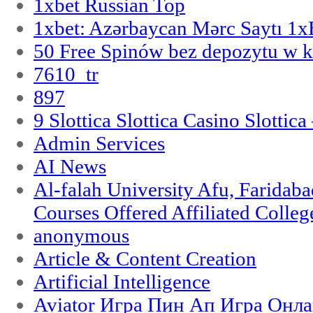
1xbet Russian Top
1xbet: Azərbaycan Mərc Saytı 1
50 Free Spinów bez depozytu w k
7610_tr
897
9 Slottica Slottica Casino Slottica
Admin Services
AI News
Al-falah University Afu, Faridaba
Courses Offered Affiliated Colleg
anonymous
Article & Content Creation
Artificial Intelligence
Aviator Игра Пин Ап Игра Онла