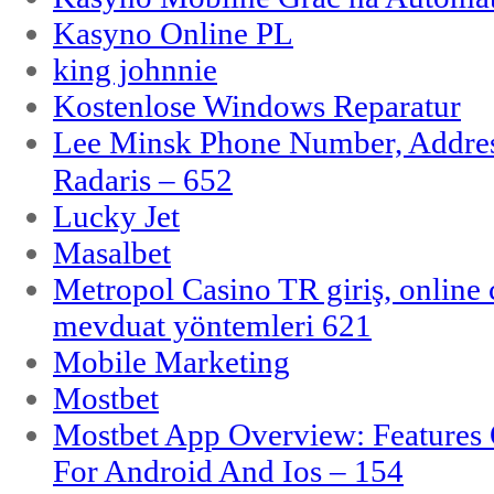
Kasyno Online PL
king johnnie
Kostenlose Windows Reparatur
Lee Minsk Phone Number, Address
Radaris – 652
Lucky Jet
Masalbet
Metropol Casino TR giriş, online c
mevduat yöntemleri 621
Mobile Marketing
Mostbet
Mostbet App Overview: Features 
For Android And Ios – 154