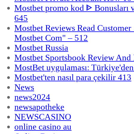
Mostbet promo kod ᐈ Bonusları 
645
Mostbet Reviews Read Customer 
Mostbet Com" – 512
Mostbet Russia
Mostbet Sportsbook Review And
MostBet uygulaması: Türkiye'den 
Mostbet'ten nasıl para çekilir 413
News
news2024
newsapotheke
NEWSCASINO
online casino au