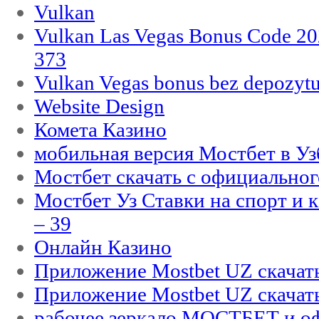
Vulkan
Vulkan Las Vegas Bonus Code 202
373
Vulkan Vegas bonus bez depozytu
Website Design
Комета Казино
мобильная версия Мостбет в Уз
Мостбет скачать с официального
Мостбет Уз Ставки на спорт и 
– 39
Онлайн Казино
Приложение Mostbet UZ скачат
Приложение Mostbet UZ скачат
рабочее зеркало МОСТБЕТ и оф