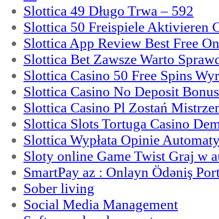
Slottica 49 Długo Trwa – 592
Slottica 50 Freispiele Aktivieren
Slottica App Review Best Free On
Slottica Bet Zawsze Warto Spraw
Slottica Casino 50 Free Spins Wy
Slottica Casino No Deposit Bonu
Slottica Casino Pl Zostań Mistrz
Slottica Slots Tortuga Casino De
Slottica Wypłata Opinie Automat
Sloty online Game Twist Graj w 
SmartPay az : Onlayn Ödəniş Port
Sober living
Social Media Management