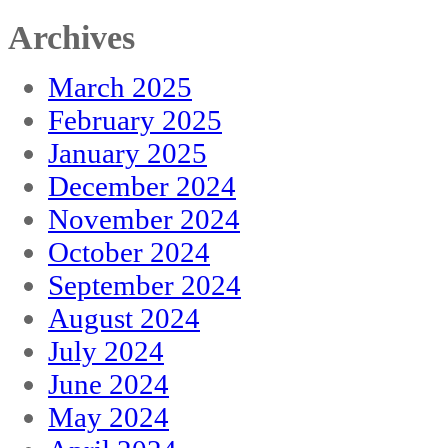
Archives
March 2025
February 2025
January 2025
December 2024
November 2024
October 2024
September 2024
August 2024
July 2024
June 2024
May 2024