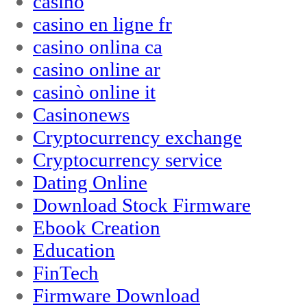
casino
casino en ligne fr
casino onlina ca
casino online ar
casinò online it
Casinonews
Cryptocurrency exchange
Cryptocurrency service
Dating Online
Download Stock Firmware
Ebook Creation
Education
FinTech
Firmware Download