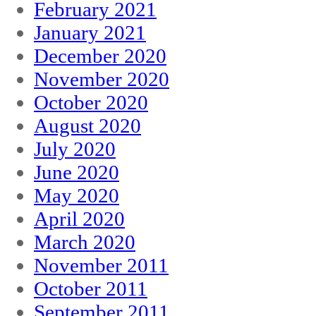
February 2021
January 2021
December 2020
November 2020
October 2020
August 2020
July 2020
June 2020
May 2020
April 2020
March 2020
November 2011
October 2011
September 2011