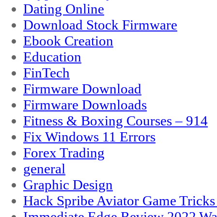
Dating Online
Download Stock Firmware
Ebook Creation
Education
FinTech
Firmware Download
Firmware Downloads
Fitness & Boxing Courses – 914
Fix Windows 11 Errors
Forex Trading
general
Graphic Design
Hack Spribe Aviator Game Trick
Immediate Edge Review 2022 War