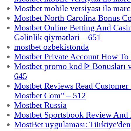
Mostbet mobile versiyası ilə mər
Mostbet North Carolina Bonus Cod
Mostbet Online Betting And Casino
Gəlinlik qiymətləri – 651
mostbet ozbekistonda
Mostbet Private Account How To 
Mostbet promo kod ᐈ Bonusları 
645
Mostbet Reviews Read Customer 
Mostbet Com" – 512
Mostbet Russia
Mostbet Sportsbook Review And
MostBet uygulaması: Türkiye'den 