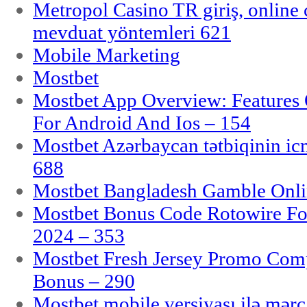
Metropol Casino TR giriş, online c
mevduat yöntemleri 621
Mobile Marketing
Mostbet
Mostbet App Overview: Features 
For Android And Ios – 154
Mostbet Azərbaycan tətbiqinin i
688
Mostbet Bangladesh Gamble Onlin
Mostbet Bonus Code Rotowire For
2024 – 353
Mostbet Fresh Jersey Promo Co
Bonus – 290
Mostbet mobile versiyası ilə mər