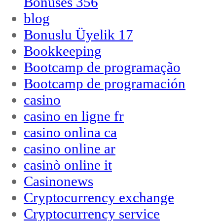
Bonuses 356
blog
Bonuslu Üyelik 17
Bookkeeping
Bootcamp de programação
Bootcamp de programación
casino
casino en ligne fr
casino onlina ca
casino online ar
casinò online it
Casinonews
Cryptocurrency exchange
Cryptocurrency service