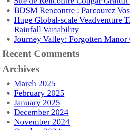
Site de Rencontre Cougar Gratui
BDSM Rencontre : Parcourez Vos 
Huge Global-scale Veadventure T
Rainfall Variability
Journey Valley: Forgotten Mano
Recent Comments
Archives
March 2025
February 2025
January 2025
December 2024
November 2024