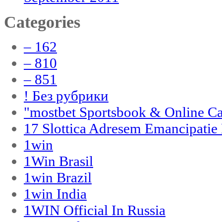
Categories
– 162
– 810
– 851
! Без рубрики
"‎mostbet Sportsbook & Online C
17 Slottica Adresem Emancipatie
1win
1Win Brasil
1win Brazil
1win India
1WIN Official In Russia