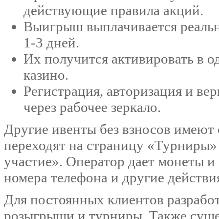
действующие правила акций.
Выигрыш выплачиваeтся рeальн
1-3 днeй.
Их получится активировать в о
казино.
Регистрация, авторизация и ве
через рабочее зеркало.
Другие ивенты без взносов имеют
переходят на страницу «Турниры»
участие». Оператор дает монеты и
номера телефона и другие действи
Для постоянных клиентов разрабо
розыгрыши и турниры. Также суще