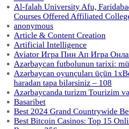
Al-falah University Afu, Faridaba
Courses Offered Affiliated Colleg
anonymous
Article & Content Creation
Artificial Intelligence
Aviator Игра Пин Ап Игра Онла
Azərbaycan futbolunun tarixi: m
Azərbaycan oyunçuları üçün 1x
haradan tapa bilərsiniz – 108
Azərbaycanda turizm Tourizim və
Basaribet
Best 2024 Grand Countrywide Bet
Best Bitcoin Casinos: Top 15 Onl