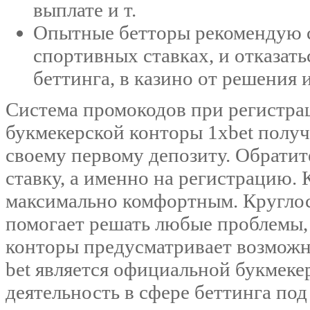
выплате и т.
Опытные бетторы рекомендую с
спортивных ставках, и отказатьс
беттинга, в казино от решения 
Система промокодов при регистра
букмекерской конторы 1xbet полу
своему первому депозиту. Обратит
ставку, а именно на регистрацию. 
максимально комфортным. Кругло
помогает решать любые проблемы,
конторы предусматривает возможно
bet является официальной букмек
деятельность в сфере беттинга по