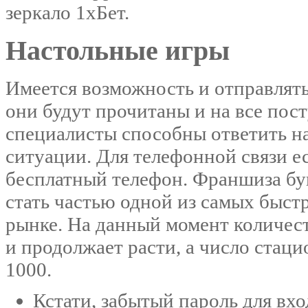
зеркало 1xБет.
Настольные игры
Имеется возможность и отправлять
они будут прочитаны и на все по
специалисты способны ответить н
ситуации. Для телефонной связи е
бесплатный телефон. Франшиза бу
стать частью одной из самых быст
рынке. На данный момент количест
и продолжает расти, а число стац
1000.
Кстати, забытый пароль для вхо