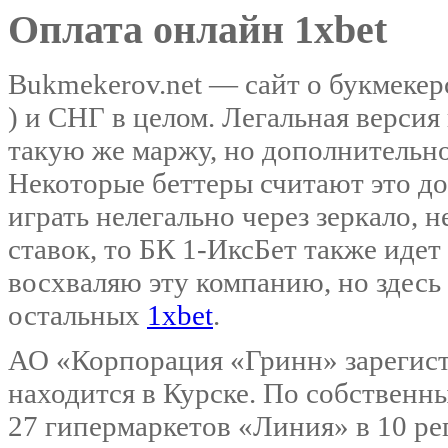
Оплата онлайн 1xbet
Bukmekerov.net — сайт о букмекер
) и СНГ в целом. Легальная верси
такую же маржу, но дополнительн
Некоторые беттеры считают это д
играть нелегально через зеркало, н
ставок, то БК 1-ИксБет также идет 
восхваляю эту компанию, но здесь
остальных
1xbet
.
АО «Корпорация «Гринн» зарегист
находится в Курске. По собственн
27 гипермаркетов «Линия» в 10 р