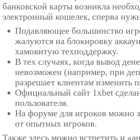
банковской карты возникла необх
электронный кошелек, сперва нужн
Подавляющее большинство игро
жалуются на блокировку аккаунт
хамовитую техподдержку.
В тех случаях, когда вывод ден
невозможен (например, при деп
разрешает клиентам изменить п
Официальный сайт 1xbet сдела
пользователя.
На форуме для игроков можно з
от опытных игроков.
Также здесь можно встретить и «ан