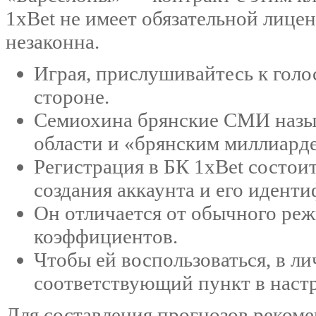
1xBet не имеет обязательной лице
незаконна.
Играя, прислушивайтесь к голос
стороне.
Семиохина брянские СМИ назы
области и «брянским миллиард
Регистрация в БК 1xBet состоит
создания аккаунта и его идент
Он отличается от обычного реж
коэффициентов.
Чтобы ей воспользоваться, в л
соответствующий пункт в наст
Для составления прогнозов реком