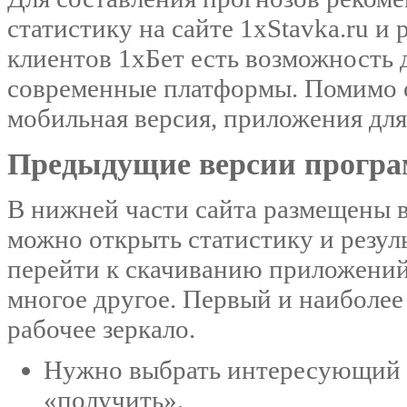
статистику на сайте 1xStavka.ru и
клиентов 1xБет есть возможность д
современные платформы. Помимо о
мобильная версия, приложения для 
Предыдущие версии прогр
В нижней части сайта размещены 
можно открыть статистику и резул
перейти к скачиванию приложений,
многое другое. Первый и наиболее
рабочее зеркало.
Нужно выбрать интересующий «
«получить».