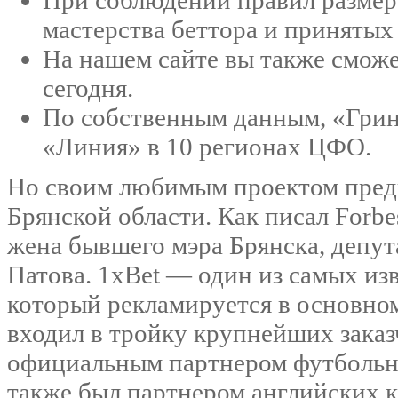
При соблюдении правил размер 
мастерства беттора и принятых
На нашем сайте вы также сможе
сегодня.
По собственным данным, «Грин
«Линия» в 10 регионах ЦФО.
Но своим любимым проектом пред
Брянской области. Как писал Forbes
жена бывшего мэра Брянска, депу
Патова. 1xBet — один из самых из
который рекламируется в основном
входил в тройку крупнейших заказ
официальным партнером футбольно
также был партнером английских 