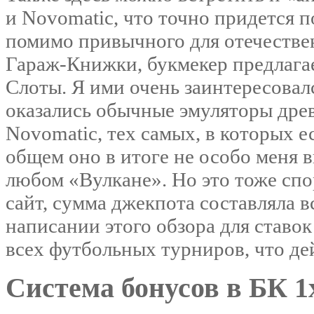
и Novomatic, что точно придется 
помимо привычного для отечестве
Гараж-Книжки, букмекер предлага
Слоты. Я ими очень заинтересовалс
оказались обычные эмуляторы древ
Novomatic, тех самых, в которых е
общем оно в итоге не особо меня в
любом «Вулкане». Но это тоже спо
сайт, сумма джекпота составляла в
написании этого обзора для ставо
всех футбольных турниров, что де
Система бонусов в БК 1