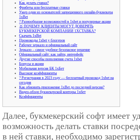
Как делать ставки?
Фрибеты или бесплатные ставки
Умер один из основателей запрещенного онлайн-букмекера
1xBet
? Разнообразие возможностей в 1xbet и популярные акции
🥇 ПОЧЕМУ КЛИЕНТЫ МОГУТ ДОВЕРЯТЬ
БУКМЕКЕРСКОЙ КОМПАНИИ 1XСТАВКА?
Скачать 1xBet
Промокоды 1xbet у блогеров
Рабочее зеркало и официальный сайт
Зеркало – самое удобное безопасное решение
Официальный сайт: как зайти, интерфейс
Другие способы пополнения счета 1xbet
Бонусы и акции
Мобильная версия БК 1хБет
Высокие коэффициенты
? Регистрация в 2023 году — бесплатный промокод 1xbet на
сегодня
Как обновить приложение 1xBet до последней версии?
Видео-обзор букмекерской конторы 1хбет
Коэффициенты
Далее, букмекерский софт имеет у
возможность делать ставки посред
в ней ставки, необходимо зарегист