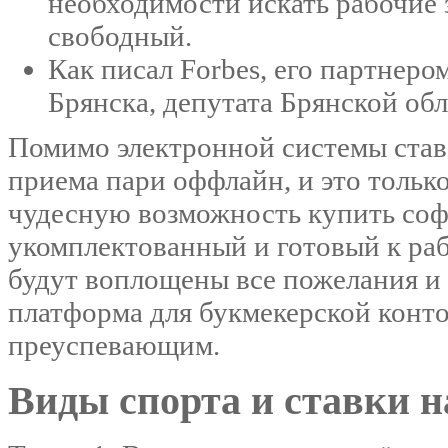
необходимости искать рабочие 
свободный.
Как писал Forbes, его партнеро
Брянска, депутата Брянской об
Помимо электронной системы став
приема пари оффлайн, и это только
чудесную возможность купить соф
укомплектованный и готовый к раб
будут воплощены все пожелания и
платформа для букмекерской конт
преуспевающим.
Виды спорта и ставки н