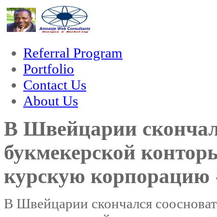
 forum
hacklink
film izle
hacklink
Referral Program
Portfolio
Contact Us
About Us
В Швейцарии скончал
букмекерской контор
курскую корпорацию
В Швейцарии скончался соосноват