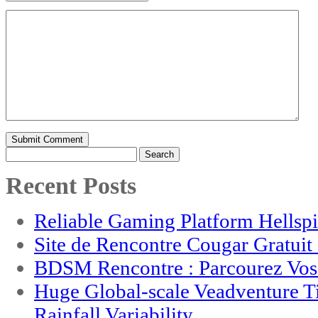
Search
for:
Recent Posts
Reliable Gaming Platform Hellsp
Site de Rencontre Cougar Gratui
BDSM Rencontre : Parcourez Vos 
Huge Global-scale Veadventure T
Rainfall Variability