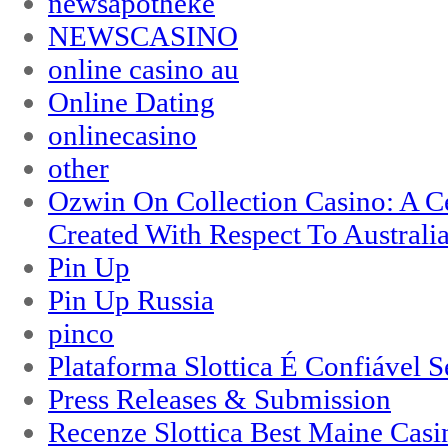
newsapotheke
NEWSCASINO
online casino au
Online Dating
onlinecasino
other
Ozwin On Collection Casino: A Ce
Created With Respect To Australia
Pin Up
Pin Up Russia
pinco
Plataforma Slottica É Confiável 
Press Releases & Submission
Recenze Slottica Best Maine Casi