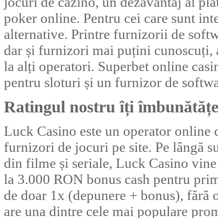
jocuri de cazino, un dezavantaj al pla
poker online. Pentru cei care sunt inte
alternative. Printre furnizorii de sof
dar și furnizori mai puțini cunoscuți, 
la alți operatori. Superbet online cas
pentru sloturi și un furnizor de softw
Ratingul nostru îți îmbunătățe
Luck Casino este un operator online 
furnizori de jocuri pe site. Pe lângă su
din filme și seriale, Luck Casino vin
la 3.000 RON bonus cash pentru primel
de doar 1x (depunere + bonus), fără o
are una dintre cele mai populare promo