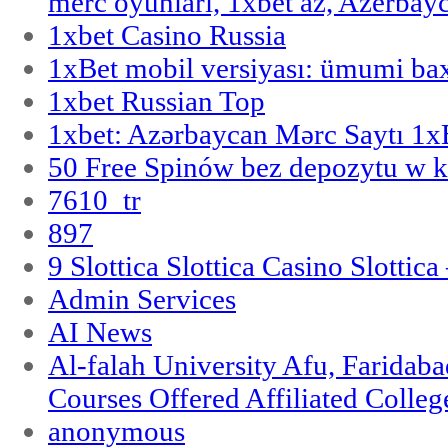
merc oyunlari, 1xbet az, Azerbayc
1xbet Casino Russia
1xBet mobil versiyası: ümumi bax
1xbet Russian Top
1xbet: Azərbaycan Mərc Saytı 1
50 Free Spinów bez depozytu w k
7610_tr
897
9 Slottica Slottica Casino Slottica
Admin Services
AI News
Al-falah University Afu, Faridaba
Courses Offered Affiliated Colleg
anonymous