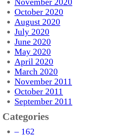
November 2020
October 2020
August 2020
July 2020
June 2020
May 2020
April 2020
March 2020
November 2011
October 2011
September 2011
Categories
– 162