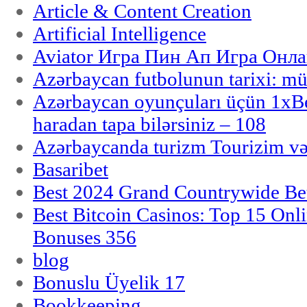
Article & Content Creation
Artificial Intelligence
Aviator Игра Пин Ап Игра Онла
Azərbaycan futbolunun tarixi: m
Azərbaycan oyunçuları üçün 1x
haradan tapa bilərsiniz – 108
Azərbaycanda turizm Tourizim və
Basaribet
Best 2024 Grand Countrywide Bet
Best Bitcoin Casinos: Top 15 Onl
Bonuses 356
blog
Bonuslu Üyelik 17
Bookkeeping