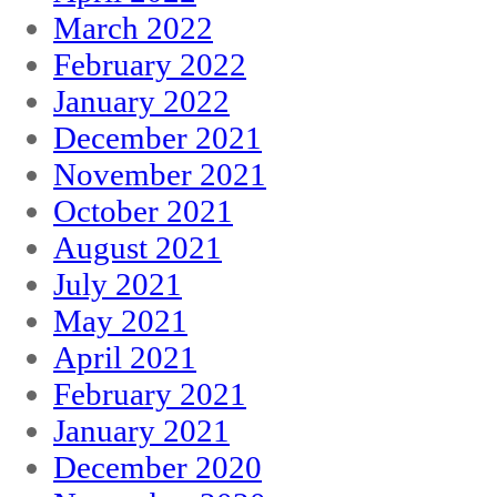
March 2022
February 2022
January 2022
December 2021
November 2021
October 2021
August 2021
July 2021
May 2021
April 2021
February 2021
January 2021
December 2020