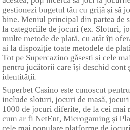
gestionezi bugetul tău cu grijă și să jo
bine. Meniul principal din partea de su
la categoriile de jocuri (ex. Sloturi, 
multe metode de plată, cu atât îți ofe
ai la dispoziție toate metodele de plată
Tot pe Supercazino găsești și cele m
pentru jucătorii care își deschid cont 
identității.
Superbet Casino este cunoscut pentru 
include sloturi, jocuri de masă, jocuri
1000 de jocuri diferite, de la cei mai
cum ar fi NetEnt, Microgaming și Pla
cele mai populare platforme de jocur