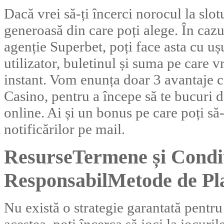
Dacă vrei să-ți încerci norocul la slot
generoasă din care poți alege. În cazu
agenție Superbet, poți face asta cu u
utilizator, buletinul și suma pe care vr
instant. Vom enunța doar 3 avantaje c
Casino, pentru a începe să te bucuri d
online. Ai și un bonus pe care poți să-
notificărilor pe mail.
ResurseTermene și Condi
ResponsabilMetode de Pl
Nu există o strategie garantată pentru 
acestea, poți încerca să joci la jocuri