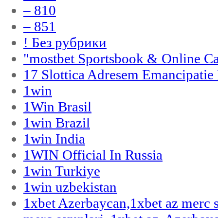
– 810
– 851
! Без рубрики
"‎mostbet Sportsbook & Online C
17 Slottica Adresem Emancipatie
1win
1Win Brasil
1win Brazil
1win India
1WIN Official In Russia
1win Turkiye
1win uzbekistan
1xbet Azerbaycan,1xbet az merc 