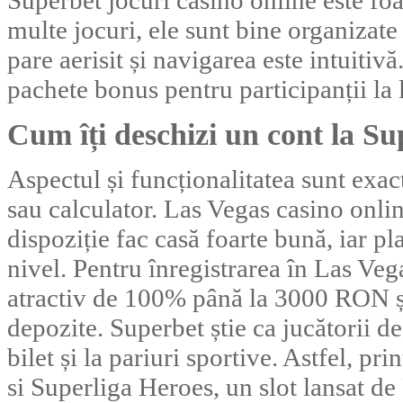
Superbet jocuri casino online este foa
multe jocuri, ele sunt bine organizate î
pare aerisit și navigarea este intuitiv
pachete bonus pentru participanții la 
Cum îți deschizi un cont la Su
Aspectul și funcționalitatea sunt exac
sau calculator. Las Vegas casino onlin
dispoziție fac casă foarte bună, iar pl
nivel. Pentru înregistrarea în Las Ve
atractiv de 100% până la 3000 RON și 
depozite. Superbet știe ca jucătorii 
bilet și la pariuri sportive. Astfel, p
si Superliga Heroes, un slot lansat de