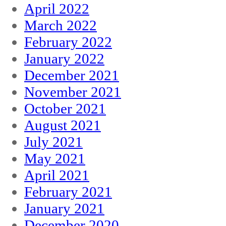
April 2022
March 2022
February 2022
January 2022
December 2021
November 2021
October 2021
August 2021
July 2021
May 2021
April 2021
February 2021
January 2021
December 2020