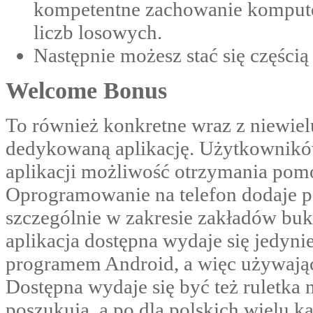
kompetentne zachowanie komputer
liczb losowych.
Następnie możesz stać się częścią 
Welcome Bonus
To również konkretne wraz z niewie
dedykowaną aplikację. Użytkownikó
aplikacji możliwość otrzymania pomo
Oprogramowanie na telefon dodaje p
szczególnie w zakresie zakładów buk
aplikacja dostępna wydaje się jedyni
programem Android, a więc używając 
Dostępna wydaje się być też ruletka
poszukują, a po dla polskich wielu k