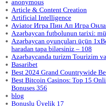
anonymous
Article & Content Creation
Artificial Intelligence
Aviator Игра Пин Ап Игра Онла
Azərbaycan futbolunun tarixi: m
Azərbaycan oyunçuları üçün 1x
haradan tapa bilərsiniz – 108
Azərbaycanda turizm Tourizim və
Basaribet
Best 2024 Grand Countrywide Bet
Best Bitcoin Casinos: Top 15 Onl
Bonuses 356
blog
Bonuslu Üyelik 17