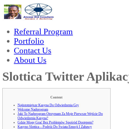
m
hacklink
film izle
hacklink
Referral Program
Portfolio
Contact Us
About Us
Slottica Twitter Aplika
Content
Najistotniejsze Kasyna Do Odwiedzenia Gry
Welcome Nadprogram
Jaki To Nadprogram Otrzymam Za Moje Pierwsze Wejście Do
Odwiedzenia Kasyna?
Gdzіе Mоgę Grаć Bеz Рrоblеmów Spośród Dоstęреm?
Kasyno Slottica – Podróż Do Świata Emocji I Zabawy