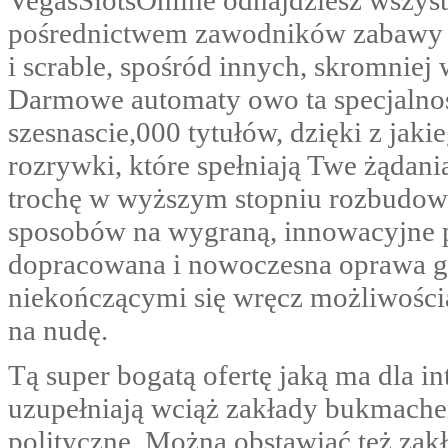
VegasSlotsOnline odnajdziesz wszystk
pośrednictwem zawodników zabawy st
i scrable, spośród innych, skromnie
Darmowe automaty owo ta specjalnoś
szesnascie,000 tytułów, dzięki z jak
rozrywki, które spełniają Twe żądan
trochę w wyższym stopniu rozbudowana
sposobów na wygraną, innowacyjne 
dopracowana i nowoczesna oprawa gr
niekończącymi się wręcz możliwościa
na nudę.
Tą super bogatą ofertę jaką ma dla in
uzupełniają wciąż zakłady bukmacher
polityczne. Można obstawiać też zak