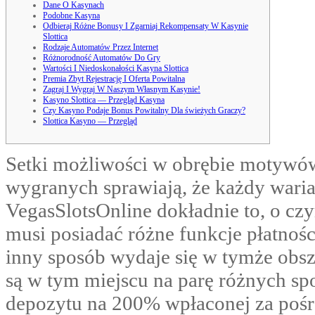
Dane O Kasynach
Podobne Kasyna
Odbieraj Różne Bonusy I Zgarniaj Rekompensaty W Kasynie
Slottica
Rodzaje Automatów Przez Internet
Różnorodność Automatów Do Gry
Wartości I Niedoskonałości Kasyna Slottica
Premia Zbyt Rejestrację I Oferta Powitalna
Zagraj I Wygraj W Naszym Własnym Kasynie!
Kasyno Slottica — Przegląd Kasyna
Czy Kasyno Podaje Bonus Powitalny Dla świeżych Graczy?
Slottica Kasyno — Przegląd
Setki możliwości w obrębie motywów 
wygranych sprawiają, że każdy waria
VegasSlotsOnline dokładnie to, o cz
musi posiadać różne funkcje płatnośc
inny sposób wydaje się w tymże obs
są w tym miejscu na parę różnych s
depozytu na 200% wpłaconej za pośr