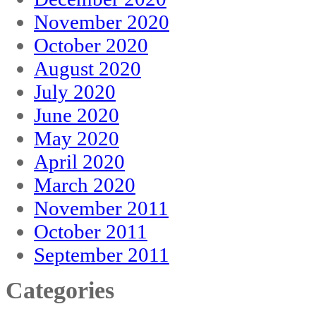
November 2020
October 2020
August 2020
July 2020
June 2020
May 2020
April 2020
March 2020
November 2011
October 2011
September 2011
Categories