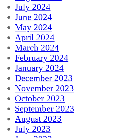
July 2024
June 2024
May 2024
April 2024
March 2024
February 2024
January 2024
December 2023
November 2023
October 2023
September 2023
August 2023
July 2023