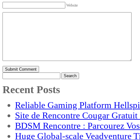
Website
Search
for:
Recent Posts
Reliable Gaming Platform Hellsp
Site de Rencontre Cougar Gratui
BDSM Rencontre : Parcourez Vos 
Huge Global-scale Veadventure T