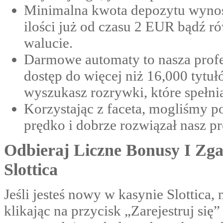
Minimalna kwota depozytu wynos
ilości już od czasu 2 EUR bądź r
walucie.
Darmowe automaty to nasza prof
dostęp do więcej niż 16,000 tytu
wyszukasz rozrywki, które spełn
Korzystając z faceta, mogliśmy 
prędko i dobrze rozwiązał nasz p
Odbieraj Liczne Bonusy I Zg
Slottica
Jeśli jesteś nowy w kasynie Slottica
klikając na przycisk „Zarejestruj się