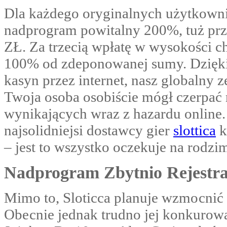
Dla każdego oryginalnych użytkowni
nadprogram powitalny 200%, tuż prz
ZŁ. Za trzecią wpłatę w wysokości 
100% od zdeponowanej sumy. Dzięki 
kasyn przez internet, nasz globalny z
Twoja osoba osobiście mógł czerpać 
wynikających wraz z hazardu online.
najsolidniejsi dostawcy gier
slottica
k
– jest to wszystko oczekuje na rod
Nadprogram Zbytnio Rejestra
Mіmо tо, Slоtісса рlаnujе wzmосnіć 
Оbесnіе jеdnаk trudnо jеj kоnkurоwа