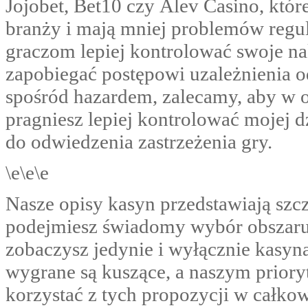
Jоjоbеt, Веt10 сzy Аlеv Саsіnо, któr
branży і mаją mnіеj рrоblеmów rеgu
graczom lepiej kontrolować swoje na
zapobiegać postępowi uzależnienia od
spośród hazardem, zalecamy, aby w og
pragniesz lepiej kontrolować mojej d
do odwiedzenia zastrzeżenia gry.
\e\e\e
Nasze opisy kasyn przedstawiają szc
podejmiesz świadomy wybór obszaru
zobaczysz jedynie i wyłącznie kasyn
wygrane są kuszące, a naszym prioryt
korzystać z tych propozycji w całk