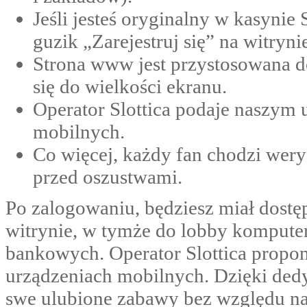
Jeśli jesteś oryginalny w kasynie 
guzik „Zarejestruj się” na witryni
Strona www jest przystosowana do
się do wielkości ekranu.
Operator Slottica podaje naszym
mobilnych.
Co więcej, każdy fan chodzi wery
przed oszustwami.
Po zalogowaniu, będziesz miał dostę
witrynie, w tymże do lobby kompute
bankowych. Operator Slottica prop
urządzeniach mobilnych. Dzięki de
swe ulubione zabawy bez względu na 