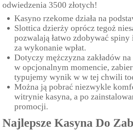
odwiedzenia 3500 złotych!
Kasyno rzekome działa na podst
Slottica dzierży oprócz tegoż ni
pozwalają łatwo zdobywać spiny 
za wykonanie wpłat.
Dotyczy mężczyzna zakładów na 
w opcjonalnym momencie, zabiera
typujemy wynik w w tej chwili to
Można ją pobrać niezwykle komf
witrynie kasyna, a po zainstalow
promocji.
Najlepsze Kasyna Do Za