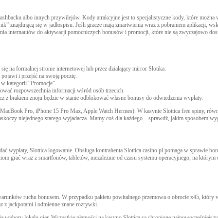
hbacku albo innych przywilejów. Kody atrakcyjne jest to specjalistyczne kody, które można w
k” znajdującą się w jadłospisu. Jeśli gracze mają zmartwienia wraz z pobraniem aplikacji, ws
nia internautów do aktywacji pomocniczych bonusów i promocji, które nie są zwyczajowo dos
ię na formalnej stronie internetowej lub przez działający mirror Slotika.
 pojawi i przejść na swoją pocztę.
 w kategorii “Promocje”.
tować rozpowszechnia informacji wśród osób trzecich.
acz z brakiem znoju będzie w stanie odblokować własne bonusy do odwiedzenia wypłaty.
(MacBook Pro, iPhone 15 Pro Max, Apple Watch Hermes). W kasynie Slottica free spiny, równoc
 zaskoczy niejednego starego wyjadacza. Mamy coś dla każdego – sprawdź, jakim sposobem w
żądać wypłaty, Slottica logowanie. Obsługa kontrahenta Slottica casino pl pomaga w sprawie bon
om grać wraz z smartfonów, tabletów, niezależnie od czasu systemu operacyjnego, na którym dz
arunków ruchu bonusem. W przypadku pakietu powitalnego przemowa o obrocie x45, który wy
 z jackpotami i odmienne znane rozrywki.
 wyboru lokalu gier. Wszystkie płatności na kasyno Slottica są chronione najnowocześniejsz