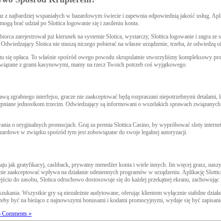
raz z najbardziej wspaniałych w hazardowym świecie i zapewnia odpowiednią jakość usług. Apli
gą brać udział po Slottica logowanie się i zasileniu konta.
dbiorca zarejestrował już kierunek na systemie Slotica, wystarczy, Slottica logowanie i zagra z
dwiedzający Slotica nie muszą niczego pobierać na własne urządzenie, trzeba, że odwiedzą ofi
stu się opłaca. To właśnie spośród owego powodu skrupulatnie stworzyliśmy kompleksowy p
e związane z grami kasynowymi, mamy na rzecz Twoich potrzeb coś wyjątkowego.
awą zgrabnego interfejsu, gracze nie zaakceptować będą rozpraszani niepotrzebnymi detalami, l
ępniane jednostkom trzecim. Odwiedzający są informowani o wszelakich sprawach związanych z
ia o oryginalnych promocjach. Graj za premia Slottica Casino, by wypróbować sloty interne
zardowe w związku spośród tym jest zobowiązane do swoje legalnej autoryzacji.
zaju jak gratyfikacyj, cashback, prywatny menedżer konta i wiele innych. Im więcej grasz, n
 nie zaakceptować wpływa na działanie odmiennych programów w urządzeniu. Aplikację Slottic
ściu do zasobu, Slotica odruchowo dostosowuje się do każdej przekątnej ekranu, zachowując 
zukania. Wszystkie gry są niezależnie audytowane, oferując klientom wyłącznie stabilne dział
y być na bieżąco z najnowszymi bonusami i kodami promocyjnymi, wydaje się być zapisanie s
 Comments »