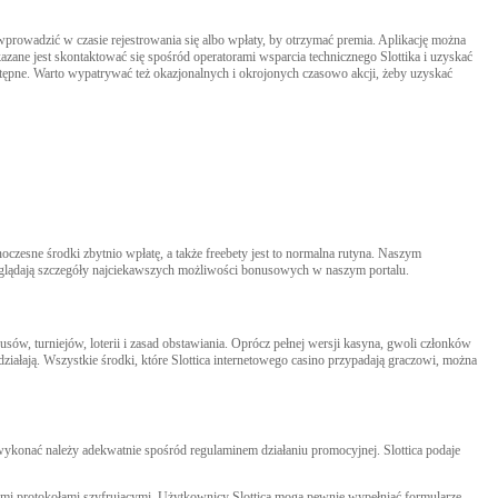
prowadzić w czasie rejestrowania się albo wpłaty, by otrzymać premia. Aplikację można
kazane jest skontaktować się spośród operatorami wsparcia technicznego Slottika i uzyskać
tępne. Warto wypatrywać też okazjonalnych i okrojonych czasowo akcji, żeby uzyskać
zesne środki zbytnio wpłatę, a także freebety jest to normalna rutyna. Naszym
yglądają szczegóły najciekawszych możliwości bonusowych w naszym portalu.
usów, turniejów, loterii i zasad obstawiania. Oprócz pełnej wersji kasyna, gwoli członków
iałają. Wszystkie środki, które Slottica internetowego casino przypadają graczowi, można
konać należy adekwatnie spośród regulaminem działaniu promocyjnej. Slottica podaje
ymi protokołami szyfrującymi. Użytkownicy Slottica mogą pewnie wypełniać formularze,