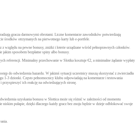
nagradzają gracza darmowymi obrotami. Liczne komentarze zawodników potwierdzają
ie środków otrzymanych na pierwotnego karty lub e-portfele.
az z względu na pewne bonusy, zniżki i loterie urządzane wśród pełnoprawnych członków.
ie jakim sposobem bezpłatne spiny albo bonusy.
ych referencji. Minimalny przechowanie w Slotika kosztuje €2, a minimalne żądanie wypłaty
tęp do odwiedzenia hazardu. W jakimś sytuacji uczestnicy muszą skorzystać z zwierciadła
ągu 1-3 dzionki. Często pełnomocnicy klubu odpowiadają na komentarze i testowania
 przyspieszyć ich reakcję na odwiedzających stronę.
wiedzenia uzyskania bonusu w Slottica może się różnić w zależności od momentu
 niskim pułapie, dzięki dlaczego każdy gracz bez znoju będzie w dzieje odblokować swoje
wania.