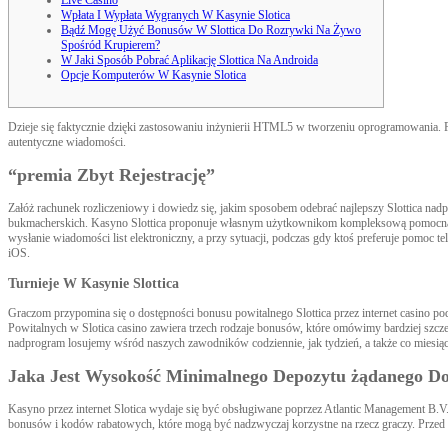
Live Casino
Wpłata I Wypłata Wygranych W Kasynie Slotica
Bądź Mogę Użyć Bonusów W Slottica Do Rozrywki Na Żywo
Spośród Krupierem?
W Jaki Sposób Pobrać Aplikację Slottica Na Androida
Opcje Komputerów W Kasynie Slotica
Dzieje się faktycznie dzięki zastosowaniu inżynierii HTML5 w tworzeniu oprogramowania. Po
autentyczne wiadomości.
“premia Zbyt Rejestrację”
Załóż rachunek rozliczeniowy i dowiedz się, jakim sposobem odebrać najlepszy Slottica n
bukmacherskich. Kasyno Slottica proponuje własnym użytkownikom kompleksową pomocną d
wysłanie wiadomości list elektroniczny, a przy sytuacji, podczas gdy ktoś preferuje pomoc
iOS.
Turnieje W Kasynie Slottica
Graczom przypomina się o dostępności bonusu powitalnego Slottica przez internet casino po
Powitalnych w Slotica casino zawiera trzech rodzaje bonusów, które omówimy bardziej szcze
nadprogram losujemy wśród naszych zawodników codziennie, jak tydzień, a także co miesi
Jaka Jest Wysokość Minimalnego Depozytu żądanego D
Kasyno przez internet Slotica wydaje się być obsługiwane poprzez Atlantic Management B.V
bonusów i kodów rabatowych, które mogą być nadzwyczaj korzystne na rzecz graczy. Przed