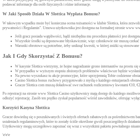
podawać informacje dla osób fizycznych i różne informacje.
W Jaki Sposób Działa W Slottica Wypłata Bonusu?
W takowym wypadku może być konieczna ocena tożsamości w klubie Slottica, która zezwoli p
prywatności i Regulamin”. Umowa użytkownika jest dostępna na formalnej stronie www www
Jeśli gracz posiada wątpliwości, bądź niezbędna mu procedura płatności jest dost
Wszystkie środki są deponowane błyskawicznie, więc członkowie nie muszą czekać 
Warunki obrotowe są potrzebne, żeby uniknąć kwestii, w której zniżki są stosowan
Jak I Gdy Skorzystać Z Bonusu?
W kasynie Slottica wierzymy, że hojne nagradzanie grono internautów na prostu się 
W przypadku w wyższym stopniu złożonych problemów właściwsze będzie wysłanie wiad
Na pewno wyszukasz tu akcje promocyjne, które uprzyjemnią Tobie codzienne obs
Casino Slottica bonus ruchowy przygotowało z myślą o każdego entuzjastach obstaw
Gracze Slottica com muszą doładować swe rachunek rozliczeniowy kwotami €10, €25, 
Po rejestracji na stronie www Slottica Casino użytkownicy mają dostęp do każdego możliwoś
odłożyć rejestrację. Zasób ten prędko zyskał popularność wśród zawodników, oferując wyłąc
Korzyści Kasyna Slottica
Gracze dowiedzą się o poszukiwanych i świeżych ofertach rabatowych za pośrednictwem ban
ustaleniach regulaminowych, które to zostały ściśle określone gwoli poszczególnych działa
Użytkownicy mogą szczegółowo zapoznać się wraz z wszystkimi pakietu powitalnego niuansam
\e\e\e