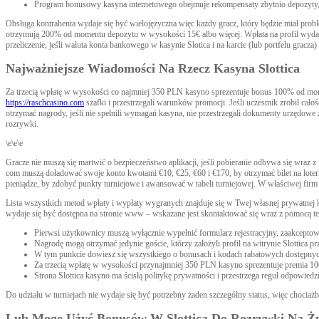
Program bonusowy kasyna internetowego obejmuje rekompensaty zbytnio depozyty, tur
Obsługa kontrahenta wydaje się być wielojęzyczna więc każdy gracz, który będzie miał prob
otrzymują 200% od momentu depozytu w wysokości 15€ albo więcej. Wpłata na profil wydaje 
przeliczenie, jeśli waluta konta bankowego w kasynie Slotica i na karcie (lub portfelu gracza
Najważniejsze Wiadomości Na Rzecz Kasyna Slottica
Za trzecią wpłatę w wysokości co najmniej 350 PLN kasyno sprezentuje bonus 100% od momentu
https://raschcasino.com
szafki i przestrzegali warunków promocji. Jeśli uczestnik zrobił ca
otrzymać nagrody, jeśli nie spełnili wymagań kasyna, nie przestrzegali dokumenty urzędowe 
rozrywki.
\e\e\e
Gracze nie muszą się martwić o bezpieczeństwo aplikacji, jeśli pobieranie odbywa się wraz z 
com muszą doładować swoje konto kwotami €10, €25, €60 i €170, by otrzymać bilet na loterię
pieniądze, by zdobyć punkty turniejowe i awansować w tabeli turniejowej. W właściwej firm w
Lista wszystkich metod wpłaty i wypłaty wygranych znajduje się w Twej własnej prywatnej k
wydaje się być dostępna na stronie www – wskazane jest skontaktować się wraz z pomocą te
Pierwsi użytkownicy muszą wyłącznie wypełnić formularz rejestracyjny, zaakceptowa
Nagrodę mogą otrzymać jedynie goście, którzy założyli profil na witrynie Slottica prz
W tym punkcie dowiesz się wszystkiego o bonusach i kodach rabatowych dostępnych
Za trzecią wpłatę w wysokości przynajmniej 350 PLN kasyno sprezentuje premia 10
Strona Slottica kasyno ma ścisłą politykę prywatności i przestrzega reguł odpowiedz
Do udziału w turniejach nie wydaje się być potrzebny żaden szczególny status, więc chociaż
Lub Mogę Użyć Bonusów W Slottica Do Rozrywki Na Ż