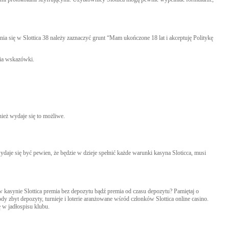
 się w Slottica 38 należy zaznaczyć grunt “Mam ukończone 18 lat i akceptuję Politykę
cia wskazówki.
ież wydaje się to możliwe.
daje się być pewien, że będzie w dzieje spełnić każde warunki kasyna Sloticca, musi
kasynie Slottica premia bez depozytu bądź premia od czasu depozytu? Pamiętaj o
 zbyt depozyty, turnieje i loterie aranżowane wśród członków Slottica online casino.
 w jadłospisu klubu.