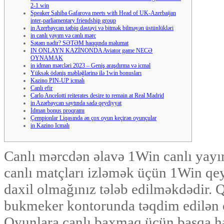
2-1 win
Speaker Sahiba Gafarova meets with Head of UK-Azerbaijan
inter-parliamentary friendship group
in Azerbaycan tətbiq dəstəyi və bitmək bilməyən üstünlükləri
in canlı yayım və canlı mərc
Sətəm nədir? SƏTƏM haqqında məlumat
IN ONLAYN KAZİNONDA Aviator game NECƏ
OYNAMAK
in idman mərcləri 2023 – Geniş araşdırma və icmal
Yüksək ödəniş məbləğlərinə ilə 1win bonusları
Kazino PIN-UP icmalı
Canlı efir
Carlo Ancelotti reiterates desire to remain at Real Madrid
in Azərbaycan saytında sadə qeydiyyat
İdman bonus proqramı
Çempionlar Liqasında ən çox oyun keçirən oyunçular
in Kazino Icmalı
Canlı mərcdən əlavə 1Win canlı yayım
canlı matçları izləmək üçün 1Win qe
daxil olmağınız tələb edilməkdədir.
bukmeker kontorunda təqdim edilən 
Oyunlara canlı baxmaq üçün başqa hər