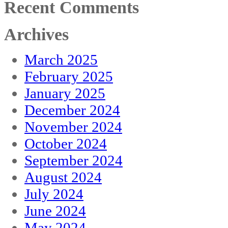
Recent Comments
Archives
March 2025
February 2025
January 2025
December 2024
November 2024
October 2024
September 2024
August 2024
July 2024
June 2024
May 2024