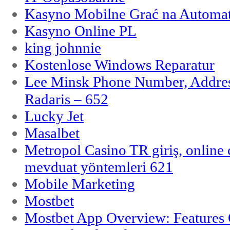
Kasyno Mobilne Grać na Automat
Kasyno Online PL
king johnnie
Kostenlose Windows Reparatur
Lee Minsk Phone Number, Address
Radaris – 652
Lucky Jet
Masalbet
Metropol Casino TR giriş, online c
mevduat yöntemleri 621
Mobile Marketing
Mostbet
Mostbet App Overview: Features 