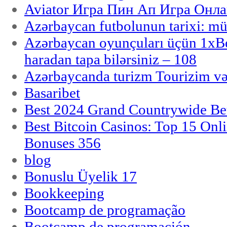
Aviator Игра Пин Ап Игра Онла
Azərbaycan futbolunun tarixi: m
Azərbaycan oyunçuları üçün 1x
haradan tapa bilərsiniz – 108
Azərbaycanda turizm Tourizim və
Basaribet
Best 2024 Grand Countrywide Bet
Best Bitcoin Casinos: Top 15 Onl
Bonuses 356
blog
Bonuslu Üyelik 17
Bookkeeping
Bootcamp de programação
Bootcamp de programación