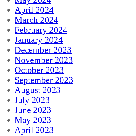
April 2024
March 2024
February 2024
January 2024
December 2023
November 2023
October 2023
September 2023
August 2023
July 2023
June 2023
May 2023
April 2023