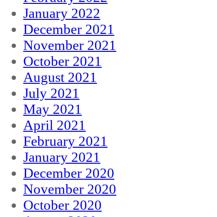
January 2022
December 2021
November 2021
October 2021
August 2021
July 2021
May 2021
April 2021
February 2021
January 2021
December 2020
November 2020
October 2020