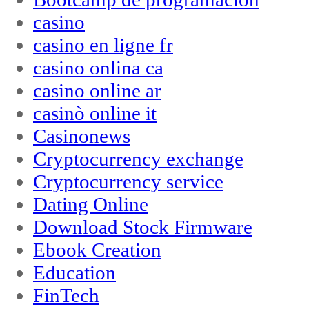
casino
casino en ligne fr
casino onlina ca
casino online ar
casinò online it
Casinonews
Cryptocurrency exchange
Cryptocurrency service
Dating Online
Download Stock Firmware
Ebook Creation
Education
FinTech