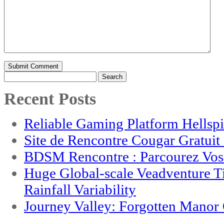
Search
for:
Recent Posts
Reliable Gaming Platform Hellsp
Site de Rencontre Cougar Gratui
BDSM Rencontre : Parcourez Vos 
Huge Global-scale Veadventure T
Rainfall Variability
Journey Valley: Forgotten Mano