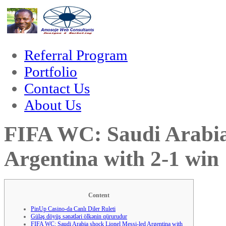
 forum
hacklink
film izle
hacklink
Referral Program
Portfolio
Contact Us
About Us
FIFA WC: Saudi Arabia
Argentina with 2-1 win
Content
PinUp Casino-da Canlı Diler Ruleti
Güləş döyüş sənətləri ölkənin qürurudur
FIFA WC: Saudi Arabia shock Lionel Messi-led Argentina with