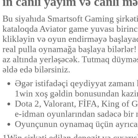
in canlı yayım və canlı m
Bu siyahıda Smartsoft Gaming şirkətin
kataloqda Aviator game yuvası birinci
klikləyin və oyun endirməyə başlayac
real pulla oynamağa başlaya bilərlər
az altında yerləşəcək. Tutmaq düyməs
əldə edə bilərsiniz.
Əgər istifadəçi qeydiyyat zamanı
1win xoş gəldin bonusundan kazin
Dota 2, Valorant, FİFA, King of 
e-idman oyunlarından sadəcə bir n
Oyunçunun oynamaq üçün ayrıca b
1Win şirkəti edilən depozit və çıxarış