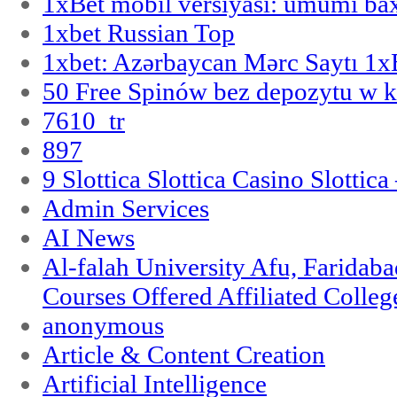
1xBet mobil versiyası: ümumi bax
1xbet Russian Top
1xbet: Azərbaycan Mərc Saytı 1
50 Free Spinów bez depozytu w k
7610_tr
897
9 Slottica Slottica Casino Slottica
Admin Services
AI News
Al-falah University Afu, Faridaba
Courses Offered Affiliated Colleg
anonymous
Article & Content Creation
Artificial Intelligence