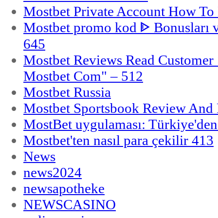
Mostbet Private Account How To 
Mostbet promo kod ᐈ Bonusları 
645
Mostbet Reviews Read Customer 
Mostbet Com" – 512
Mostbet Russia
Mostbet Sportsbook Review And
MostBet uygulaması: Türkiye'den 
Mostbet'ten nasıl para çekilir 413
News
news2024
newsapotheke
NEWSCASINO