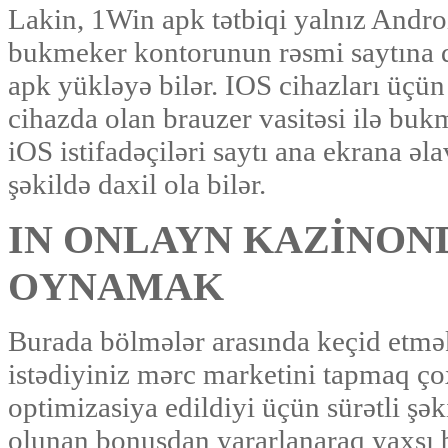
Lakin, 1Win apk tətbiqi yalnız Androi
bukmeker kontorunun rəsmi saytına da
apk yükləyə bilər. IOS cihazları üç
cihazda olan brauzer vasitəsi ilə bu
iOS istifadəçiləri saytı ana ekrana ə
şəkildə daxil ola bilər.
IN ONLAYN KAZİNONDA
OYNAMAK
Burada bölmələr arasında keçid etmə
istədiyiniz mərc marketini tapmaq çox
optimizasiya edildiyi üçün sürətli şəki
olunan bonusdan yararlanaraq yaxşı 