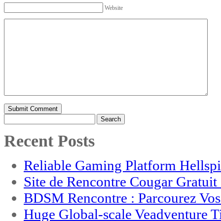
Website
Search
for:
Recent Posts
Reliable Gaming Platform Hellsp
Site de Rencontre Cougar Gratui
BDSM Rencontre : Parcourez Vos 
Huge Global-scale Veadventure T