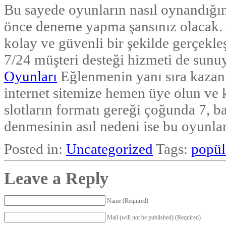
Bu sayede oyunların nasıl oynandığın
önce deneme yapma şansınız olacak. A
kolay ve güvenli bir şekilde gerçekleş
7/24 müşteri desteği hizmeti de sunu
Oyunları
Eğlenmenin yanı sıra kazanm
internet sitemize hemen üye olun ve k
slotların formatı gereği çoğunda 7, ba
denmesinin asıl nedeni ise bu oyunla
Posted in:
Uncategorized
Tags:
popül
Leave a Reply
Name (Required)
Mail (will not be published) (Required)