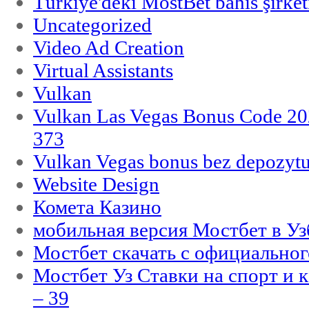
Türkiye'deki MostBet bahis şirket
Uncategorized
Video Ad Creation
Virtual Assistants
Vulkan
Vulkan Las Vegas Bonus Code 202
373
Vulkan Vegas bonus bez depozytu
Website Design
Комета Казино
мобильная версия Мостбет в Уз
Мостбет скачать с официального
Мостбет Уз Ставки на спорт и 
– 39