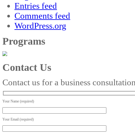
Entries feed
Comments feed
WordPress.org
Programs
Contact Us
Contact us for a business consultatio
Your Name (required)
Your Email (required)