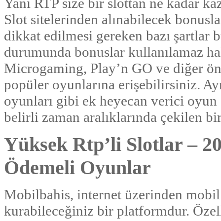
Yani RTP size bir slottan ne kadar kaz
Slot sitelerinden alınabilecek bonusla
dikkat edilmesi gereken bazı şartlar
durumunda bonuslar kullanılamaz hale 
Microgaming, Play’n GO ve diğer önde
popüler oyunlarına erişebilirsiniz. Ay
oyunları gibi ek heyecan verici oyun 
belirli zaman aralıklarında çekilen bi
Yüksek Rtp’li Slotlar – 
Ödemeli Oyunlar
Mobilbahis, internet üzerinden mobil 
kurabileceğiniz bir platformdur. Özel