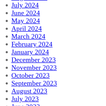
July 2024
June 2024
May 2024
April 2024
March 2024
February 2024
January 2024
December 2023
November 2023
October 2023
September 2023
August 2023
July 2023