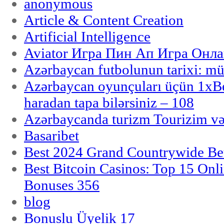
anonymous
Article & Content Creation
Artificial Intelligence
Aviator Игра Пин Ап Игра Онла
Azərbaycan futbolunun tarixi: m
Azərbaycan oyunçuları üçün 1x
haradan tapa bilərsiniz – 108
Azərbaycanda turizm Tourizim və
Basaribet
Best 2024 Grand Countrywide Bet
Best Bitcoin Casinos: Top 15 Onl
Bonuses 356
blog
Bonuslu Üyelik 17