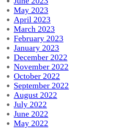
June 2023
May 2023
April 2023
March 2023
February 2023
January 2023
December 2022
November 2022
October 2022
September 2022
August 2022
July 2022
June 2022
May 2022