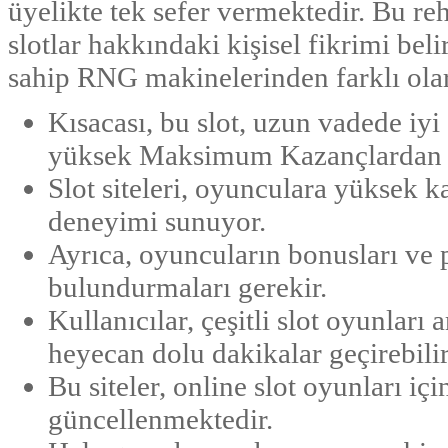
üyelikte tek sefer vermektedir. Bu re
slotlar hakkındaki kişisel fikrimi be
sahip RNG makinelerinden farklı olara
Kısacası, bu slot, uzun vadede iyi
yüksek Maksimum Kazançlardan bir
Slot siteleri, oyunculara yüksek k
deneyimi sunuyor.
Ayrıca, oyuncuların bonusları ve
bulundurmaları gerekir.
Kullanıcılar, çeşitli slot oyunları
heyecan dolu dakikalar geçirebilir
Bu siteler, online slot oyunları içi
güncellenmektedir.