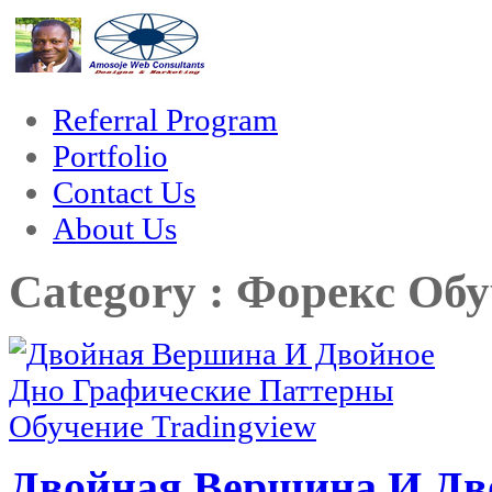
k forum
hacklink
film izle
hacklink
Referral Program
Portfolio
Contact Us
About Us
Category : Форекс Об
Двойная Вершина И Дв