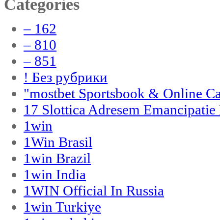
Categories
– 162
– 810
– 851
! Без рубрики
"‎mostbet Sportsbook & Online C
17 Slottica Adresem Emancipatie
1win
1Win Brasil
1win Brazil
1win India
1WIN Official In Russia
1win Turkiye