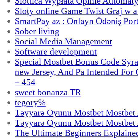
Slottica Wypłata Opinie Automat
Sloty online Game Twist Graj w 
SmartPay az : Onlayn Ödəniş Port
Sober living
Social Media Management
Software development
Special Mostbet Bonus Code Syra
new Jersey, And Pa Intended Fo
– 454
sweet bonanza TR
tegory%
Təyyarə Oyunu Mostbet Mostbet 
Təyyarə Oyunu Mostbet Mostbet 
The Ultimate Beginners Explaine