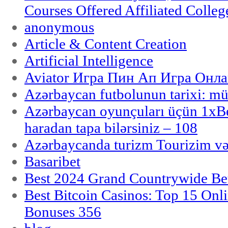
Courses Offered Affiliated Colleg
anonymous
Article & Content Creation
Artificial Intelligence
Aviator Игра Пин Ап Игра Онла
Azərbaycan futbolunun tarixi: m
Azərbaycan oyunçuları üçün 1x
haradan tapa bilərsiniz – 108
Azərbaycanda turizm Tourizim və
Basaribet
Best 2024 Grand Countrywide Bet
Best Bitcoin Casinos: Top 15 Onl
Bonuses 356