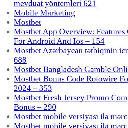
mevduat yöntemleri 621
Mobile Marketing
Mostbet
Mostbet App Overview: Features 
For Android And Ios – 154
Mostbet Azərbaycan tətbiqinin i
688
Mostbet Bangladesh Gamble Onlin
Mostbet Bonus Code Rotowire For
2024 – 353
Mostbet Fresh Jersey Promo Co
Bonus – 290
Mostbet mobile versiyası ilə mər
Mostbet mobile versiyası ilə mər