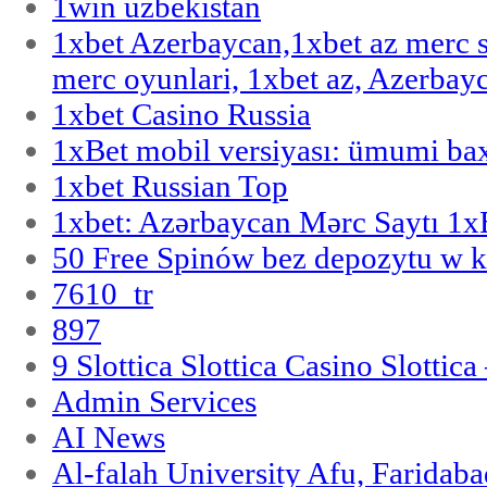
1win uzbekistan
1xbet Azerbaycan,1xbet az merc 
merc oyunlari, 1xbet az, Azerbayc
1xbet Casino Russia
1xBet mobil versiyası: ümumi bax
1xbet Russian Top
1xbet: Azərbaycan Mərc Saytı 1
50 Free Spinów bez depozytu w k
7610_tr
897
9 Slottica Slottica Casino Slottica
Admin Services
AI News
Al-falah University Afu, Faridaba