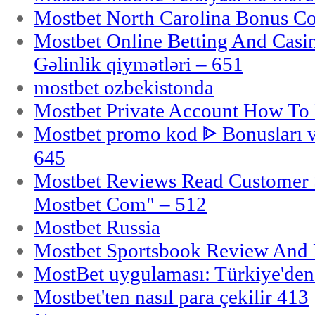
Mostbet North Carolina Bonus Cod
Mostbet Online Betting And Casino
Gəlinlik qiymətləri – 651
mostbet ozbekistonda
Mostbet Private Account How To 
Mostbet promo kod ᐈ Bonusları 
645
Mostbet Reviews Read Customer 
Mostbet Com" – 512
Mostbet Russia
Mostbet Sportsbook Review And
MostBet uygulaması: Türkiye'den 
Mostbet'ten nasıl para çekilir 413