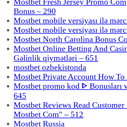
Mostbet Fresh Jersey Promo Co
Bonus – 290
Mostbet mobile versiyası ilə mər
Mostbet mobile versiyası ilə mər
Mostbet North Carolina Bonus Cod
Mostbet Online Betting And Casino
Gəlinlik qiymətləri – 651
mostbet ozbekistonda
Mostbet Private Account How To 
Mostbet promo kod ᐈ Bonusları 
645
Mostbet Reviews Read Customer 
Mostbet Com" – 512
Mostbet Russia