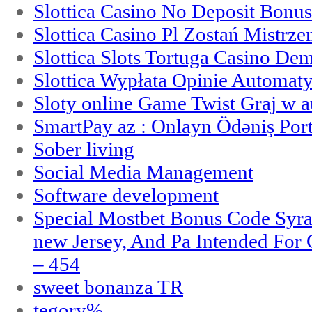
Slottica Casino No Deposit Bonu
Slottica Casino Pl Zostań Mistrz
Slottica Slots Tortuga Casino De
Slottica Wypłata Opinie Automat
Sloty online Game Twist Graj w 
SmartPay az : Onlayn Ödəniş Port
Sober living
Social Media Management
Software development
Special Mostbet Bonus Code Syra
new Jersey, And Pa Intended Fo
– 454
sweet bonanza TR
tegory%