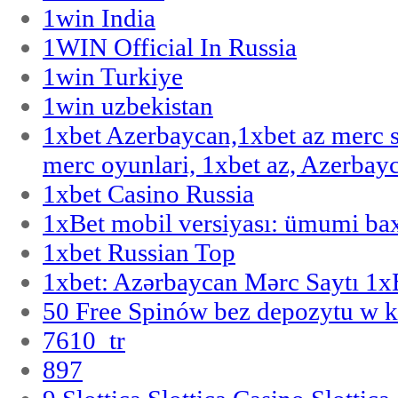
1win India
1WIN Official In Russia
1win Turkiye
1win uzbekistan
1xbet Azerbaycan,1xbet az merc 
merc oyunlari, 1xbet az, Azerbayc
1xbet Casino Russia
1xBet mobil versiyası: ümumi bax
1xbet Russian Top
1xbet: Azərbaycan Mərc Saytı 1
50 Free Spinów bez depozytu w k
7610_tr
897