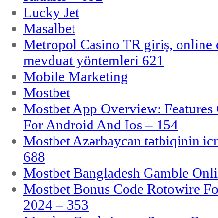
Lucky Jet
Masalbet
Metropol Casino TR giriş, online c
mevduat yöntemleri 621
Mobile Marketing
Mostbet
Mostbet App Overview: Features 
For Android And Ios – 154
Mostbet Azərbaycan tətbiqinin i
688
Mostbet Bangladesh Gamble Onlin
Mostbet Bonus Code Rotowire For
2024 – 353