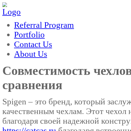
hacklink
Referral Program
Portfolio
Contact Us
About Us
Cовместимость чехлов
сравнения
Spigen – это бренд, который заслу
качественным чехлам. Этот чехол 
благодаря своей надежной констру
https://catcas.ru
благодаря встроенн