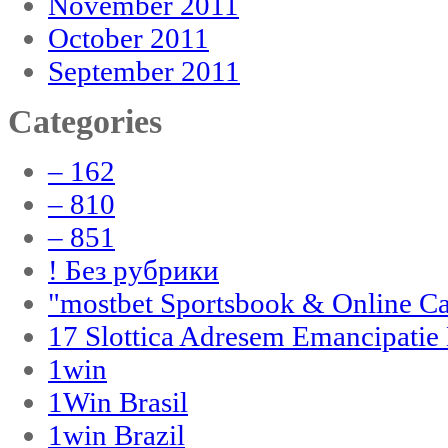
November 2011
October 2011
September 2011
Categories
– 162
– 810
– 851
! Без рубрики
"‎mostbet Sportsbook & Online C
17 Slottica Adresem Emancipatie
1win
1Win Brasil
1win Brazil