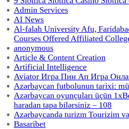
9 Slottica Slottica Casino Slottica
Admin Services
AI News
Al-falah University Afu, Faridaba
Courses Offered Affiliated Colleg
anonymous
Article & Content Creation
Artificial Intelligence
Aviator Игра Пин Ап Игра Онла
Azərbaycan futbolunun tarixi: m
Azərbaycan oyunçuları üçün 1x
haradan tapa bilərsiniz – 108
Azərbaycanda turizm Tourizim və
Basaribet